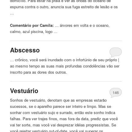
domicílio. Para estar na praia
e
ver as ondas do oceano de
espuma contra o outro, anuncia sua fuga estreito de lesão
e
os
…
Comentário por Camila:
… árvores em volta
e
o oceano,
calmo, azul piscina, logo …
Abscesso
… crônico, você será inundado com o infortúnio de seu próprio |
ao mesmo tempo as suas mais
profundas
condolências vão ser
inscrito para as dores dos outros.
Vestuário
146
Sonhos de vestuário, denotam que as empresas estarão
sucessos, se o aparelho parece ser inteiro
e
limpo. Mas se
sonhar com vestuário sujo
e
surrado, então este sonho indica
falhas. Para ver trajes finos, mas fora da data, prediz que você
vai ter sorte, mas você vai desprezar idéias progressistas. Se
você rejeitar vestuário out-of-date, você vai superar os