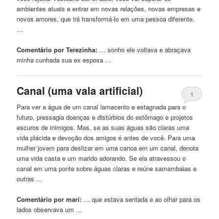
ambientes atuais
e
entrar em novas relações, novas empresas
e
novos amores, que irá transformá-lo em uma pessoa diferente.
…
Comentário por Terezinha:
… sonho ele voltava
e
abraçava
minha cunhada sua ex esposa …
Canal (uma vala artificial)
1
Para ver a água de um canal lamacento
e
estagnada para o
futuro, pressagia doenças
e
distúrbios do estômago
e
projetos
escuros de inimigos. Mas, se as suas
águas
são claras uma
vida plácida
e
devoção dos amigos é antes de você. Para uma
mulher jovem para deslizar em uma canoa em um canal, denota
uma vida casta
e
um marido adorando. Se ela atravessou o
canal em uma ponte sobre
águas
claras
e
reúne samambaias
e
outras …
Comentário por mari:
… que estava sentada
e
ao olhar para os
lados observava um …