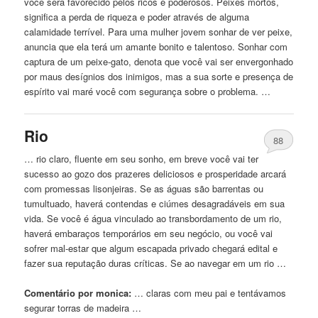
você será favorecido pelos ricos
e
poderosos. Peixes mortos,
significa a perda de riqueza
e
poder através de alguma
calamidade terrível. Para uma mulher jovem sonhar de ver peixe,
anuncia que ela terá um amante bonito
e
talentoso. Sonhar com
captura de um peixe-gato, denota que você vai ser envergonhado
por maus desígnios dos inimigos, mas a sua sorte
e
presença de
espírito vai maré você com segurança sobre o problema. …
Rio
88
… rio claro, fluente em seu sonho, em breve você vai ter
sucesso ao gozo dos prazeres deliciosos
e
prosperidade arcará
com promessas lisonjeiras. Se as
águas
são barrentas ou
tumultuado, haverá contendas
e
ciúmes desagradáveis ​​em sua
vida. Se você é água vinculado ao transbordamento de um rio,
haverá embaraços temporários em seu negócio, ou você vai
sofrer mal-estar que algum escapada privado chegará edital
e
fazer sua reputação duras críticas. Se ao navegar em um rio …
Comentário por monica:
… claras com meu pai
e
tentávamos
segurar torras de madeira …