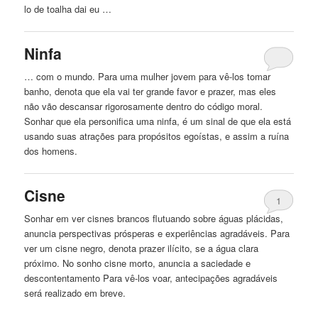
lo de toalha dai eu …
Ninfa
… com o mundo. Para uma mulher jovem para vê-los tomar
banho, denota que ela vai ter grande favor
e
prazer, mas eles
não vão descansar rigorosamente dentro do código moral.
Sonhar que ela personifica uma ninfa, é um sinal de que ela está
usando suas atrações para propósitos egoístas,
e
assim a ruína
dos homens.
Cisne
1
Sonhar em ver cisnes brancos flutuando sobre
águas
plácidas,
anuncia perspectivas prósperas
e
experiências agradáveis. Para
ver um cisne negro, denota prazer ilícito, se a água clara
próximo. No sonho cisne morto, anuncia a saciedade
e
descontentamento Para vê-los voar, antecipações agradáveis ​​
será realizado em breve.