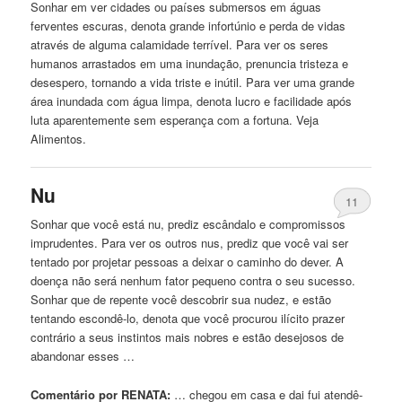
Sonhar em ver cidades ou países submersos em
águas
ferventes escuras, denota grande infortúnio
e
perda de vidas
através de alguma calamidade terrível. Para ver os seres
humanos arrastados em uma inundação, prenuncia tristeza
e
desespero, tornando a vida triste
e
inútil. Para ver uma grande
área inundada com água limpa, denota lucro
e
facilidade após
luta aparentemente sem esperança com a fortuna. Veja
Alimentos.
Nu
11
Sonhar que você está nu, prediz escândalo
e
compromissos
imprudentes. Para ver os outros nus, prediz que você vai ser
tentado por projetar pessoas a deixar o caminho do dever. A
doença não será nenhum fator pequeno contra o seu sucesso.
Sonhar que de repente você descobrir sua nudez,
e
estão
tentando escondê-lo, denota que você procurou ilícito prazer
contrário a seus instintos mais nobres
e
estão desejosos de
abandonar esses …
Comentário por RENATA:
… chegou em casa
e
dai fui atendê-