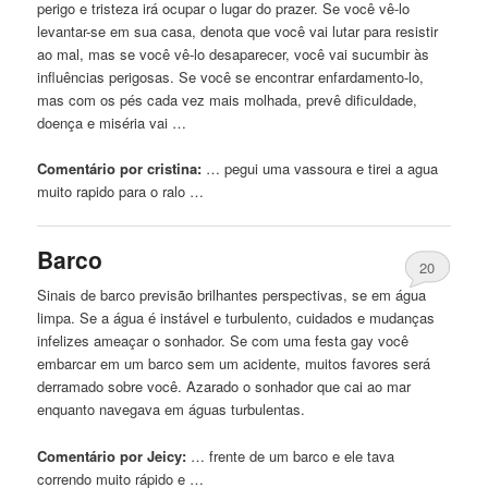
perigo
e
tristeza irá ocupar o lugar do prazer. Se você vê-lo
levantar-se em sua casa, denota que você vai lutar para resistir
ao mal, mas se você vê-lo desaparecer, você vai sucumbir às
influências perigosas. Se você se encontrar enfardamento-lo,
mas com os pés cada vez mais molhada, prevê dificuldade,
doença
e
miséria vai …
Comentário por cristina:
… pegui uma vassoura
e
tirei a agua
muito rapido para o ralo …
Barco
20
Sinais de barco previsão brilhantes perspectivas, se em água
limpa. Se a água é instável
e
turbulento, cuidados
e
mudanças
infelizes ameaçar o sonhador. Se com uma festa gay você
embarcar em um barco sem um acidente, muitos favores será
derramado sobre você. Azarado o sonhador que cai ao mar
enquanto navegava em
águas
turbulentas.
Comentário por Jeicy:
… frente de um barco
e
ele tava
correndo muito rápido
e
…