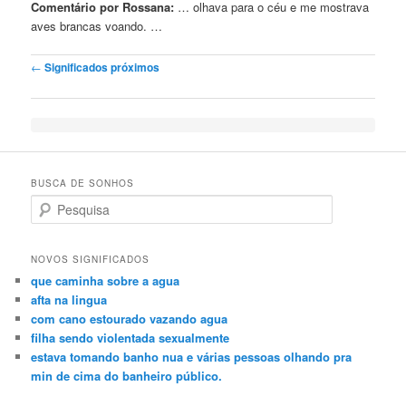
Comentário por Rossana:
… olhava para o céu
e
me mostrava
aves brancas voando. …
Post navigation
←
Significados próximos
BUSCA DE SONHOS
Search
NOVOS SIGNIFICADOS
que caminha sobre a agua
afta na lingua
com cano estourado vazando agua
filha sendo violentada sexualmente
estava tomando banho nua e várias pessoas olhando pra
min de cima do banheiro público.