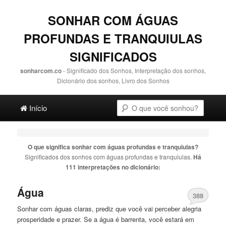
SONHAR COM ÁGUAS
PROFUNDAS E TRANQUIULAS
SIGNIFICADOS
sonharcom.co
- Significado dos Sonhos, Interpretação dos sonhos,
Dicionário dos sonhos, Livro dos Sonhos
Main menu
Pesquisa
Ir para o conteúdo principal
Ir para o conteúdo secundário
Início
O que significa sonhar com
águas profundas e tranquiulas
?
Significados dos sonhos com
águas profundas e tranquiulas
.
Há
111 interpretações no dicionário:
Água
388
Sonhar com
águas
claras, prediz que você vai perceber alegria
prosperidade
e
prazer. Se a água é barrenta, você estará em