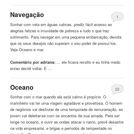
Navegação
1
Sonhar com vela em
águas
calmas, prediz fácil acesso ao
alegrias felizes
e
imunidade de pobreza
e
tudo o que traz
sofrimento. Para navegar em uma pequena embarcação, denota
que os seus desejos não superam o seu poder de possuí-los.
Veja Oceano
e
mar.
Comentário por adriana:
… ele ficava revolto
e
eu tinha medo
entao decidi voltar.
E
…
Oceano
22
Sonhar com o mar quando ele está calmo é propício. O
marinheiro vai ter uma viagem agradável
e
proveitosa. O homem
de negócios vai desfrutar de uma temporada de remuneração, eo
jovem vai deleitar-se com os encantos da sua amada. Para ser
longe no oceano,
e
ouvir as ondas atacar o navio, prevê desastre
na vida empresarial,
e
brigas
e
períodos de tempestade no