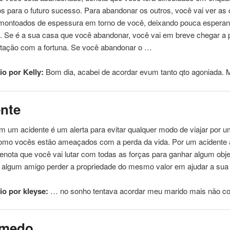
s para o futuro sucesso. Para abandonar os outros, você vai ver as
 amontoados de espessura em torno de você, deixando pouca espera
s. Se é a sua casa que você abandonar, você vai em breve chegar a 
tação com a fortuna. Se você abandonar o …
o por Kelly:
Bom dia, acabei de
acordar
evum tanto qto agoniada.
nte
 um acidente é um alerta para evitar qualquer modo de viajar por u
como vocês estão ameaçados com a perda da vida. Por um acidente 
enota que você vai lutar com todas as forças para ganhar algum obje
r algum amigo perder a propriedade do mesmo valor em ajudar a su
o por kleyse:
… no sonho tentava
acordar
meu marido mais não co
medo