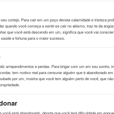
seu cortejo. Para cair em um poço denota calamidade e tristeza pro
dar
quando você começa a sentir-se cair no abismo, traz-te da angús
nhar que você está descendo em um, significa que você vai conscie
 saúde e fortuna para o maior sucesso.
o
diz arrependimentos e perdas. Para brigar com um em seu sonho, in
cordar
, tem motivo real para censurar alguém que é abandonado em 
roubado por um, mostra que você tem alguém perto de você, que não 
 propriedade.
donar
e você está abandonado, denota que você terá dificuldade em enqua