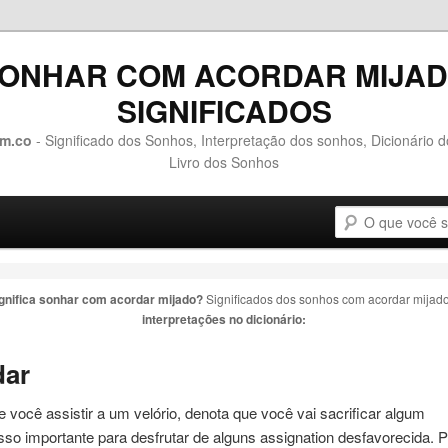
ONHAR COM ACORDAR MIJA
SIGNIFICADOS
m.co
- Significado dos Sonhos, Interpretação dos sonhos, Dicionário 
Livro dos Sonhos
Pesquisa
o conteúdo principal
 o conteúdo secundário
ignifica sonhar com
acordar mijado
?
Significados dos sonhos com
acordar mijad
interpretações no dicionário:
dar
 você assistir a um velório, denota que você vai sacrificar algum
so importante para desfrutar de alguns assignation desfavorecida. 