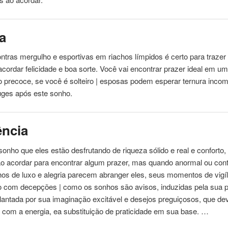
a
ontras mergulho e esportivas em riachos límpidos é certo para trazer
acordar
felicidade e boa sorte. Você vai encontrar prazer ideal em u
 precoce, se você é solteiro | esposas podem esperar ternura inc
uges após este sonho.
ência
onho que eles estão desfrutando de riqueza sólido e real e conforto,
ão
acordar
para encontrar algum prazer, mas quando anormal ou con
os de luxo e alegria parecem abranger eles, seus momentos de vigíl
o com decepções | como os sonhos são avisos, induzidas pela sua p
lantada por sua imaginação excitável e desejos preguiçosos, que d
com a energia, ea substituição de praticidade em sua base. …