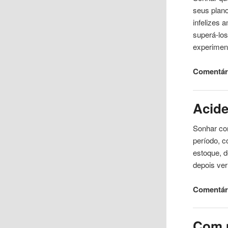
seus plano
infelizes
superá-lo
experimen
Comentári
Acide
Sonhar com
período, 
estoque, d
depois ve
Comentári
Com 