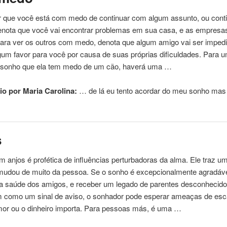
ir que você está com medo de continuar com algum assunto, ou cont
enota que você vai encontrar problemas em sua casa, e as empresa
Para ver os outros com medo, denota que algum amigo vai ser imped
lgum favor para você por causa de suas próprias dificuldades. Para
 sonho que ela tem medo de um cão, haverá uma …
o por Maria Carolina:
… de lá eu tento
acordar
do meu sonho mas
s
 anjos é profética de influências perturbadoras da alma. Ele traz u
mudou de muito da pessoa. Se o sonho é excepcionalmente agradáve
 da saúde dos amigos, e receber um legado de parentes desconhecido
 como um sinal de aviso, o sonhador pode esperar ameaças de esc
mor ou o dinheiro importa. Para pessoas más, é uma …