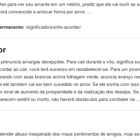
er para ver seu amante em um velório, prediz que ela vai ouvir as s
será convencido a arriscar honra por amor. …
permanente:
/significado/sonho-
acordar
/
or
prenuncia amargas decepções. Para cair durante o vôo, significa s
cordar
ao cair, você terá sucesso em restabelecer-se. Para um jove
voando com asas brancas acima folhagem verde, anuncia avanço no
 e ele também vai ser bem sucedido no amor. Se ele sonha com isso
 sinal de aumento da prosperidade e da realização dos desejos. Se
parecem estéril ou morto, não haverá obstáculos para combater na 
atender abuso inesperado dos maus sentimentos de amigos, mas se