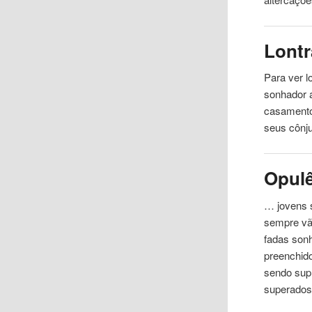
Lontr
Para ver l
sonhador
casamento
seus cônj
Opul
… jovens s
sempre v
fadas sonh
preenchid
sendo sup
superados 