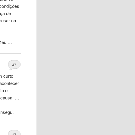
 condições
nça de
pesar na
 Meu …
47
m curto
acontecer
to e
a causa. …
nsegui.
17