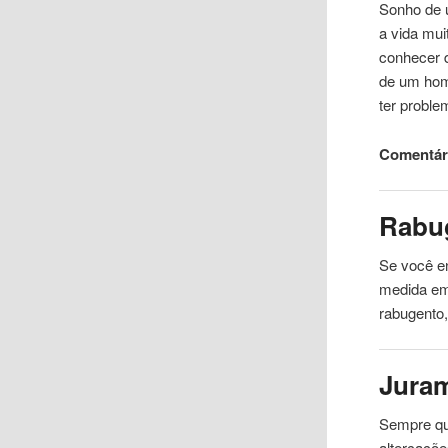
Sonho de u
a vida mui
conhecer 
de um home
ter probl
Comentári
Rabu
Se você e
medida em 
rabugento
Jura
Sempre qu
altercaçõ