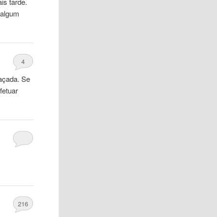
is tarde.
 algum
4
eaçada. Se
fetuar
216