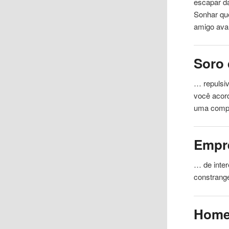
escapar d
Sonhar que
amigo ava
Soro 
… repulsiv
você
acor
uma compr
Empr
… de inte
constrang
Hom