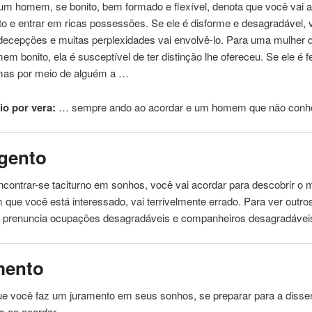
m homem, se bonito, bem formado e flexível, denota que você vai a
to e entrar em ricas possessões. Se ele é disforme e desagradável, 
decepções e muitas perplexidades vai envolvê-lo. Para uma mulher 
m bonito, ela é susceptível de ter distinção lhe ofereceu. Se ele é fe
emas por meio de alguém a …
o por vera:
… sempre ando ao
acordar
e um homem que não con
gento
ncontrar-se taciturno em sonhos, você vai
acordar
para descobrir o 
que você está interessado, vai terrivelmente errado. Para ver outro
, prenuncia ocupações desagradáveis ​​e companheiros desagradávei
mento
e você faz um juramento em seus sonhos, se preparar para a disse
es ao
acordar
.