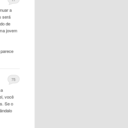
inuar a
s será
ido de
 uma jovem
 parece
75
ma
l, você
s. Se o
ândalo