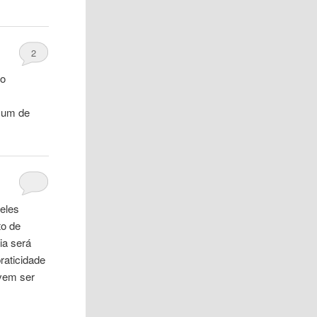
2
 o
m
omum de
 eles
to de
ia será
raticidade
evem ser