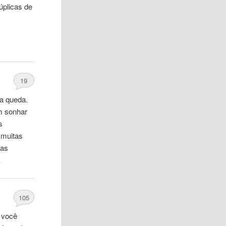
úplicas de
19
ua queda.
m sonhar
s
 muitas
 as
…
105
 você