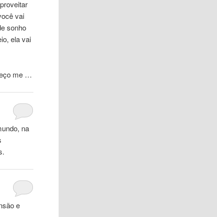
proveitar
você vai
de sonho
io, ela vai
heço me …
mundo, na
s
s.
nsão e