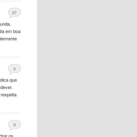
27
funda.
tia em boa
ntemente
2
dica que
dever.
respeita
9
drar os