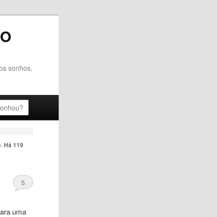
DO
dos sonhos,
o
.
Há 119
5
Para uma