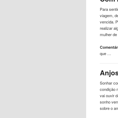
Para sent
viagem, d
vencida. 
realizar a
mulher de
Comentári
que …
Anjo
Sonhar com
condição 
vai ouvir
sonho vem
sobre o a