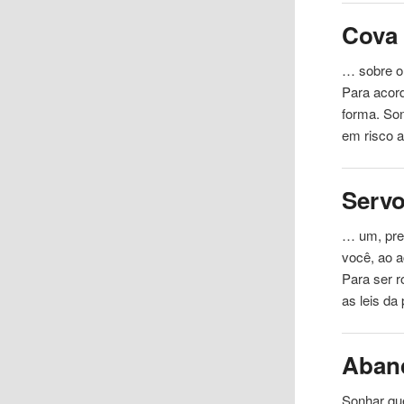
Cova
… sobre o 
Para
acor
forma. So
em risco a
Serv
… um, pre
você, ao
a
Para ser 
as leis da
Aban
Sonhar qu