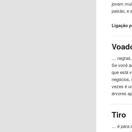
jovem mulh
paixão, e 
Ligação 
Voad
… negras, 
Se você
a
que está 
negócios,
vezes é um
árvores a
Tiro
… é para 