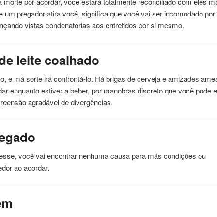
a morte por
acordar
, você estará totalmente reconciliado com eles ma
 um pregador atira você, significa que você vai ser incomodado por
nçando vistas condenatórias aos entretidos por si mesmo.
de leite coalhado
o, e má sorte irá confrontá-lo. Há brigas de cerveja e amizades am
dar
enquanto estiver a beber, por manobras discreto que você pode e
eensão agradável de divergências.
egado
resse, você vai encontrar nenhuma causa para más condições ou
edor ao
acordar
.
em