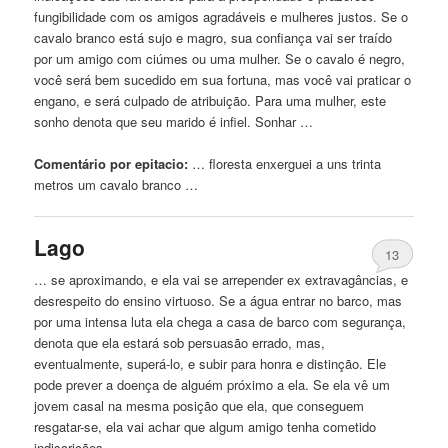
fungibilidade com os amigos agradáveis ​​e mulheres justos. Se o
cavalo branco está sujo e magro, sua confiança vai ser traído
por um amigo com ciúmes ou uma mulher. Se o cavalo é negro,
você será bem sucedido em sua fortuna, mas você vai praticar o
engano, e será culpado de atribuição. Para uma mulher, este
sonho denota que seu marido é infiel. Sonhar …
Comentário por epitacio:
… floresta enxerguei
a
uns trinta
metros um cavalo branco …
Lago
13
… se aproximando, e ela vai se arrepender ex extravagâncias, e
desrespeito do ensino virtuoso. Se
a
água entrar no barco, mas
por uma intensa luta ela chega
a
casa
de barco com segurança,
denota que ela estará sob persuasão errado, mas,
eventualmente, superá-lo, e subir para honra e distinção. Ele
pode prever
a
doença de alguém próximo
a
ela. Se ela vê um
jovem casal na mesma posição que ela, que conseguem
resgatar-se, ela vai achar que algum amigo tenha cometido
indiscrições, …