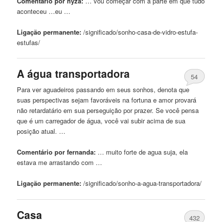
Comentário por hyza:
… vou começar com
a
parte em que tudo
aconteceu …eu …
Ligação permanente:
/significado/sonho-
casa
-de-vidro-estufa-
estufas/
A
água transportadora
54
Para ver aguadeiros passando em seus sonhos, denota que
suas perspectivas sejam favoráveis ​​na fortuna e amor provará
não retardatário em sua perseguição por prazer. Se você pensa
que é um carregador de água, você vai subir acima de sua
posição atual. …
Comentário por fernanda:
… muito forte de
agua
suja, ela
estava me arrastando com …
Ligação permanente:
/significado/sonho-
a
-
agua
-transportadora/
Casa
432