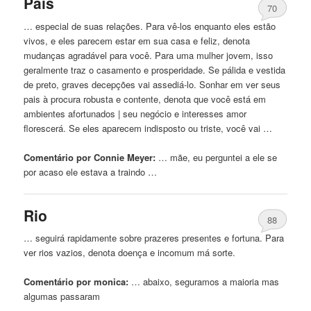
Pais
70
… especial de suas relações. Para vê-los enquanto eles estão
vivos, e eles parecem estar em sua
casa
e feliz, denota
mudanças agradável para você. Para uma mulher jovem, isso
geralmente traz o casamento e prosperidade. Se pálida e vestida
de preto, graves decepções vai assediá-lo. Sonhar em ver seus
pais à procura robusta e contente, denota que você está em
ambientes afortunados | seu negócio e interesses amor
florescerá. Se eles aparecem indisposto ou triste, você vai …
Comentário por Connie Meyer:
… mãe, eu perguntei
a
ele se
por acaso ele estava
a
traindo …
Rio
88
… seguirá rapidamente sobre prazeres presentes e fortuna. Para
ver rios vazios, denota doença e incomum má sorte.
Comentário por monica:
… abaixo, seguramos
a
maioria mas
algumas passaram