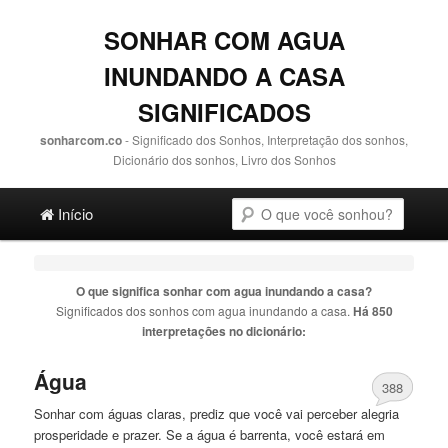
SONHAR COM AGUA
INUNDANDO A CASA
SIGNIFICADOS
sonharcom.co
- Significado dos Sonhos, Interpretação dos sonhos,
Dicionário dos sonhos, Livro dos Sonhos
Main menu
Pesquisa
Ir para o conteúdo principal
Ir para o conteúdo secundário
Início
O que significa sonhar com
agua inundando a casa
?
Significados dos sonhos com
agua inundando a casa
.
Há 850
interpretações no dicionário:
Água
388
Sonhar com águas claras, prediz que você vai perceber alegria
prosperidade e prazer. Se
a
água é barrenta, você estará em