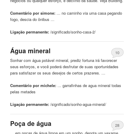
negócios ou qualquer esforço, e declínio da saúde. Veja Building.
Comentário por simone:
… no caminho via uma
casa
pegando
fogo, descia do ônibus …
Ligação permanente:
/significado/sonho-
casa
-2/
Água mineral
10
Sonhar com água potável mineral, prediz fortuna irá favorecer
seus esforços, e você poderá desfrutar de suas oportunidades
para satisfazer os seus desejos de certos prazeres. …
Comentário por michele:
… garrafinhas de
agua
mineral todas
pelas metades
Ligação permanente:
/significado/sonho-
agua
-mineral/
Poça de água
28
… em poças de água limpa em um sonho, denota um vexame,