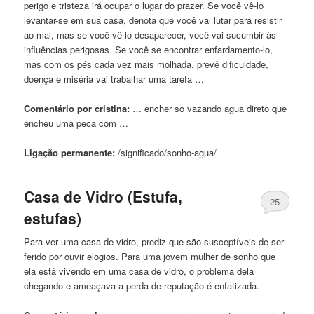
perigo e tristeza irá ocupar o lugar do prazer. Se você vê-lo
levantar-se em sua
casa
, denota que você vai lutar para resistir
ao mal, mas se você vê-lo desaparecer, você vai sucumbir às
influências perigosas. Se você se encontrar enfardamento-lo,
mas com os pés cada vez mais molhada, prevê dificuldade,
doença e miséria vai trabalhar uma tarefa …
Comentário por cristina:
… encher so vazando
agua
direto que
encheu uma peca com …
Ligação permanente:
/significado/sonho-
agua
/
Casa
de Vidro (Estufa,
25
estufas)
Para ver uma
casa
de vidro, prediz que são susceptíveis de ser
ferido por ouvir elogios. Para uma jovem mulher de sonho que
ela está vivendo em uma
casa
de vidro, o problema dela
chegando e ameaçava
a
perda de reputação é enfatizada.