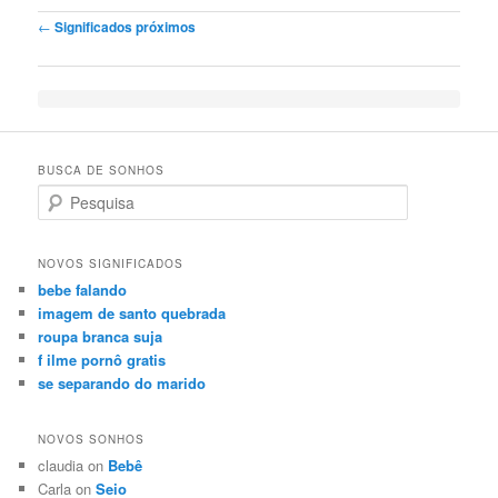
Post navigation
←
Significados próximos
BUSCA DE SONHOS
Search
NOVOS SIGNIFICADOS
bebe falando
imagem de santo quebrada
roupa branca suja
f ilme pornô gratis
se separando do marido
NOVOS SONHOS
claudia on
Bebê
Carla on
Seio