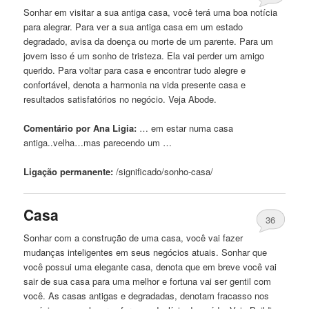
Sonhar em visitar
a
sua antiga
casa
, você terá uma boa notícia
para alegrar. Para ver
a
sua antiga
casa
em um estado
degradado, avisa da doença ou morte de um parente. Para um
jovem isso é um sonho de tristeza. Ela vai perder um amigo
querido. Para voltar para
casa
e encontrar tudo alegre e
confortável, denota
a
harmonia na vida presente
casa
e
resultados satisfatórios no negócio. Veja Abode.
Comentário por Ana Ligia:
… em estar numa
casa
antiga..velha…mas parecendo um …
Ligação permanente:
/significado/sonho-
casa
/
Casa
36
Sonhar com
a
construção de uma
casa
, você vai fazer
mudanças inteligentes em seus negócios atuais. Sonhar que
você possui uma elegante
casa
, denota que em breve você vai
sair de sua
casa
para uma melhor e fortuna vai ser gentil com
você. As casas antigas e degradadas, denotam fracasso nos