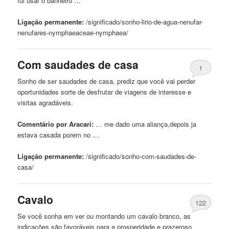
fui usar o banheiro …
Ligação permanente:
/significado/sonho-lirio-de-
agua
-nenufar-
nenufares-nymphaeaceae-nymphaea/
Com saudades de
casa
1
Sonho de ser saudades de
casa
, prediz que você vai perder
oportunidades sorte de desfrutar de viagens de interesse e
visitas agradáveis.
Comentário por Aracari:
… me dado uma aliança,depois ja
estava casada porem no …
Ligação permanente:
/significado/sonho-com-saudades-de-
casa
/
Cavalo
122
Se você sonha em ver ou montando um cavalo branco, as
indicações são favoráveis ​​para
a
prosperidade e prazeroso