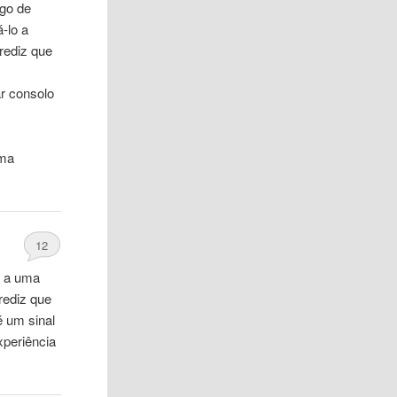
igo de
-lo a
rediz que
ar consolo
uma
12
o a uma
rediz que
é um sinal
xperiência