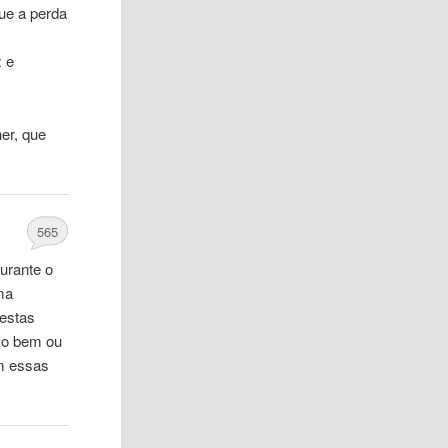
que a perda
z e
er, que
565
urante o
lma
destas
 o bem ou
am essas