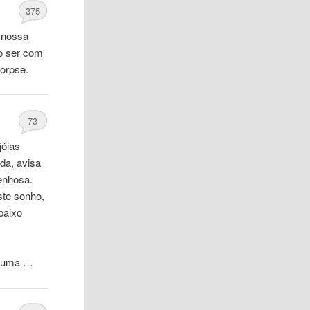
375
a nossa
so ser com
orpse.
73
jóias
da, avisa
enhosa.
ste sonho,
baixo
m uma …