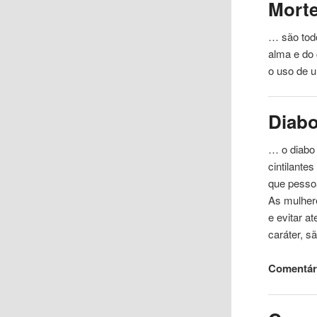
Mort
… são todo
alma e do
o uso de 
Diab
… o diabo
cintilante
que pesso
As mulhere
e evitar 
caráter, s
Comentár