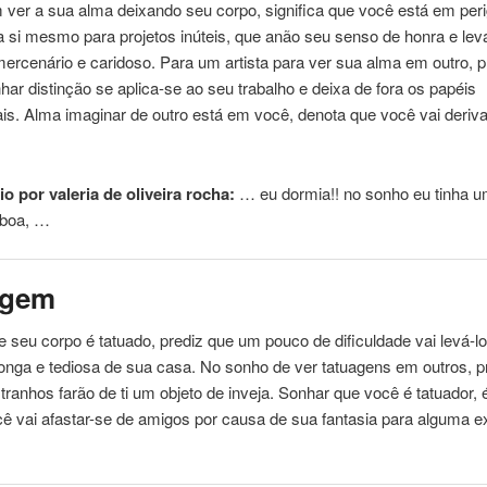
 ver a sua alma deixando seu
corpo
, significa que você está em per
 a si mesmo para projetos inúteis, que anão seu senso de honra e levá
mercenário e caridoso. Para um artista para ver sua alma em outro, p
nhar distinção se aplica-se ao seu trabalho e deixa de fora os papéis
is. Alma imaginar de outro está em você, denota que você vai deriv
o por valeria de oliveira rocha:
… eu dormia!!
no
sonho eu tinha 
 boa, …
agem
ue seu
corpo
é tatuado, prediz que um pouco de dificuldade vai levá-l
onga e tediosa de sua casa.
No
sonho de ver tatuagens em outros, p
ranhos farão de ti um objeto de inveja. Sonhar que você é tatuador, 
ê vai afastar-se de amigos por causa de sua fantasia para alguma e