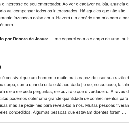
 o interesse de seu empregador. Ao ver o cadáver na loja, anuncia 
orto vai compensar todos os interessados. Há aqueles que não são
emente fazendo a coisa certa. Haverá um cenário sombrio para a pa
róspero.
o por Debora de Jesus:
… me deparei com o o
corpo
de uma mulh
o …
o
 e é possível que um homem é muito mais capaz de usar sua razão d
seu
corpo
, como quando este está acordado | e se, nesse caso, tal a
ra ele e ele pede perguntas, ele ouvirá o que é verdadeiro. Através 
ícitos podemos obter uma grande quantidade de conhecimentos para
isas más se pedir-lhes para revelá-los a nós. Muitas pessoas tiver
 eles concedidos. Algumas pessoas que estavam doentes foram …