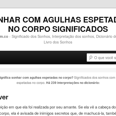
NHAR COM AGULHAS ESPETA
NO CORPO SIGNIFICADOS
m.co
- Significado dos Sonhos, Interpretação dos sonhos, Dicionário 
Livro dos Sonhos
Pesquisa
o conteúdo principal
 o conteúdo secundário
ignifica sonhar com
agulhas espetadas no corpo
?
Significados dos sonhos com
espetadas no corpo
.
Há 239 interpretações no dicionário:
ver
ição em que ela foi realizada por seu amante. Se ela vê a cabeça d
corpo
, ela é avisada de inimigos secretos que, de machucá-la, tam