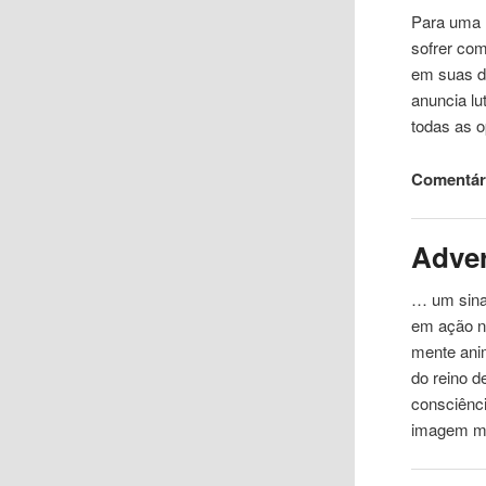
Para uma 
sofrer co
em suas di
anuncia lu
todas as 
Comentári
Adve
… um sinal
em ação
mente anim
do reino d
consciênc
imagem me