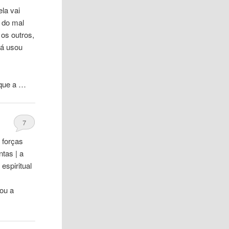
la vai
 do mal
os outros,
já usou
 que a …
7
 forças
tas | a
espiritual
ou a