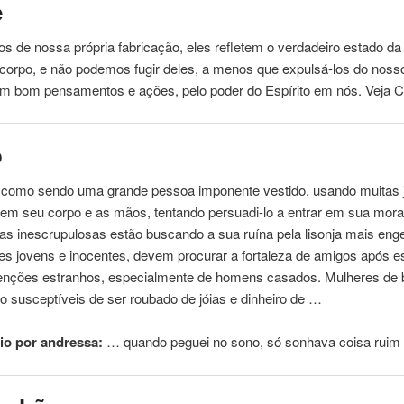
e
s de nossa própria fabricação, eles refletem o verdadeiro estado d
corpo
, e não podemos fugir deles, a menos que expulsá-los do nos
um bom pensamentos e ações, pelo poder do Espírito em nós. Veja C
o
 como sendo uma grande pessoa imponente vestido, usando muitas 
s em seu
corpo
e as mãos, tentando persuadi-lo a entrar em sua mora
as inescrupulosas estão buscando a sua ruína pela lisonja mais eng
s jovens e inocentes, devem procurar a fortaleza de amigos após e
atenções estranhos, especialmente de homens casados. Mulheres de 
ão susceptíveis de ser roubado de jóias e dinheiro de …
io por andressa:
… quando peguei
no
sono, só sonhava coisa rui