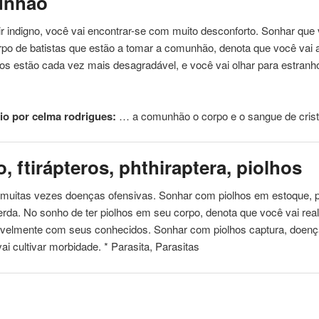
nhão
r indigno, você vai encontrar-se com muito desconforto. Sonhar que
rpo
de batistas que estão a tomar a comunhão, denota que você vai 
s estão cada vez mais desagradável, e você vai olhar para estranh
o por celma rodrigues:
… a comunhão o
corpo
e o sangue de crist
o, ftirápteros, phthiraptera, piolhos
 muitas vezes doenças ofensivas. Sonhar com piolhos em estoque, p
erda.
No
sonho de ter piolhos em seu
corpo
, denota que você vai real
velmente com seus conhecidos. Sonhar com piolhos captura, doença
ai cultivar morbidade. * Parasita, Parasitas