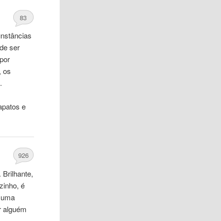
83
unstâncias
de ser
 por
, os
.
apatos e
926
Brilhante,
zinho, é
e uma
r alguém