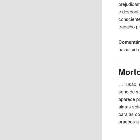
prejudicam
e desconf
conscient
trabalho p
Comentári
havia sid
Mort
… ilusão,
sono de 
aparece pa
almas sol
para as co
orações a