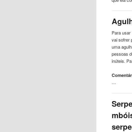
Agul
Para usar
vai sofrer
uma agulh
pessoas d
inúteis. P
Comentár
…
Serpe
mbóis
serpe