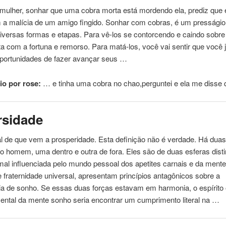
mulher, sonhar que uma cobra morta está mordendo ela, prediz que e
m a malícia de um amigo fingido. Sonhar com cobras, é um presságio
versas formas e etapas. Para vê-los se contorcendo e caindo sobre 
ta com a fortuna e remorso. Para matá-los, você vai sentir que você 
oportunidades de fazer avançar seus …
o por rose:
… e tinha uma cobra
no
chao,perguntei e ela me disse
rsidade
 de que vem a prosperidade. Esta definição não é verdade. Há duas
no
homem, uma dentro e outra de fora. Eles são de duas esferas distin
al influenciada pelo mundo pessoal dos apetites carnais e da mente 
e fraternidade universal, apresentam princípios antagônicos sobre a
ia de sonho. Se essas duas forças estavam em harmonia, o espírito 
ntal da mente sonho seria encontrar um cumprimento literal na …