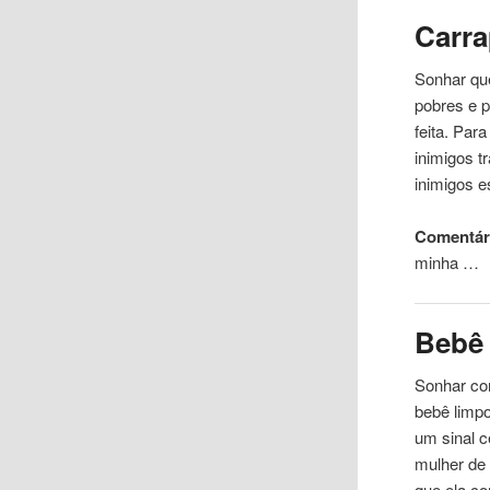
Carra
Sonhar qu
pobres e 
feita. Par
inimigos t
inimigos e
Comentári
minha …
Bebê
Sonhar co
bebê limp
um sinal c
mulher de
que ela c