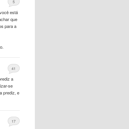
5
 você está
achar que
os para a
o.
41
rediz a
izar-se
 prediz, e
17