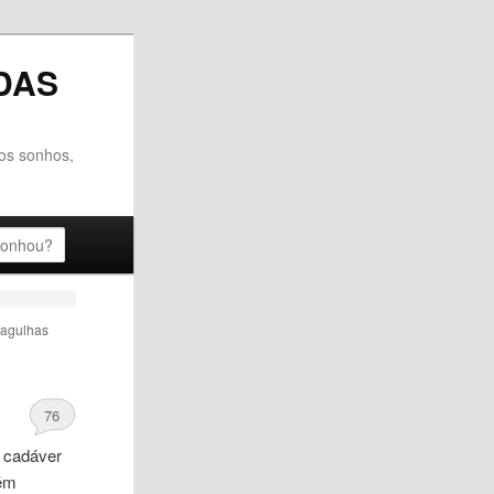
DAS
dos sonhos,
agulhas
76
o cadáver
bém