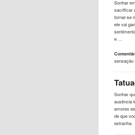
Sonhar em
sacrificar
tornar-se 
ele vai ga
sentimenta
e …
Comentári
sensação
Tatu
Sonhar q
ausência l
amores est
de que voc
estranha.