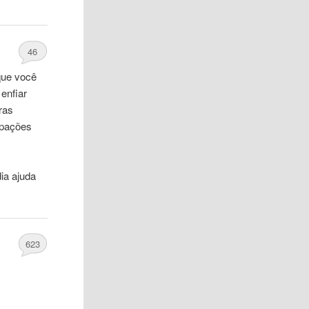
46
que você
 enfiar
ras
upações
ia ajuda
623