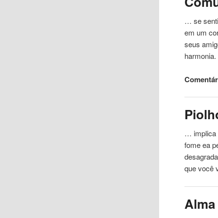
Comu
… se senti
em um
co
seus amigo
harmonia.
Comentári
Piolh
… implica
fome ea p
desagrada
que você v
Alma