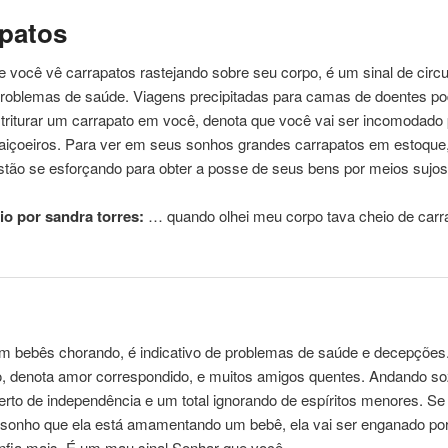
patos
e você vê carrapatos rastejando sobre seu
corpo
, é um sinal de circ
problemas de saúde. Viagens precipitadas para camas de doentes po
a triturar um carrapato em você, denota que você vai ser incomodado
raiçoeiros. Para ver em seus sonhos grandes carrapatos em estoque
stão se esforçando para obter a posse de seus bens por meios sujos
o por sandra torres:
… quando olhei meu
corpo
tava cheio de carr
m bebês chorando, é indicativo de problemas de saúde e decepções. 
o, denota amor correspondido, e muitos amigos quentes. Andando so
erto de independência e um total ignorando de espíritos menores. S
 sonho que ela está amamentando um bebê, ela vai ser enganado po
onfia mais. É um mau sinal Sonhar que você …