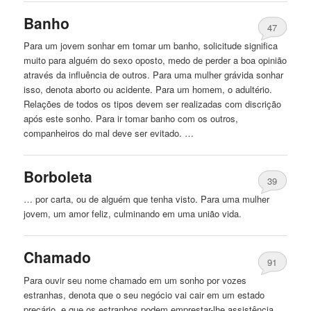
Banho
47
Para um jovem sonhar
em
tomar um banho, solicitude significa
muito para alguém do sexo oposto, medo de perder a boa opinião
através da influência de outros. Para uma mulher grávida sonhar
isso, denota aborto ou acidente. Para um homem, o adultério.
Relações de todos os tipos devem ser realizadas com discrição
após este sonho. Para ir tomar banho com os outros,
companheiros do mal deve ser evitado. …
Borboleta
39
… por carta, ou de alguém que tenha visto. Para uma mulher
jovem, um amor feliz, culminando
em
uma união vida.
Chamado
91
Para ouvir seu nome chamado
em
um sonho por vozes
estranhas, denota que o seu negócio vai cair
em
um estado
precário, e que os estranhos podem emprestar-lhe assistência,