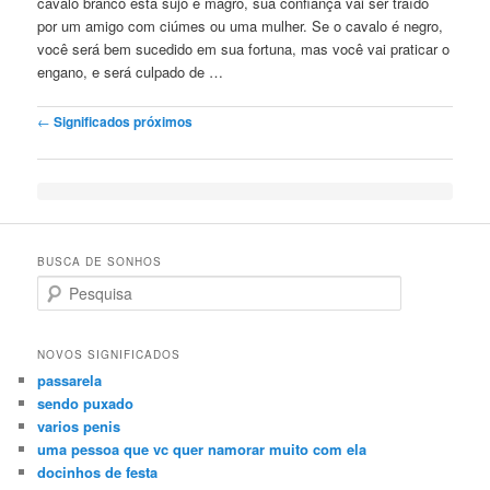
cavalo branco está sujo e magro, sua confiança vai ser traído
por um amigo com ciúmes ou uma mulher. Se o cavalo é negro,
você será bem sucedido
em
sua fortuna, mas você vai praticar o
engano, e será culpado de …
Post navigation
←
Significados próximos
BUSCA DE SONHOS
Search
NOVOS SIGNIFICADOS
passarela
sendo puxado
varios penis
uma pessoa que vc quer namorar muito com ela
docinhos de festa