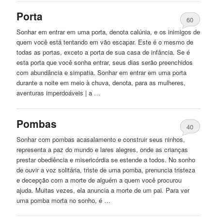
Porta
60
Sonhar
em
entrar
em
uma porta, denota calúnia, e os inimigos de
quem você está tentando
em
vão escapar. Este é o mesmo de
todas as portas, exceto a porta de sua casa de infância. Se é
esta porta que você sonha entrar, seus dias serão preenchidos
com abundância e simpatia. Sonhar
em
entrar
em
uma porta
durante a noite
em
meio à chuva, denota, para as mulheres,
aventuras imperdoáveis ​​| a …
Pombas
40
Sonhar com pombas acasalamento e construir seus ninhos,
representa a paz do mundo e lares alegres, onde as crianças
prestar obediência e misericórdia se estende a todos. No sonho
de ouvir a voz solitária, triste de uma pomba, prenuncia tristeza
e decepção com a morte de alguém a quem você procurou
ajuda. Muitas vezes, ela anuncia a morte de um pai. Para ver
uma pomba morta no sonho, é …