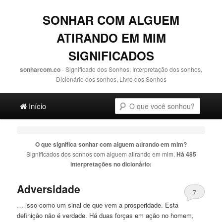
SONHAR COM ALGUEM
ATIRANDO EM MIM
SIGNIFICADOS
sonharcom.co
- Significado dos Sonhos, Interpretação dos sonhos,
Dicionário dos sonhos, Livro dos Sonhos
Main menu
Pesquisa
Ir para o conteúdo principal
Ir para o conteúdo secundário
Início
O que significa sonhar com
alguem atirando em mim
?
Significados dos sonhos com
alguem atirando em mim
.
Há 485
interpretações no dicionário:
Adversidade
7
… isso como um sinal de que vem a prosperidade. Esta
definição não é verdade. Há duas forças
em
ação no homem,