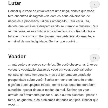
Lutar
4
Sonhar que você se envolver
em
uma briga, denota que você
terá encontros desagradáveis ​​com os seus adversários de
negócios e processos judiciais ameaçá-lo. Para ver a luta,
denota que você está desperdiçando seu tempo e dinheiro. Para
as mulheres, esse sonho é uma advertência contra calúnias e
fofocas. Para uma mulher jovem para vê-la lutando amante, é
um sinal de sua indignidade. Sonhar que você é …
Voador
19
… má sorte e arredores sombrios. Se você observar as árvores
verdes e vegetação abaixo de você
em
voar, você vai sofrer
constrangimento temporário, mas vai ter uma enxurrada de
prosperidade sobre você. Sonhar
em
ver o sol durante o vôo,
significa preocupações inúteis, como seus assuntos será bem
sucedida, apesar de seus medos do mal. Sonhar
em
voar
através do firmamento passar a Lua e outros planetas | prediz a
fome, as guerras, e os problemas de todos os tipos. Sonhar que
você …