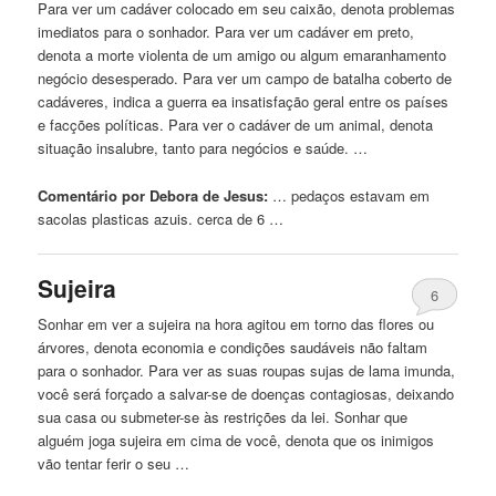
Para ver um cadáver colocado
em
seu caixão, denota problemas
imediatos para o sonhador. Para ver um cadáver
em
preto,
denota a morte violenta de um amigo ou algum emaranhamento
negócio desesperado. Para ver um campo de batalha coberto de
cadáveres, indica a guerra ea insatisfação geral entre os países
e facções políticas. Para ver o cadáver de um animal, denota
situação insalubre, tanto para negócios e saúde. …
Comentário por Debora de Jesus:
… pedaços estavam
em
sacolas plasticas azuis. cerca de 6 …
Sujeira
6
Sonhar
em
ver a sujeira na hora agitou
em
torno das flores ou
árvores, denota economia e condições saudáveis ​​não faltam
para o sonhador. Para ver as suas roupas sujas de lama imunda,
você será forçado a salvar-se de doenças contagiosas, deixando
sua casa ou submeter-se às restrições da lei. Sonhar que
alguém joga sujeira
em
cima de você, denota que os inimigos
vão tentar ferir o seu …