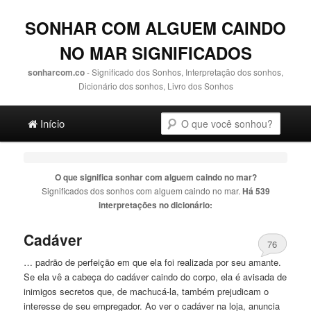
SONHAR COM ALGUEM CAINDO
NO MAR SIGNIFICADOS
sonharcom.co
- Significado dos Sonhos, Interpretação dos sonhos,
Dicionário dos sonhos, Livro dos Sonhos
Main menu
Pesquisa
Ir para o conteúdo principal
Ir para o conteúdo secundário
Início
O que significa sonhar com
alguem caindo no mar
?
Significados dos sonhos com
alguem caindo no mar
.
Há 539
interpretações no dicionário:
Cadáver
76
… padrão de perfeição em que ela foi realizada por seu amante.
Se ela vê a cabeça do cadáver
caindo
do corpo, ela é avisada de
inimigos secretos que, de machucá-la, também prejudicam o
interesse de seu empregador. Ao ver o cadáver na loja, anuncia