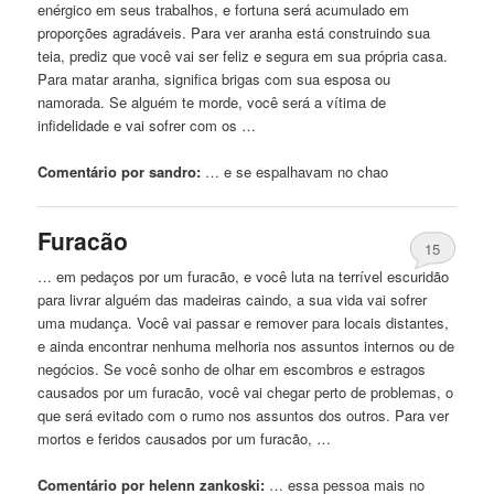
enérgico em seus trabalhos, e fortuna será acumulado em
proporções agradáveis. Para ver aranha está construindo sua
teia, prediz que você vai ser feliz e segura em sua própria casa.
Para matar aranha, significa brigas com sua esposa ou
namorada. Se alguém te morde, você será a vítima de
infidelidade e vai sofrer com os …
Comentário por sandro:
… e se espalhavam
no
chao
Furacão
15
… em pedaços por um furacão, e você luta na terrível escuridão
para livrar alguém das madeiras
caindo
, a sua vida vai sofrer
uma mudança. Você vai passar e remover para locais distantes,
e ainda encontrar nenhuma melhoria nos assuntos internos ou de
negócios. Se você sonho de olhar em escombros e estragos
causados ​​por um furacão, você vai chegar perto de problemas, o
que será evitado com o rumo nos assuntos dos outros. Para ver
mortos e feridos causados ​​por um furacão, …
Comentário por helenn zankoski:
… essa pessoa mais
no