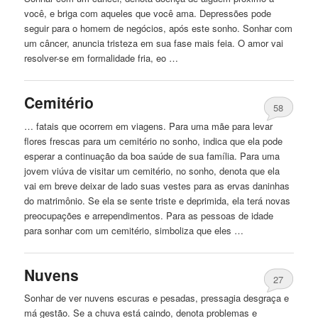
você, e briga com aqueles que você ama. Depressões pode
seguir para o homem de negócios, após este sonho. Sonhar com
um câncer, anuncia tristeza em sua fase mais feia. O amor vai
resolver-se em formalidade fria, eo …
Cemitério
58
… fatais que ocorrem em viagens. Para uma mãe para levar
flores frescas para um cemitério
no
sonho, indica que ela pode
esperar a continuação da boa saúde de sua família. Para uma
jovem viúva de visitar um cemitério,
no
sonho, denota que ela
vai em breve deixar de lado suas vestes para as ervas daninhas
do matrimônio. Se ela se sente triste e deprimida, ela terá novas
preocupações e arrependimentos. Para as pessoas de idade
para sonhar com um cemitério, simboliza que eles …
Nuvens
27
Sonhar de ver nuvens escuras e pesadas, pressagia desgraça e
má gestão. Se a chuva está
caindo
, denota problemas e