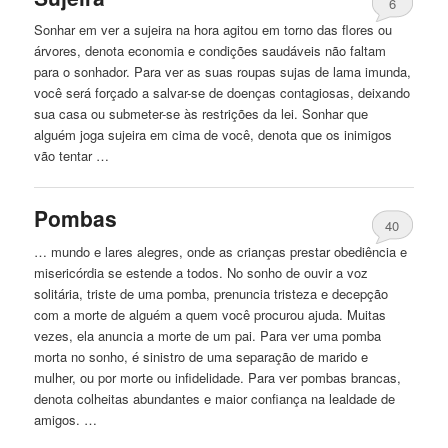
6
Sonhar em ver a sujeira na hora agitou em torno das flores ou
árvores, denota economia e condições saudáveis ​​não faltam
para o sonhador. Para ver as suas roupas sujas de lama imunda,
você será forçado a salvar-se de doenças contagiosas, deixando
sua casa ou submeter-se às restrições da lei. Sonhar que
alguém joga sujeira em cima de você, denota que os inimigos
vão tentar …
Pombas
40
… mundo e lares alegres, onde as crianças prestar obediência e
misericórdia se estende a todos.
No
sonho de ouvir a voz
solitária, triste de uma pomba, prenuncia tristeza e decepção
com a morte de alguém a quem você procurou ajuda. Muitas
vezes, ela anuncia a morte de um pai. Para ver uma pomba
morta
no
sonho, é sinistro de uma separação de marido e
mulher, ou por morte ou infidelidade. Para ver pombas brancas,
denota colheitas abundantes e maior confiança na lealdade de
amigos. …