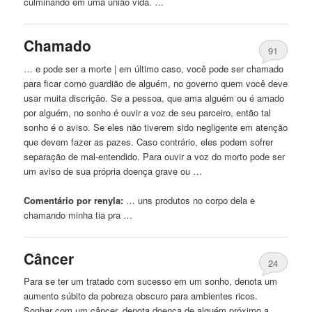
culminando em uma união vida. …
Chamado
91
… e pode ser a morte | em último caso, você pode ser chamado
para ficar como guardião de alguém,
no
governo quem você deve
usar muita discrição. Se a pessoa, que ama alguém ou é amado
por alguém,
no
sonho é ouvir a voz de seu parceiro, então tal
sonho é o aviso. Se eles não tiverem sido negligente em atenção
que devem fazer as pazes. Caso contrário, eles podem sofrer
separação de mal-entendido. Para ouvir a voz do morto pode ser
um aviso de sua própria doença grave ou …
Comentário por renyla:
… uns produtos
no
corpo dela e
chamando minha tia pra …
Câncer
24
Para se ter um tratado com sucesso em um sonho, denota um
aumento súbito da pobreza obscuro para ambientes ricos.
Sonhar com um câncer, denota doença de alguém próximo a