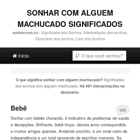
SONHAR COM ALGUEM
MACHUCADO SIGNIFICADOS
sonharcom.co
- Significado dos Sonhos, Interpretação dos sonhos,
Dicionário dos sonhos, Livro dos Sonhos
Main menu
Pesquisa
Ir para o conteúdo principal
Ir para o conteúdo secundário
Início
O que significa sonhar com
alguem machucado
?
Significados
dos sonhos com
alguem machucado
.
Há 491 interpretações no
dicionário:
Bebê
926
Sonhar com bebês chorando, é indicativo de problemas de saúde
e decepções. Brilhante, bebê limpo, denota amor correspondido,
e muitos amigos quentes. Andando sozinho, é um sinal certo de
independência e um total ignorando de espíritos menores. Se