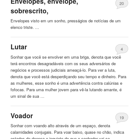
Envelopes, envelope,
20
sobrescrito,
Envelopes visto em um sonho, presságios de notícias de um
elenco triste. …
Lutar
4
Sonhar que você se envolver em uma briga, denota que você
terá encontros desagradáveis ​​com os seus adversários de
negócios e processos judiciais ameaçá-lo. Para ver a luta,
denota que você está desperdiçando seu tempo e dinheiro. Para
as mulheres, esse sonho é uma advertência contra calúnias e
fofocas. Para uma mulher jovem para vê-la lutando amante, é
um sinal de sua …
Voador
19
Sonhar com voando alto através de um espaço, denota
calamidades conjugais. Para voar baixo, quase no chão, indica
estados de doença e inquieto do que o sonhador vai se