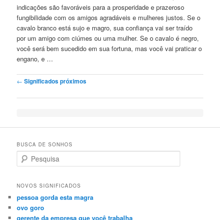
indicações são favoráveis ​​para a prosperidade e prazeroso
fungibilidade com os amigos agradáveis ​​e mulheres justos. Se o
cavalo branco está sujo e magro, sua confiança vai ser traído
por um amigo com ciúmes ou uma mulher. Se o cavalo é negro,
você será bem sucedido em sua fortuna, mas você vai praticar o
engano, e …
Post navigation
←
Significados próximos
BUSCA DE SONHOS
Search
NOVOS SIGNIFICADOS
pessoa gorda esta magra
ovo goro
gerente da empresa que você trabalha