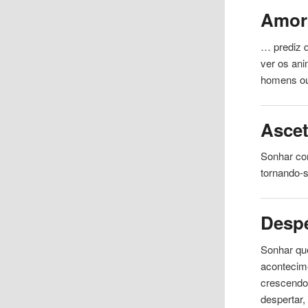
Amor
… prediz q
ver os
ani
homens ou
Asce
Sonhar com
tornando-
Desp
Sonhar qu
acontecime
crescendo,
despertar,