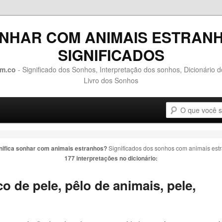
NHAR COM ANIMAIS ESTRAN
SIGNIFICADOS
m.co
- Significado dos Sonhos, Interpretação dos sonhos, Dicionário 
Livro dos Sonhos
Pesquisa
o conteúdo principal
 o conteúdo secundário
nifica sonhar com
animais estranhos
?
Significados dos sonhos com
animais est
177 interpretações no dicionário:
o de pele, pêlo de
animais
, pele,