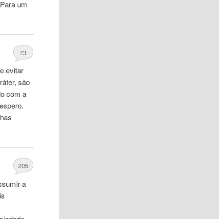
. Para um
73
e evitar
áter, são
do com a
espero.
lhas
205
ssumir a
is
nsiedade,