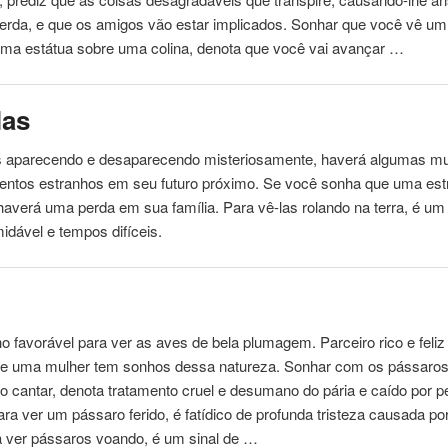
perda, e que os amigos vão estar implicados. Sonhar que você vê u
ma estátua sobre uma colina, denota que você vai avançar …
las
s aparecendo e desaparecendo misteriosamente, haverá algumas m
mentos
estranhos
em seu futuro próximo. Se você sonha que uma estr
averá uma perda em sua família. Para vê-las rolando na terra, é um 
midável e tempos difíceis.
 favorável para ver as aves de bela plumagem. Parceiro rico e feliz
se uma mulher tem sonhos dessa natureza. Sonhar com os pássaros
 cantar, denota tratamento cruel e desumano do pária e caído por 
ara ver um pássaro ferido, é fatídico de profunda tristeza causada por
a ver pássaros voando, é um sinal de …