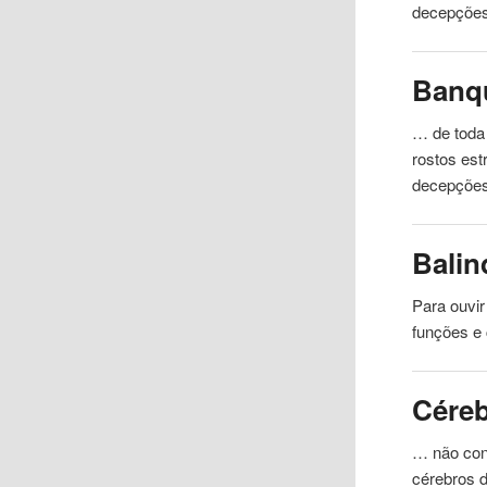
decepções 
Banq
… de toda 
rostos
est
decepções
Balin
Para ouvi
funções e
Cére
… não cong
cérebros 