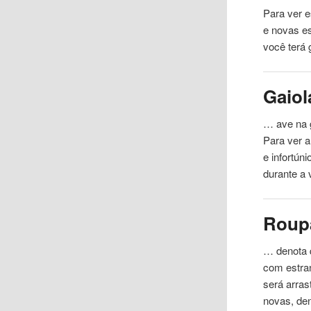
Para ver
e
e novas es
você terá 
Gaiol
… ave na g
Para ver
a
e infortún
durante a
Roup
… denota 
​​com
estr
será arras
novas, de