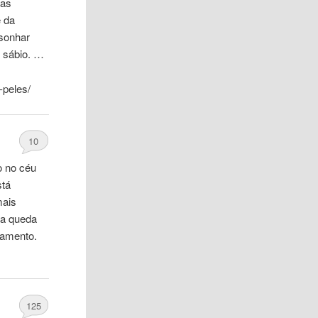
tas
e da
 sonhar
m sábio. …
-peles/
10
o no céu
stá
mais
ma queda
namento.
125