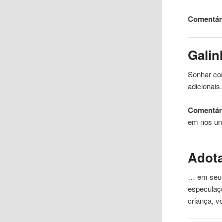
Comentári
Galin
Sonhar com
adicionais
Comentári
em nos u
Adot
… em seus
especula
criança, 