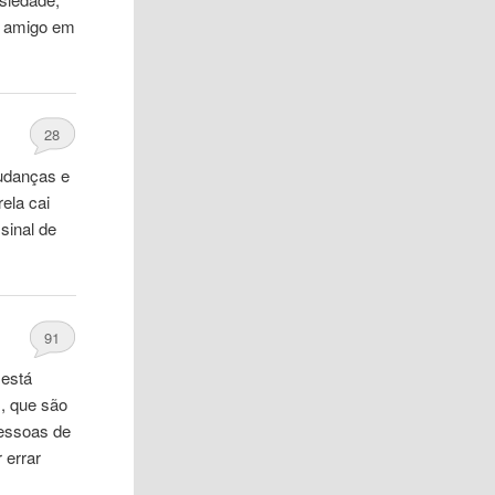
m amigo em
28
udanças e
ela cai
sinal de
91
 está
, que são
pessoas de
 errar