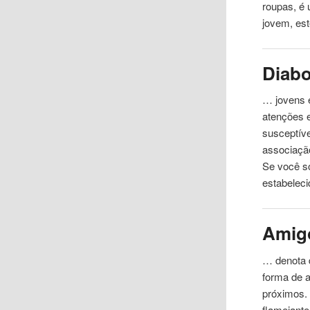
roupas, é
jovem, est
Diab
… jovens e
atenções
susceptíve
associaçã
Se você s
estabeleci
Amig
… denota 
forma de
próximos.
flamejante