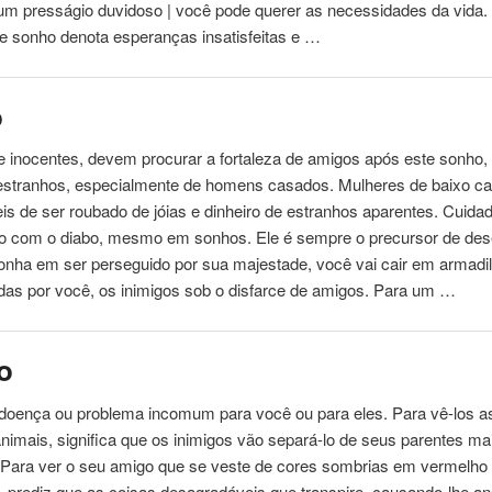
 um presságio duvidoso | você pode querer as necessidades da vida
e sonho denota esperanças insatisfeitas e …
o
 inocentes, devem procurar a fortaleza de amigos após este sonho, 
estranhos
, especialmente de homens casados. Mulheres de baixo car
is de ser roubado de jóias e dinheiro de
estranhos
aparentes. Cuida
o com o diabo, mesmo em sonhos. Ele é sempre o precursor de des
onha em ser perseguido por sua majestade, você vai cair em armadi
das por você, os inimigos sob o disfarce de amigos. Para um …
o
doença ou problema incomum para você ou para eles. Para vê-los a
animais
, significa que os inimigos vão separá-lo de seus parentes ma
 Para ver o seu amigo que se veste de cores sombrias em vermelho
, prediz que as coisas desagradáveis ​​que transpire, causando-lhe a