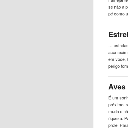
se não a 
pé como u
Estre
… estrela
aconteci
em você, h
perigo for
Aves
É um sonho
próximo, 
muda e não
riqueza. P
prole. Par