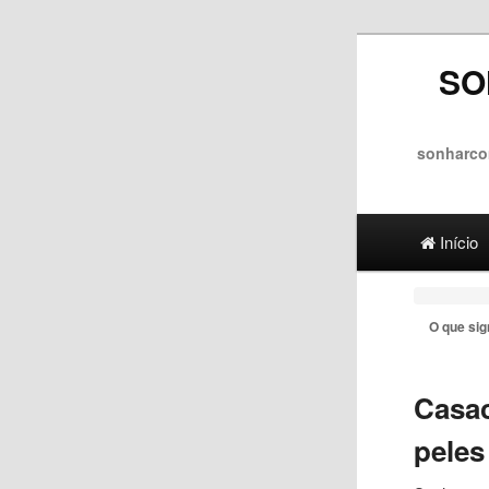
SO
sonharco
Main menu
Ir para 
Ir para
Início
O que sig
Casac
peles