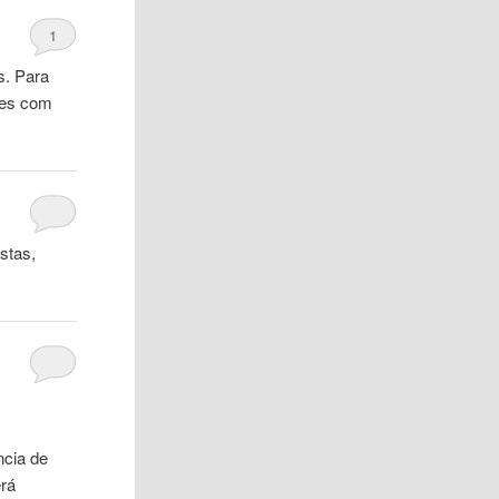
1
s. Para
tes com
stas,
ncia de
erá