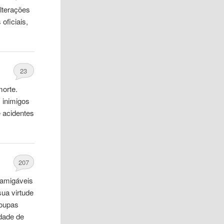
alterações
oficiais,
23
morte.
s inimigos
e acidentes
207
 amigáveis
ua virtude
roupas
dade de