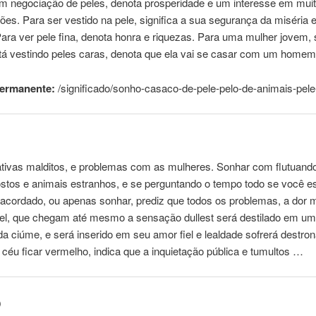
m negociação de peles, denota prosperidade e um interesse em mui
es. Para ser vestido na pele, significa a sua segurança da miséria 
ara ver pele fina, denota honra e riquezas. Para uma mulher jovem,
stá vestindo peles caras, denota que ela vai se casar com um home
permanente:
/significado/sonho-casaco-de-pele-pelo-de-
animais
-pele
tivas malditos, e problemas com as mulheres. Sonhar com flutuand
ostos e
animais
estranhos
, e se perguntando o tempo todo se você e
acordado, ou apenas sonhar, prediz que todos os problemas, a dor 
vel, que chegam até mesmo a sensação dullest será destilado em u
 ciúme, e será inserido em seu amor fiel e lealdade sofrerá destro
 céu ficar vermelho, indica que a inquietação pública e tumultos …
o