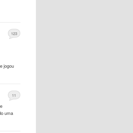
123
 e jogou
11
 e
ndo uma