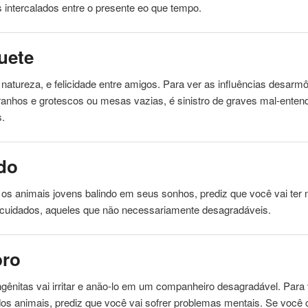
intercalados entre o presente eo que tempo.
uete
natureza, e felicidade entre amigos. Para ver as influências desarm
ranhos
e grotescos ou mesas vazias, é sinistro de graves mal-enten
.
do
r os
animais
jovens balindo em seus sonhos, prediz que você vai ter
 cuidados, aqueles que não necessariamente desagradáveis.
bro
ênitas vai irritar e anão-lo em um companheiro desagradável. Para 
dos
animais
, prediz que você vai sofrer problemas mentais. Se você