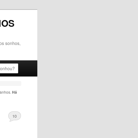
HOS
dos sonhos,
ranhos
.
Há
10