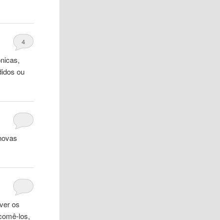
4
ônicas,
didos ou
 novas
ver os
 comê-los,