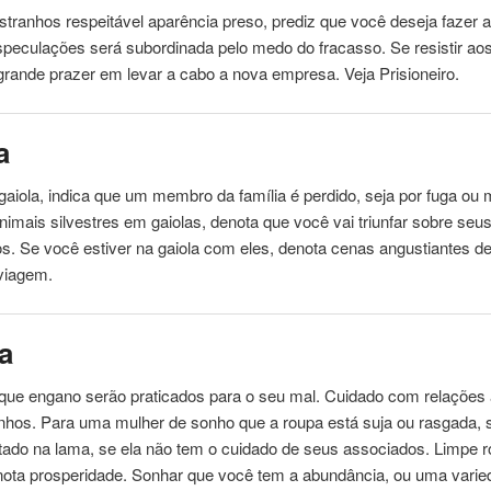
stranhos
respeitável aparência preso, prediz que você deseja fazer 
peculações será subordinada pelo medo do fracasso. Se resistir aos 
grande prazer em levar a cabo a nova empresa. Veja Prisioneiro.
a
aiola, indica que um membro da família é perdido, seja por fuga ou 
nimais
silvestres em gaiolas, denota que você vai triunfar sobre seu
ios. Se você estiver na gaiola com eles, denota cenas angustiantes d
 viagem.
a
que engano serão praticados para o seu mal. Cuidado com relações
anhos
. Para uma mulher de sonho que a roupa está suja ou rasgada, s
tado na lama, se ela não tem o cuidado de seus associados. Limpe 
nota prosperidade. Sonhar que você tem a abundância, ou uma varie