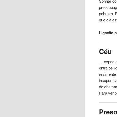
Sonhar co
preocupaçõ
pobreza. P
que ela e
Ligação 
Céu
… expecta
entre os r
realmente 
insuportá
de chamada
Para ver o
Pres