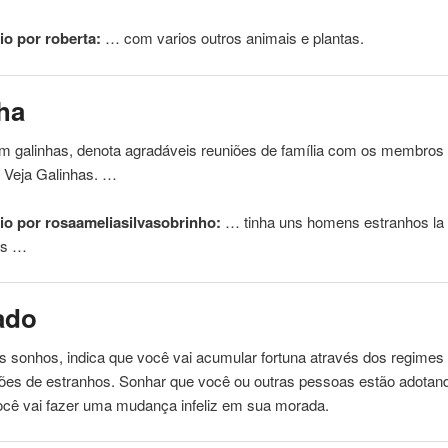
o por roberta:
… com varios outros
animais
e plantas.
ha
 galinhas, denota agradáveis ​​reuniões de família com os membros
. Veja Galinhas. …
o por rosaameliasilvasobrinho:
… tinha uns homens
estranhos
la
ns …
ado
 sonhos, indica que você vai acumular fortuna através dos regimes
ções de
estranhos
. Sonhar que você ou outras pessoas estão adota
você vai fazer uma mudança infeliz em sua morada.