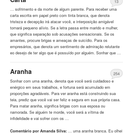
13
… sofrimento e da morte de algum parente. Para receber uma
carta escrita em papel preto com tinta
branca
, que denota
tristeza e decepção irá atacar você, e interposição amigável
tornará pequeno alívio. Se a letra passa entre marido e mulher,
que significa separação sob acusações sensacionais. Se os
amantes, procure brigas e ameaças de suicídio. Para os
empresários, que denota um sentimento de admiração relutante
eo desejo de ter algo que é possuído por alguém. Sonhar que …
Aranha
254
Sonhar com uma aranha, denota que você será cuidadoso e
enérgico em seus trabalhos, e fortuna será acumulado em
proporções agradáveis. Para ver aranha está construindo sua
teia, prediz que você vai ser feliz e segura em sua própria casa.
Para matar aranha, significa brigas com sua esposa ou
namorada. Se alguém te morde, você será a vítima de
infidelidade e vai sofrer com os …
Comentário por Amanda Silva:
… uma aranha
branca
. Eu olhei