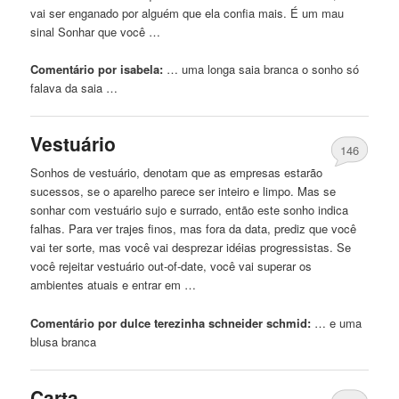
vai ser enganado por alguém que ela confia mais. É um mau
sinal Sonhar que você …
Comentário por isabela:
… uma longa saia
branca
o sonho só
falava da saia …
Vestuário
146
Sonhos de vestuário, denotam que as empresas estarão
sucessos, se o aparelho parece ser inteiro e limpo. Mas se
sonhar com vestuário sujo e surrado, então este sonho indica
falhas. Para ver trajes finos, mas fora da data, prediz que você
vai ter sorte, mas você vai desprezar idéias progressistas. Se
você rejeitar vestuário out-of-date, você vai superar os
ambientes atuais e entrar em …
Comentário por dulce terezinha schneider schmid:
… e uma
blusa
branca
Carta