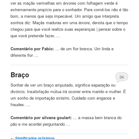
ver as maçãs vermelhas em árvores com folhagem verde é
extremamente propício para o sonhador. Para comê-los não é tão
bom, a menos que seja impecável. Um amigo que interpreta
sonhos diz: Maçãs maduras em uma árvore, denota que o tempo
chegou para que você realize suas esperanças | pensar sobre o
que você pretende fazer, …
Comentário por Fabio:
… de um flor
branca
. Um linda e
diferente flor …
Braço
34
Sonhar de ver um braço amputado, significa separação ou
divórcio. Insatisfação mútua irá ocorrer entre marido e mulher. É
um sonho de importação sinistro. Cuidado com enganos e
fraudes. …
Comentário por silvana goulart:
… a massa bem
branca
do
pão e me acordei perguntando …
Post navigation
←
Significados próximos