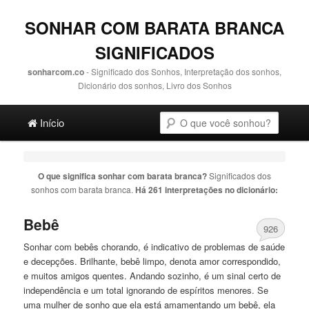
SONHAR COM BARATA BRANCA
SIGNIFICADOS
sonharcom.co
- Significado dos Sonhos, Interpretação dos sonhos,
Dicionário dos sonhos, Livro dos Sonhos
Main menu
Pesquisa
Ir para o conteúdo principal
Ir para o conteúdo secundário
Início
O que significa sonhar com
barata branca
?
Significados dos
sonhos com
barata branca
.
Há 261 interpretações no dicionário:
Bebê
926
Sonhar com bebês chorando, é indicativo de problemas de saúde
e decepções. Brilhante, bebê limpo, denota amor correspondido,
e muitos amigos quentes. Andando sozinho, é um sinal certo de
independência e um total ignorando de espíritos menores. Se
uma mulher de sonho que ela está amamentando um bebê, ela