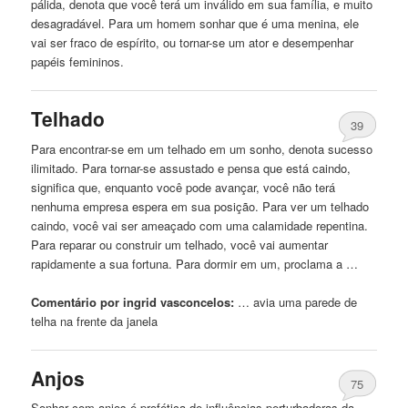
pálida, denota que você terá
um
inválido em sua família, e muito
desagradável. Para
um
homem sonhar que é uma
menina
, ele
vai ser fraco
de
espírito, ou tornar-se
um
ator e desempenhar
papéis femininos.
Telhado
39
Para encontrar-se em
um
telhado em
um
sonho, denota sucesso
ilimitado. Para tornar-se assustado e pensa que está
caindo
,
significa que, enquanto você pode avançar, você não terá
nenhuma empresa espera em sua posição. Para ver
um
telhado
caindo
, você vai ser ameaçado com uma calamidade repentina.
Para reparar ou construir
um
telhado, você vai aumentar
rapidamente a sua fortuna. Para dormir em
um
, proclama a …
Comentário por ingrid vasconcelos:
… avia uma parede
de
telha na frente da janela
Anjos
75
Sonhar com anjos é profética
de
influências perturbadoras da