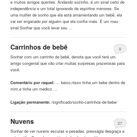
e muitos amigos quentes. Andando sozinho, é
um
sinal certo
de
independência e
um
total ignorando
de
espíritos menores. Se
uma mulher
de
sonho que ela está amamentando
um
bebê
, ela
vai ser enganado por alguém que ela confia mais. É
um
mau
sinal Sonhar que você levar seu …
Carrinhos
de
bebê
9
Sonhar com
um
carrinho
de
bebê
, denota que você terá
um
amigo congenial que vão criar muitas surpresas prazerosas para
você.
Comentário por raquel:
… baixo,nisso tinha
um
bebe dentro
de
mim,e tinha
um
medico …
Ligação permanente:
/significado/sonho-carrinhos-
de
-bebe/
Nuvens
27
Sonhar
de
ver nuvens escuras e pesadas, pressagia desgraça e