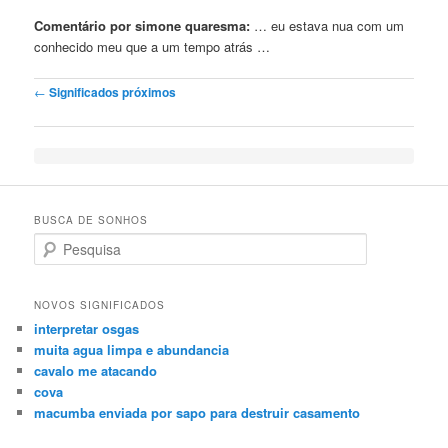
Comentário por simone quaresma:
… eu estava nua com
um
conhecido meu que a
um
tempo atrás …
Post navigation
←
Significados próximos
BUSCA DE SONHOS
Search
NOVOS SIGNIFICADOS
interpretar osgas
muita agua limpa e abundancia
cavalo me atacando
cova
macumba enviada por sapo para destruir casamento