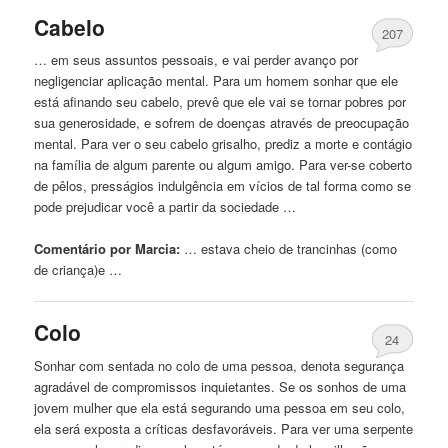
Cabelo
207
… em seus assuntos pessoais, e vai perder avanço por
negligenciar aplicação mental. Para
um
homem sonhar que ele
está afinando seu cabelo, prevê que ele vai se tornar pobres por
sua generosidade, e sofrem
de
doenças através
de
preocupação
mental. Para ver o seu cabelo grisalho, prediz a morte e contágio
na família
de
algum parente ou algum amigo. Para ver-se coberto
de
pêlos, presságios indulgência em vícios
de
tal forma como se
pode prejudicar você a partir da sociedade …
Comentário por Marcia:
… estava cheio
de
trancinhas (como
de
criança)e …
Colo
24
Sonhar com sentada no colo
de
uma pessoa, denota segurança
agradável
de
compromissos inquietantes. Se os sonhos
de
uma
jovem mulher que ela está segurando uma pessoa em seu colo,
ela será exposta a críticas desfavoráveis. Para ver uma serpente