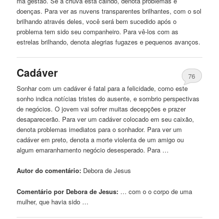
má gestão. Se a chuva está
caindo
, denota problemas e
doenças. Para ver as nuvens transparentes brilhantes, com o sol
brilhando através deles, você será bem sucedido após o
problema tem sido seu companheiro. Para vê-los com as
estrelas brilhando, denota alegrias fugazes e pequenos avanços.
Cadáver
76
Sonhar com
um
cadáver é fatal para a felicidade, como este
sonho indica notícias tristes do ausente, e sombrio perspectivas
de
negócios. O jovem vai sofrer muitas decepções e prazer
desaparecerão. Para ver
um
cadáver colocado em seu caixão,
denota problemas imediatos para o sonhador. Para ver
um
cadáver em preto, denota a morte violenta
de
um
amigo ou
algum emaranhamento negócio desesperado. Para …
Autor do comentário:
Debora
de
Jesus
Comentário por Debora de Jesus:
… com o o corpo
de
uma
mulher, que havia sido …