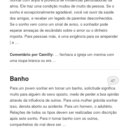
alma. Ele traz uma condição mudou
de
muito da pessoa. Se o
sonho é excepcionalmente agradável, você vai ouvir da saúde
dos amigos, e receber
um
legado
de
parentes desconhecidos.
Se o sonho vem como
um
sinal
de
aviso, o sonhador pode
esperar ameaças
de
escândalo sobre o amor ou o dinheiro
importa. Para pessoas más, é uma exigência para se arrepender
| a …
Comentário por Camilly:
… fechava a igreja
um
menina
com
uma roupa branca ou era …
Banho
47
Para
um
jovem sonhar em tomar
um
banho, solicitude significa
muito para alguém do sexo oposto, medo
de
perder a boa opinião
através da influência
de
outros. Para uma mulher grávida sonhar
isso, denota aborto ou acidente. Para
um
homem, o adultério.
Relações
de
todos os tipos devem ser realizadas com discrição
após este sonho. Para ir tomar banho com os outros,
companheiros do mal deve ser …