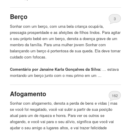
Berço
3
Sonhar com
um
berço, com uma bela criança ocupá-la,
pressagia prosperidade e as afeições
de
filhos lindos. Para agitar
o seu próprio
bebê
em
um
berço, denota a doença grave
de
um
membro da família. Para uma mulher jovem Sonhar com
balançando
um
berço é portentosa
de
sua queda. Ela deve tomar
cuidado com fofocas.
Comentário por Janaine Karla Gonçalves da Silva:
… estava
montando
um
berço junto com o meu primo em
um
…
Afogamento
162
Sonhar com afogamento, denota a perda
de
bens e vidas | mas
se você foi resgatado, você vai subir a partir
de
sua posição
atual para
um
de
riqueza e honra. Para ver os outros se
afogando, e você vai para o seu alívio, significa que você vai
ajudar o seu amigo a lugares altos, e vai trazer felicidade