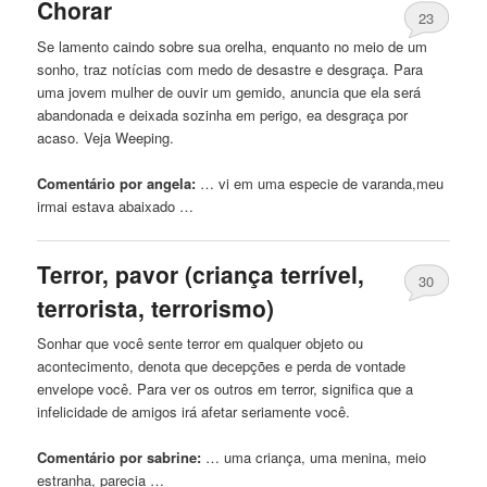
Chorar
23
Se lamento
caindo
sobre sua orelha, enquanto no meio
de
um
sonho, traz notícias com medo
de
desastre e desgraça. Para
uma jovem mulher
de
ouvir
um
gemido, anuncia que ela será
abandonada e deixada sozinha em perigo, ea desgraça por
acaso. Veja Weeping.
Comentário por angela:
… vi em uma especie
de
varanda,meu
irmai estava abaixado …
Terror, pavor (criança terrível,
30
terrorista, terrorismo)
Sonhar que você sente terror em qualquer objeto ou
acontecimento, denota que decepções e perda
de
vontade
envelope você. Para ver os outros em terror, significa que a
infelicidade
de
amigos irá afetar seriamente você.
Comentário por sabrine:
… uma criança, uma
menina
, meio
estranha, parecia …