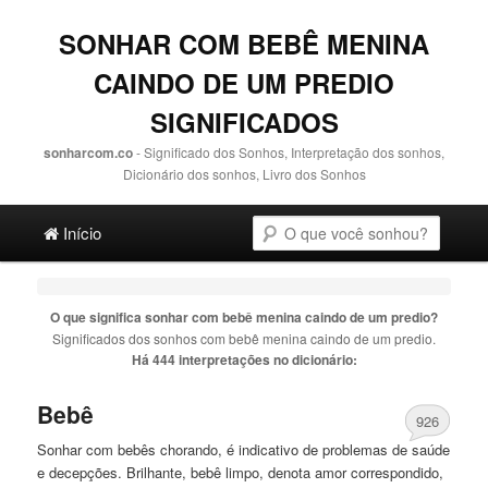
SONHAR COM BEBÊ MENINA
CAINDO DE UM PREDIO
SIGNIFICADOS
sonharcom.co
- Significado dos Sonhos, Interpretação dos sonhos,
Dicionário dos sonhos, Livro dos Sonhos
Main menu
Pesquisa
Ir para o conteúdo principal
Ir para o conteúdo secundário
Início
O que significa sonhar com
bebê menina caindo de um predio
?
Significados dos sonhos com
bebê menina caindo de um predio
.
Há 444 interpretações no dicionário:
Bebê
926
Sonhar com bebês chorando, é indicativo
de
problemas
de
saúde
e decepções. Brilhante,
bebê
limpo, denota amor correspondido,