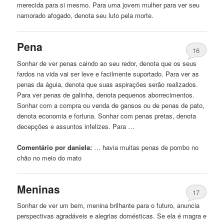
merecida para si mesmo. Para uma jovem mulher para ver seu
namorado afogado, denota seu luto pela morte.
Pena
16
Sonhar
de
ver penas
caindo
ao seu redor, denota que os seus
fardos na vida vai ser leve e facilmente suportado. Para ver as
penas da águia, denota que suas aspirações serão realizados.
Para ver penas
de
galinha, denota pequenos aborrecimentos.
Sonhar com a compra ou venda
de
gansos ou
de
penas
de
pato,
denota economia e fortuna. Sonhar com penas pretas, denota
decepções e assuntos infelizes. Para …
Comentário por daniela:
… havia muitas penas
de
pombo no
chão no meio do mato
Meninas
17
Sonhar
de
ver
um
bem,
menina
brilhante para o futuro, anuncia
perspectivas agradáveis ​​e alegrias domésticas. Se ela é magra e