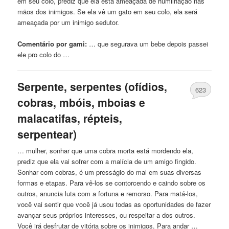
em seu colo, prediz que ela está ameaçada
de
humilhação nas
mãos dos inimigos. Se ela vê
um
gato em seu colo, ela será
ameaçada por
um
inimigo sedutor.
Comentário por gami:
… que segurava
um
bebe depois passei
ele pro colo do …
Serpente, serpentes (ofídios,
623
cobras, mbóis, mboias e
malacatifas, répteis,
serpentear)
… mulher, sonhar que uma cobra morta está mordendo ela,
prediz que ela vai sofrer com a malícia
de
um
amigo fingido.
Sonhar com cobras, é
um
presságio do mal em suas diversas
formas e etapas. Para vê-los se contorcendo e
caindo
sobre os
outros, anuncia luta com a fortuna e remorso. Para matá-los,
você vai sentir que você já usou todas as oportunidades
de
fazer
avançar seus próprios interesses, ou respeitar a dos outros.
Você irá desfrutar
de
vitória sobre os inimigos. Para andar …