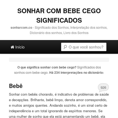
SONHAR COM BEBE CEGO
SIGNIFICADOS
sonharcom.co
- Significado dos Sonhos, Interpretação dos sonhos,
Dicionário dos sonhos, Livro dos Sonhos
Main menu
Pesquisa
Ir para o conteúdo principal
Ir para o conteúdo secundário
Início
O que significa sonhar com
bebe cego
?
Significados dos
sonhos com
bebe cego
.
Há 234 interpretações no dicionário:
Bebê
926
Sonhar com bebês chorando, é indicativo de problemas de saúde
e decepções. Brilhante, bebê limpo, denota amor correspondido,
e muitos amigos quentes. Andando sozinho, é um sinal certo de
independência e um total ignorando de espíritos menores. Se
uma mulher de sonho que ela está amamentando um bebê, ela