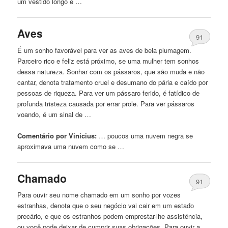
um vestido longo e …
Aves
91
É um sonho favorável para ver as aves de bela plumagem.
Parceiro rico e feliz está próximo, se uma mulher tem sonhos
dessa natureza. Sonhar com os pássaros, que são muda e não
cantar, denota tratamento cruel e desumano do pária e caído por
pessoas de riqueza. Para ver um pássaro ferido, é fatídico de
profunda tristeza causada por errar prole. Para ver pássaros
voando, é um sinal de …
Comentário por Vinicius:
… poucos uma nuvem
negra
se
aproximava uma nuvem como se …
Chamado
91
Para ouvir seu nome chamado em um sonho por vozes
estranhas, denota que o seu negócio vai cair em um estado
precário, e que os estranhos podem emprestar-lhe assistência,
ou você pode deixar de cumprir suas obrigações. Para ouvir a