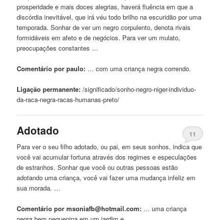
prosperidade e mais doces alegrias, haverá fluência em que a
discórdia inevitável, que irá véu todo brilho na escuridão por uma
temporada. Sonhar de ver um negro corpulento, denota rivais
formidáveis ​​em afeto e de negócios. Para ver um mulato,
preocupações constantes …
Comentário por paulo:
… com uma criança
negra
correndo.
Ligação permanente:
/significado/sonho-negro-niger-individuo-
da-raca-
negra
-racas-humanas-preto/
Adotado
11
Para ver o seu filho adotado, ou pai, em seus sonhos, indica que
você vai acumular fortuna através dos regimes e especulações
de estranhos. Sonhar que você ou outras pessoas estão
adotando uma criança, você vai fazer uma mudança infeliz em
sua morada. …
Comentário por
msoniafb@hotmail.com
:
… uma criança
negra
bem pequenina em um jardim e …