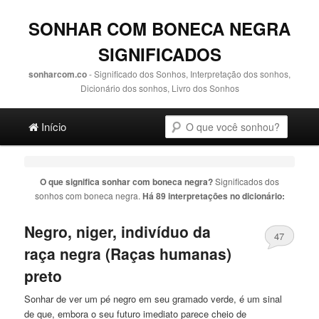
SONHAR COM BONECA NEGRA
SIGNIFICADOS
sonharcom.co
- Significado dos Sonhos, Interpretação dos sonhos,
Dicionário dos sonhos, Livro dos Sonhos
Main menu
Pesquisa
Ir para o conteúdo principal
Ir para o conteúdo secundário
Início
O que significa sonhar com
boneca negra
?
Significados dos
sonhos com
boneca negra
.
Há 89 interpretações no dicionário:
Negro, niger, indivíduo da
47
raça
negra
(Raças humanas)
preto
Sonhar de ver um pé negro em seu gramado verde, é um sinal
de que, embora o seu futuro imediato parece cheio de