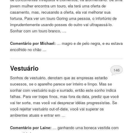
jovem mulher encontra um touro, ela terá uma oferta de
casamento, mas, recusando a oferta, ela vai melhorar sua
fortuna. Para ver um touro Goring uma pessoa, o infortúnio de
imprudentemente usando posses do outro vai ultrapassá-lo.
Sonhar com um touro branco, …
Comentário por Michael:
… magro e de pelo
negra
, e eu estava
encolhido no chão …
Vestuário
146
Sonhos de vestuário, denotam que as empresas estarão
sucessos, se o aparelho parece ser inteiro e limpo. Mas se
sonhar com vestuário sujo e surrado, então este sonho indica
falhas. Para ver trajes finos, mas fora da data, prediz que você
vai ter sorte, mas você vai desprezar idéias progressistas. Se
você rejeitar vestuário out-of-date, você vai superar os
ambientes atuais e entrar em …
Comentário por Laine:
… ganhando uma
boneca
vestida com