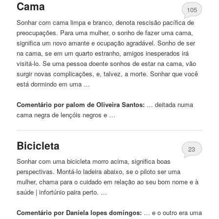
Cama
105
Sonhar com cama limpa e branco, denota rescisão pacífica de
preocupações. Para uma mulher, o sonho de fazer uma cama,
significa um novo amante e ocupação agradável. Sonho de ser
na cama, se em um quarto estranho, amigos inesperados irá
visitá-lo. Se uma pessoa doente sonhos de estar na cama, vão
surgir novas complicações, e, talvez, a morte. Sonhar que você
está dormindo em uma …
Comentário por palom de Oliveira Santos:
… deitada numa
cama
negra
de lençóis negros e …
Bicicleta
23
Sonhar com uma bicicleta morro acima, significa boas
perspectivas. Montá-lo ladeira abaixo, se o piloto ser uma
mulher, chama para o cuidado em relação ao seu bom nome e à
saúde | infortúnio paira perto. …
Comentário por Daniela lopes domingos:
… e o outro era uma