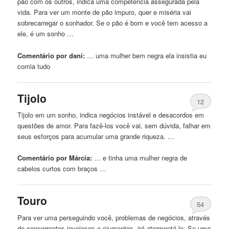
pão com os outros, indica uma competência assegurada pela
vida. Para ver um monte de pão impuro, quer e miséria vai
sobrecarregar o sonhador. Se o pão é bom e você tem acesso a
ele, é um sonho …
Comentário por dani:
… uma mulher bem
negra
ela insistia eu
comia tudo
Tijolo
12
Tijolo em um sonho, indica negócios instável e desacordos em
questões de amor. Para fazê-los você vai, sem dúvida, falhar em
seus esforços para acumular uma grande riqueza. …
Comentário por Márcia:
… e tinha uma mulher
negra
de
cabelos curtos com braços …
Touro
54
Para ver uma perseguindo você, problemas de negócios, através
de concorrentes invejosos e ciumentos, irá atormentá-lo. Se uma