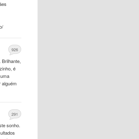
Cães
o/
926
 Brilhante,
zinho, é
e uma
r alguém
291
ste sonho.
sultados