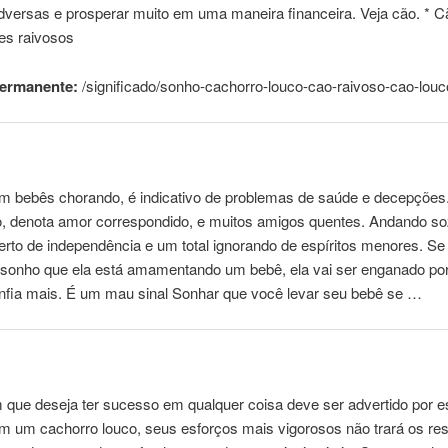
dversas e prosperar muito em uma maneira financeira. Veja cão. * 
es raivosos
permanente:
/significado/sonho-
cachorro
-louco-cao-raivoso-cao-louc
om bebês
chorando
, é indicativo de problemas de saúde e decepções.
o, denota amor correspondido, e muitos amigos quentes. Andando so
erto de independência e um total ignorando de espíritos menores. S
 sonho que ela está amamentando um bebê, ela vai ser enganado po
onfia mais. É um mau sinal Sonhar que você levar seu bebê se …
ue deseja ter sucesso em qualquer coisa deve ser advertido por e
om um
cachorro
louco, seus esforços mais vigorosos não trará os re