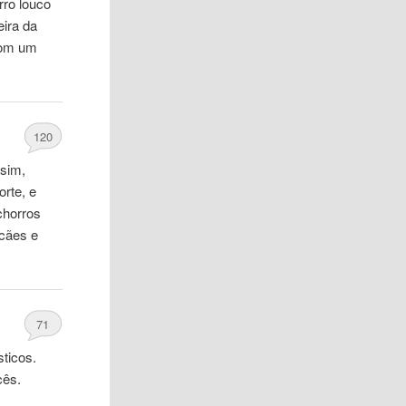
rro
louco
eira da
 com um
120
ssim,
rte, e
chorros
 cães e
71
ticos.
cês.