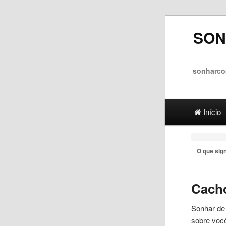
SON
sonharco
Main menu
Ir para 
Ir para
Início
O que sig
Cach
Sonhar de
sobre voc