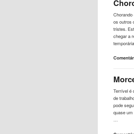
Chor
Chorando
os outros
tristes. E
chegar a r
temporária
Comentári
Morc
Terrível é
de trabalh
pode segu
quase um s
…