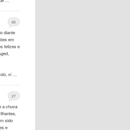
que …
65
o diante
ações em
s felizes e
Aged,
olo, vi …
27
e a chuva
ilhantes,
em sido
es e