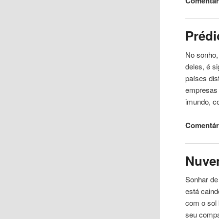
Comentári
Prédi
No sonho,
deles, é s
países dis
empresas r
imundo, c
Comentári
Nuve
Sonhar de
está caind
com o sol 
seu compan