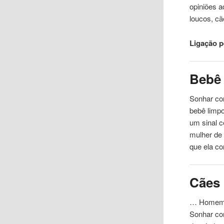
opiniões a
loucos, cã
Ligação 
Bebê
Sonhar c
bebê limp
um sinal c
mulher de
que ela c
Cães
… Homem q
Sonhar c