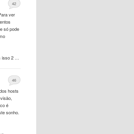
42
Para ver
mentos
ue só pode
imo
m isso 2 …
46
 dos hosts
visão,
co é
ste sonho.