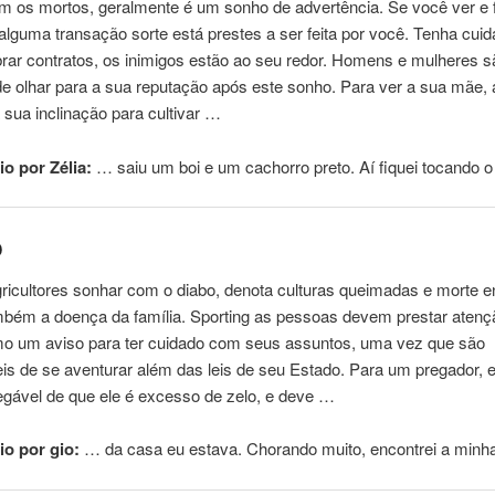
m os mortos, geralmente é um sonho de advertência. Se você ver e 
 alguma transação sorte está prestes a ser feita por você. Tenha cu
rar contratos, os inimigos estão ao seu redor. Homens e mulheres s
​de olhar para a sua reputação após este sonho. Para ver a sua mãe, 
a sua inclinação para cultivar …
o por Zélia:
… saiu um boi e um
cachorro
preto. Aí fiquei tocando 
o
ricultores sonhar com o diabo, denota culturas queimadas e morte e
mbém a doença da família. Sporting as pessoas devem prestar atenç
o um aviso para ter cuidado com seus assuntos, uma vez que são
is de se aventurar além das leis de seu Estado. Para um pregador, 
egável de que ele é excesso de zelo, e deve …
o por gio:
… da casa eu estava.
Chorando
muito, encontrei a minh