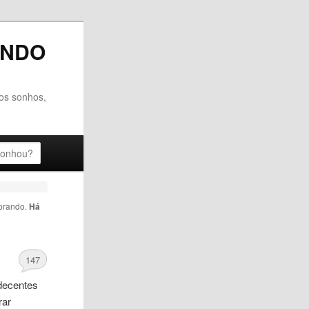
ANDO
dos sonhos,
orando
.
Há
147
ndecentes
rar