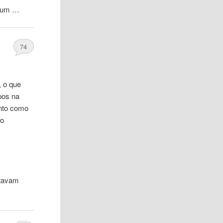
e um …
74
, o que
pos na
nto como
 o
tavam