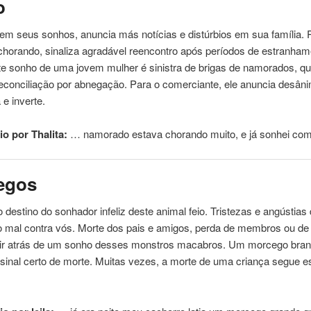
o
em seus sonhos, anuncia más notícias e distúrbios em sua família. 
chorando
, sinaliza agradável reencontro após períodos de estranha
ste sonho de uma jovem mulher é sinistra de brigas de namorados, q
econciliação por abnegação. Para o comerciante, ele anuncia desân
 e inverte.
o por Thalita:
… namorado estava
chorando
muito, e já sonhei co
egos
 o destino do sonhador infeliz deste animal feio. Tristezas e angústias
o mal contra vós. Morte dos pais e amigos, perda de membros ou de 
ir atrás de um sonho desses monstros macabros. Um morcego bran
inal certo de morte. Muitas vezes, a morte de uma criança segue e