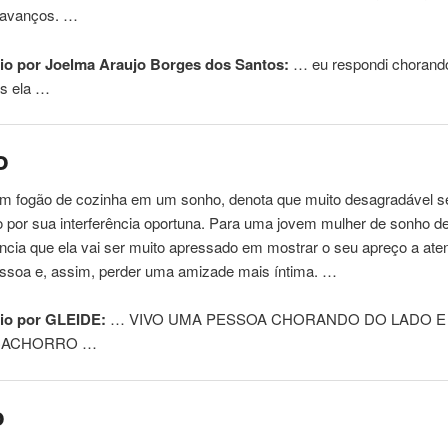
 avanços. …
o por Joelma Araujo Borges dos Santos:
… eu respondi
chorand
as ela …
o
um fogão de cozinha em um sonho, denota que muito desagradável s
o por sua interferência oportuna. Para uma jovem mulher de sonho d
ncia que ela vai ser muito apressado em mostrar o seu apreço a ate
ssoa e, assim, perder uma amizade mais íntima. …
io por GLEIDE:
… VIVO UMA PESSOA
CHORANDO
DO LADO E
CACHORRO
…
o