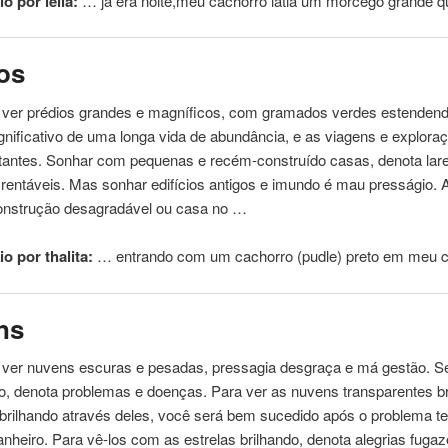
o por leila:
… já era noite,meu
cachorro
latia um morcego grande 
os
 ver prédios grandes e magníficos, com gramados verdes estendend
ignificativo de uma longa vida de abundância, e as viagens e explor
tantes. Sonhar com pequenas e recém-construído casas, denota lare
entáveis. Mas sonhar edifícios antigos e imundo é mau presságio. 
onstrução desagradável ou casa no …
o por thalita:
… entrando com um
cachorro
(pudle) preto em meu c
ns
 ver nuvens escuras e pesadas, pressagia desgraça e má gestão. S
o, denota problemas e doenças. Para ver as nuvens transparentes br
brilhando através deles, você será bem sucedido após o problema t
heiro. Para vê-los com as estrelas brilhando, denota alegrias fugaz