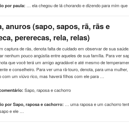
o por paula:
… ela chegou de lá
chorando
e dizendo para mim qu
, anuros (sapo, sapos, rã, rãs e
eca, pererecas, rela, relas)
 captura de rãs, denota falta de cuidado em observar de sua saúde
ar nenhum pouco angústia entre aqueles de sua família. Para ver sa
nota que você terá um amigo agradável e até mesmo de temperame
ente e conselheiro. Para ver uma rã-touro, denota, para uma mulher,
 com um viúvo rico, mas haverá filhos com ele para …
comentário:
Sapo, raposa e
cachorro
o por Sapo, raposa e cachorro:
… uma raposa e um
cachorro
ten
sapo e ele …