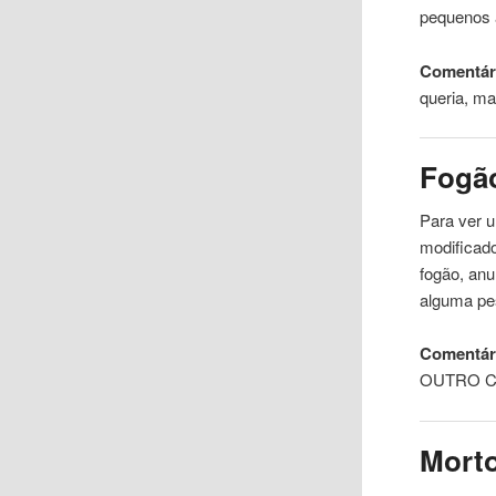
pequenos
Comentári
queria, m
Fogã
Para ver 
modificad
fogão, anu
alguma pe
Comentár
OUTRO
Mort