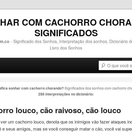
HAR COM CACHORRO CHOR
SIGNIFICADOS
m.co
- Significado dos Sonhos, Interpretação dos sonhos, Dicionário 
Livro dos Sonhos
Pesquisa
o conteúdo principal
 o conteúdo secundário
nifica sonhar com
cachorro chorando
?
Significados dos sonhos com
cachorro ch
286 interpretações no dicionário:
orro
louco, cão raivoso, cão louco
 ver um
cachorro
louco, denota que os inimigos vão fazer ataques i
ê e seus amigos, mas se você conseguir matar o cão, você vai supe