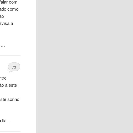
falar com
idado como
ão
avisa a
o …
73
ntre
ão a este
este sonho
a tia …