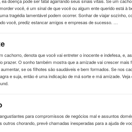
 ea doença pode ser fatal agarrando seus sinais vitais. Se um
cacho
order você, é um sinal de que você ou algum ente querido está à b
 uma tragédia lamentável podem ocorrer. Sonhar de viajar sozinho,
ndo você, prediz estancar amigos e empresas de sucesso. …
te
om
cachorro
, denota que você vai entreter o inocente e indefesa, e, a
do prazer. O sonho também mostra que a amizade vai crescer mais fo
i aumentar, se os filhotes são saudáveis ​​e bem formados. Se nos ca
agra e suja, então é uma indicação de má sorte e má amizade. Veja
ound.
o
angustiantes para compromissos de negócios mal e assuntos domés
os outros
chorando
, prevê chamadas inesperadas para a ajuda de vo