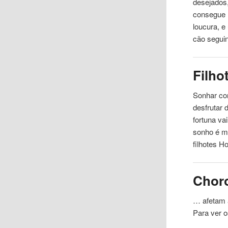
desejados,
consegue m
loucura, e
cão segui
Filho
Sonhar c
desfrutar 
fortuna va
sonho é m
filhotes H
Chor
… afetam 
Para ver 