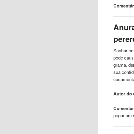
Comentári
Anura
perer
Sonhar com
pode caus
grama, de
sua confid
casamento
Autor do 
Comentári
pegar um 