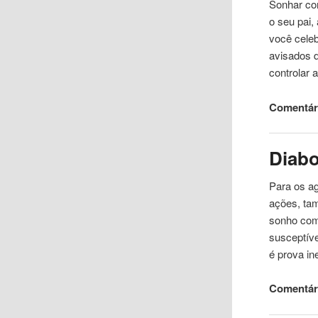
Sonhar co
o seu pai,
você celeb
avisados ​
controlar 
Comentári
Diab
Para os ag
ações, ta
sonho com
susceptíve
é prova in
Comentári