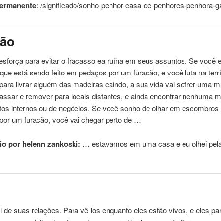
permanente:
/significado/sonho-penhor-
casa
-de-penhores-penhora-ga
cão
sforça para evitar o fracasso ea ruína em seus assuntos. Se você 
que está sendo feito em pedaços por um furacão, e você luta na terrí
 para livrar alguém das madeiras
caindo
, a sua vida vai sofrer uma 
assar e remover para locais distantes, e ainda encontrar nenhuma m
tos internos ou de negócios. Se você sonho de olhar em escombros 
​por um furacão, você vai chegar perto de …
o por helenn zankoski:
… estavamos em uma
casa
e eu olhei pela
 de suas relações. Para vê-los enquanto eles estão vivos, e eles p