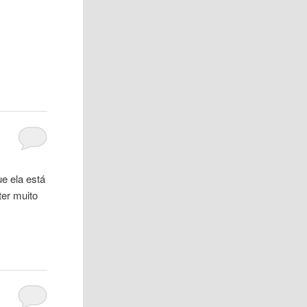
.
e ela está
ter muito