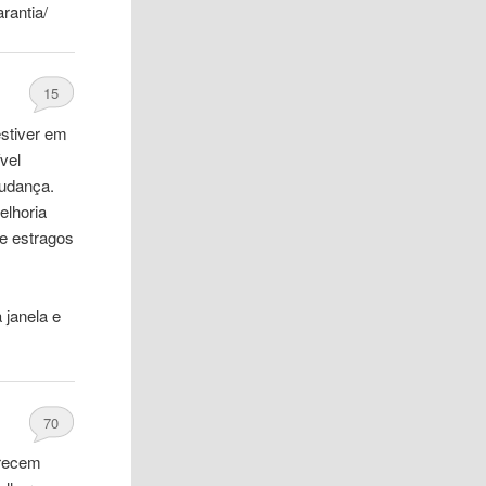
rantia/
15
estiver em
vel
mudança.
elhoria
e estragos
 janela e
70
arecem