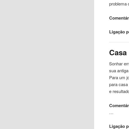
problema 
Comentári
Ligação 
Casa
Sonhar em 
sua antig
Para um jo
para
casa
e resultad
Comentári
…
Ligação 