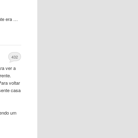
te era …
432
ara ver a
rente.
ara voltar
esente
casa
cendo um