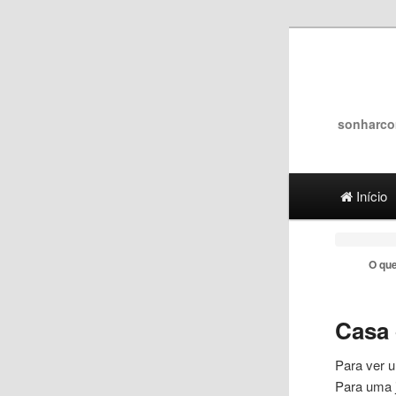
sonharco
Main menu
Ir para 
Ir para
Início
O que
Casa
Para ver
Para uma 