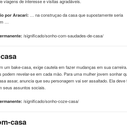
de viagens de interesse e visitas agradáveis.
o por Aracari:
… na construçao da
casa
que supostamente seria
fim …
permanente:
/significado/sonho-com-saudades-de-
casa
/
-
casa
om um bake-
casa
, exige cautela em fazer mudanças em sua carreira
s podem revelar-se em cada mão. Para uma mulher jovem sonhar qu
asa
assar, anuncia que seu personagem vai ser assaltado. Ela deve 
m seus assuntos sociais.
permanente:
/significado/sonho-coze-
casa
/
om-
casa