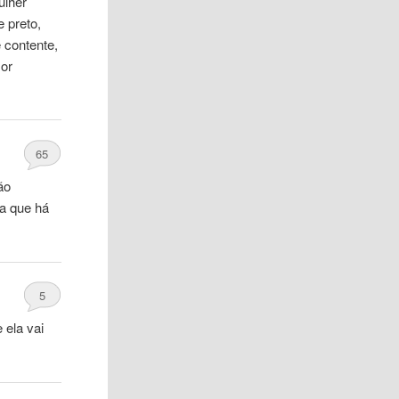
ulher
e preto,
 contente,
mor
65
ão
ra que há
5
ela vai