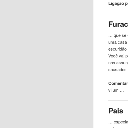
Ligação 
Fura
… que se e
uma
casa
escuridão
Você vai p
nos assun
causados ​
Comentári
vi um …
Pais
… especial