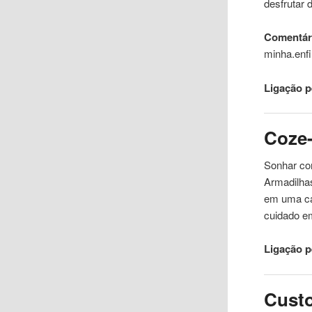
desfrutar 
Comentári
minha.en
Ligação 
Coze
Sonhar c
Armadilha
em uma
c
cuidado e
Ligação 
Cust