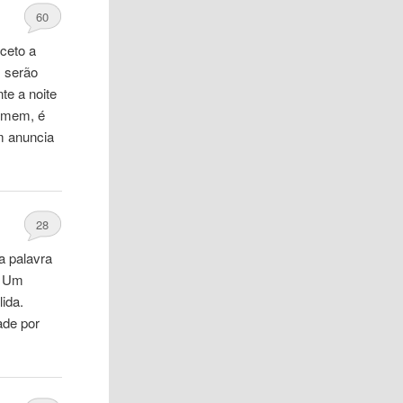
60
ceto a
s serão
te a noite
homem, é
ém anuncia
28
a palavra
. Um
lida.
ade por