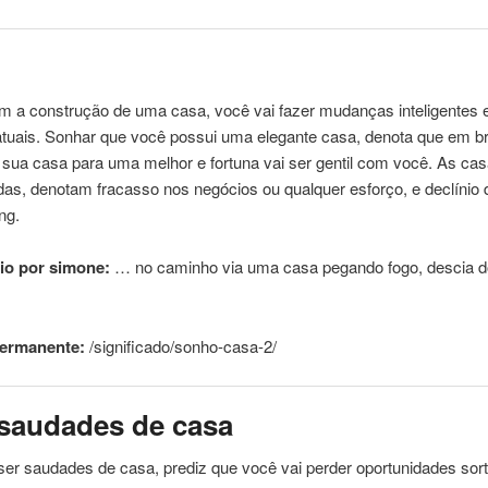
m a construção de uma
casa
, você vai fazer mudanças inteligentes
atuais. Sonhar que você possui uma elegante
casa
, denota que em b
e sua
casa
para uma melhor e fortuna vai ser gentil com você. As cas
as, denotam fracasso nos negócios ou qualquer esforço, e declínio 
ng.
io por simone:
… no caminho via uma
casa
pegando fogo, descia d
permanente:
/significado/sonho-
casa
-2/
saudades de
casa
ser saudades de
casa
, prediz que você vai perder oportunidades sor