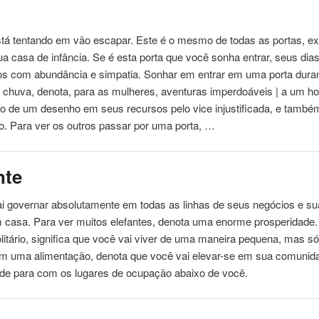
tá tentando em vão escapar. Este é o mesmo de todas as portas, ex
sua
casa
de infância. Se é esta porta que você sonha entrar, seus dia
os com abundância e simpatia. Sonhar em entrar em uma porta duran
chuva, denota, para as mulheres, aventuras imperdoáveis ​​| a um 
ivo de um desenho em seus recursos pelo vice injustificada, e tamb
ão. Para ver os outros passar por uma porta, …
nte
i governar absolutamente em todas as linhas de seus negócios e su
em
casa
. Para ver muitos elefantes, denota uma enorme prosperidade
olitário, significa que você vai viver de uma maneira pequena, mas só
m uma alimentação, denota que você vai elevar-se em sua comunid
de para com os lugares de ocupação abaixo de você.