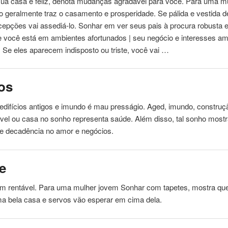
sua
casa
e feliz, denota mudanças agradável para você. Para uma m
o geralmente traz o casamento e prosperidade. Se pálida e vestida d
epções vai assediá-lo. Sonhar em ver seus pais à procura robusta e
e você está em ambientes afortunados | seu negócio e interesses a
. Se eles aparecem indisposto ou triste, você vai …
os
edifícios antigos e imundo é mau presságio. Aged, imundo, construç
vel ou
casa
no sonho representa saúde. Além disso, tal sonho most
e decadência no amor e negócios.
e
 rentável. Para uma mulher jovem Sonhar com tapetes, mostra que 
ma bela
casa
e servos vão esperar em cima dela.