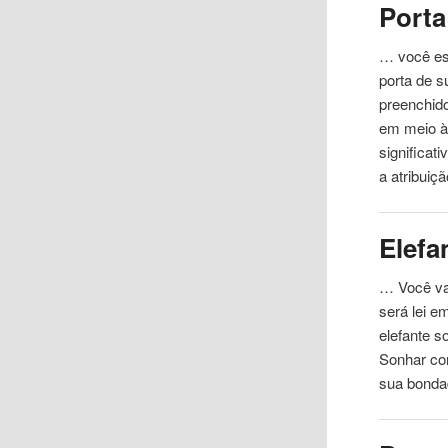
Porta
… você es
porta de 
preenchid
em meio à 
significat
a atribuiç
Elefa
… Você va
será lei 
elefante s
Sonhar co
sua bonda