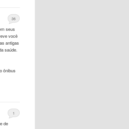
36
 em seus
reve você
as antigas
da saúde.
o ônibus
1
te de