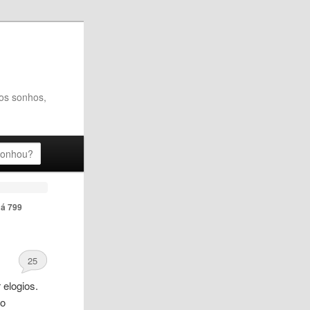
dos sonhos,
á 799
25
 elogios.
 o