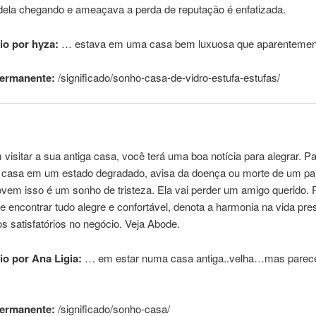
dela chegando e ameaçava a perda de reputação é enfatizada.
o por hyza:
… estava em uma
casa
bem luxuosa que aparentemen
permanente:
/significado/sonho-
casa
-de-vidro-estufa-estufas/
visitar a sua antiga
casa
, você terá uma boa notícia para alegrar. P
a
casa
em um estado degradado, avisa da doença ou morte de um pa
vem isso é um sonho de tristeza. Ela vai perder um amigo querido. P
e encontrar tudo alegre e confortável, denota a harmonia na vida pr
os satisfatórios no negócio. Veja Abode.
o por Ana Ligia:
… em estar numa
casa
antiga..velha…mas pare
permanente:
/significado/sonho-
casa
/