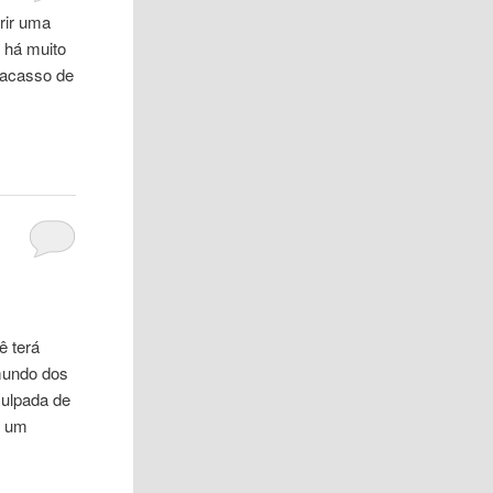
rir uma
ê há muito
fracasso de
ê terá
mundo dos
culpada de
r um