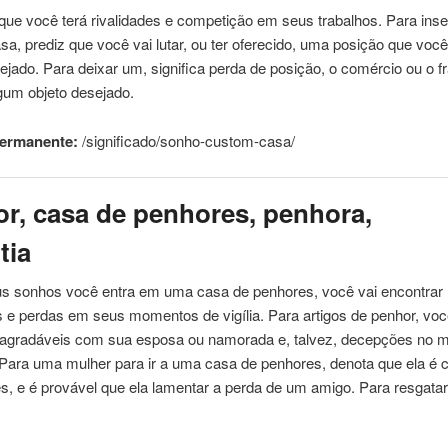
ue você terá rivalidades e competição em seus trabalhos. Para inse
asa
, prediz que você vai lutar, ou ter oferecido, uma posição que voc
jado. Para deixar um, significa perda de posição, o comércio ou o 
lgum objeto desejado.
permanente:
/significado/sonho-custom-
casa
/
or,
casa
de penhores, penhora,
tia
s sonhos você entra em uma
casa
de penhores, você vai encontrar
e perdas em seus momentos de vigília. Para artigos de penhor, voc
agradáveis ​​com sua esposa ou namorada e, talvez, decepções no 
 Para uma mulher para ir a uma
casa
de penhores, denota que ela é 
es, e é provável que ela lamentar a perda de um amigo. Para resgata