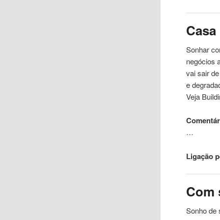
Casa
Sonhar co
negócios 
vai sair d
e degradad
Veja Buildi
Comentár
…
Ligação 
Com 
Sonho de 