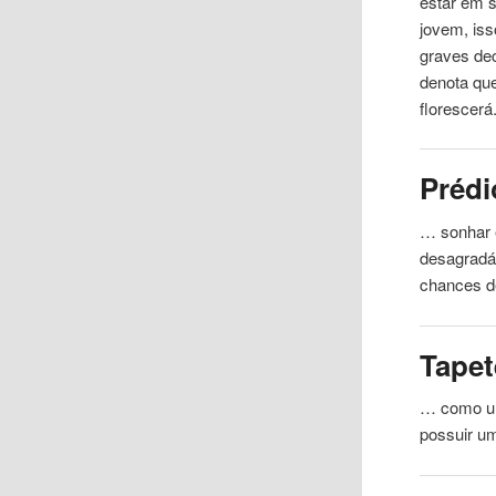
estar em 
jovem, iss
graves dec
denota qu
florescerá
Prédi
… sonhar 
desagradá
chances d
Tapet
… como um
possuir u