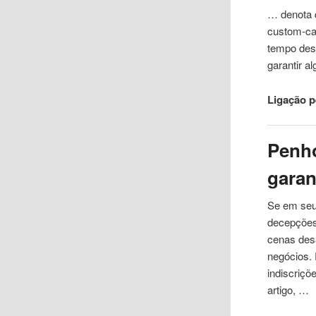
… denota q
custom-
c
tempo dese
garantir a
Ligação 
Penh
garan
Se em seu
decepções 
cenas des
negócios.
indiscriçõ
artigo, …