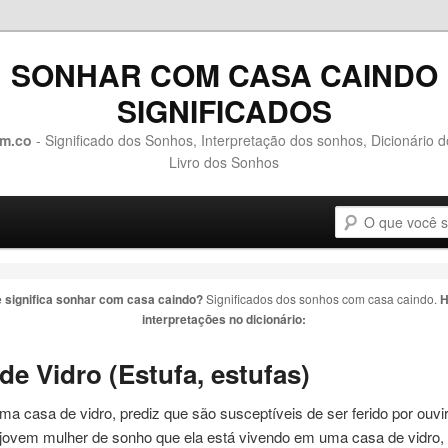
SONHAR COM CASA CAINDO
SIGNIFICADOS
m.co
- Significado dos Sonhos, Interpretação dos sonhos, Dicionário 
Livro dos Sonhos
Pesquisa
o conteúdo principal
 o conteúdo secundário
 significa sonhar com
casa caindo
?
Significados dos sonhos com
casa caindo
.
H
interpretações no dicionário:
de Vidro (Estufa, estufas)
 uma
casa
de vidro, prediz que são susceptíveis de ser ferido por ouvir
jovem mulher de sonho que ela está vivendo em uma
casa
de vidro,