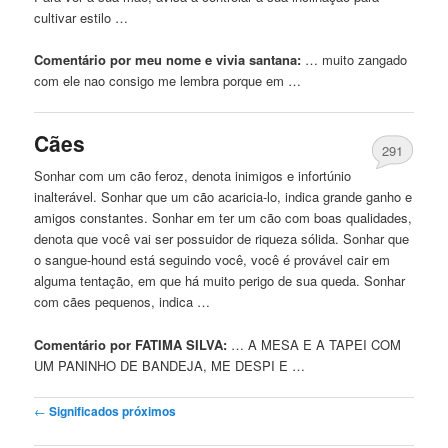
cultivar estilo …
Comentário por meu nome e vivia santana:
… muito zangado
com
ele nao consigo me lembra porque em …
Cães
291
Sonhar
com
um cão feroz, denota inimigos e infortúnio
inalterável. Sonhar que um cão acaricia-lo, indica grande ganho e
amigos constantes. Sonhar em ter um cão
com
boas qualidades,
denota que você vai ser possuidor de riqueza sólida. Sonhar que
o sangue-hound está seguindo você, você é provável cair em
alguma tentação, em que há muito perigo de sua queda. Sonhar
com
cães pequenos, indica …
Comentário por FATIMA SILVA:
… A MESA E A TAPEI
COM
UM PANINHO DE BANDEJA, ME DESPI E …
Post navigation
←
Significados próximos