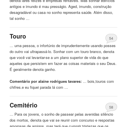
denota lares felizes e empresas rentáveis. Mas sonhar edifícios
antigos e imundo é mau presságio. Aged, imundo, construção
desagradável ou casa no sonho representa saúde. Além disso,
tal sonho …
Touro
54
… uma pessoa, o infortúnio de imprudentemente usando posses
do outro vai ultrapassá-lo. Sonhar
com
um touro branco, denota
que você vai levantar-se a um plano superior de vida do que
aqueles que persistem em fazer as coisas materiais o seu Deus.
É geralmente denota ganho.
Comentário por alaine rodrigues tavares:
… bois,touros
com
chifres.e eu fiquei parada lá
com
…
Cemitério
58
… Para os jovens, o sonho de passear pelas avenidas silêncio
dos mortos, denota que vai se reunir
com
concurso e respostas
amorosas de amigos, mas terá que cumprir tristezas que os