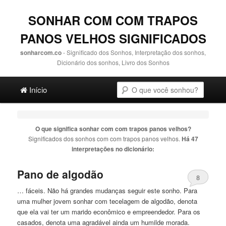
SONHAR COM COM TRAPOS
PANOS VELHOS SIGNIFICADOS
sonharcom.co
- Significado dos Sonhos, Interpretação dos sonhos,
Dicionário dos sonhos, Livro dos Sonhos
Main menu
Pesquisa
Ir para o conteúdo principal
Ir para o conteúdo secundário
Início
O que significa sonhar com
com trapos panos velhos
?
Significados dos sonhos com
com trapos panos velhos
.
Há 47
interpretações no dicionário:
Pano de algodão
8
… fáceis. Não há grandes mudanças seguir este sonho. Para
uma mulher jovem sonhar
com
tecelagem de algodão, denota
que ela vai ter um marido econômico e empreendedor. Para os
casados, denota uma agradável ainda um humilde morada.