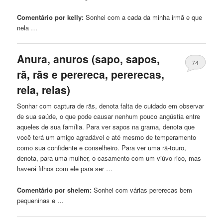
Comentário por kelly:
Sonhei
com
a cada da minha irmã e que
nela …
Anura, anuros (sapo, sapos,
74
rã, rãs e perereca, pererecas,
rela, relas)
Sonhar
com
captura de rãs, denota falta de cuidado em observar
de sua saúde, o que pode causar nenhum pouco angústia entre
aqueles de sua família. Para ver sapos na grama, denota que
você terá um amigo agradável e até mesmo de temperamento
como sua confidente e conselheiro. Para ver uma rã-touro,
denota, para uma mulher, o casamento
com
um viúvo rico, mas
haverá filhos
com
ele para ser …
Comentário por shelem:
Sonhei
com
várias pererecas bem
pequeninas e …