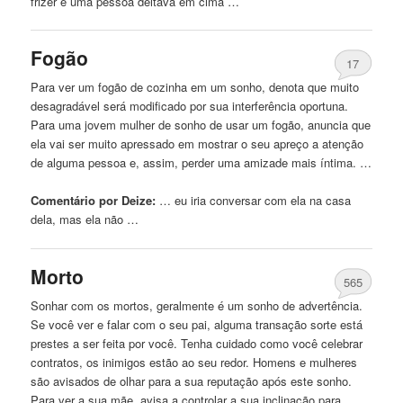
frizer e uma pessoa deitava em cima …
Fogão
17
Para ver um fogão de cozinha em um sonho, denota que muito
desagradável será modificado por sua interferência oportuna.
Para uma jovem mulher de sonho de usar um fogão, anuncia que
ela vai ser muito apressado em mostrar o seu apreço a atenção
de alguma pessoa e, assim, perder uma amizade mais íntima. …
Comentário por Deize:
… eu iria conversar
com
ela na casa
dela, mas ela não …
Morto
565
Sonhar
com
os mortos, geralmente é um sonho de advertência.
Se você ver e falar
com
o seu pai, alguma transação sorte está
prestes a ser feita por você. Tenha cuidado como você celebrar
contratos, os inimigos estão ao seu redor. Homens e mulheres
são avisados ​​de olhar para a sua reputação após este sonho.
Para ver a sua mãe, avisa a controlar a sua inclinação para