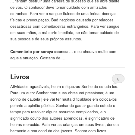
… tentam destruir uma carreira de sucesso que se abre diante
de vós. O sonhador deve tomar cuidado
com
amizades
estranhas. Para ver o sangue fluindo de uma ferida, doenças
físicas e preocupação. Bad negócios causada por relações
desastrosas
com
colheitadeiras estrangeiros. Para ver sangue
em suas mãos, a má sorte imediata, se não tomar cuidado de
sua pessoa e de seus próprios assuntos.
Comentário por soraya soares:
… e eu chorava muito
com
aquela situação. Gostaria de …
Livros
8
Atividades agradáveis, honra e riquezas Sonho de estudá-los.
Para um autor Sonhar
com
suas obras vai pressionar, é um
sonho de cautela | ele vai ter muita dificuldade em colocá-los
perante a opinião pública. Sonhar de gastar grande estudo e
tempo para resolver alguns assuntos complicados, e o
significado oculto dos autores aprendidas, é significativo de
honras merecido. Para ver as crianças em seus livros, denota
harmonia e boa conduta dos jovens. Sonhar
com
livros …