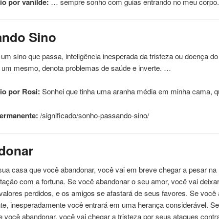
o por vanilde:
… sempre sonho
com
guias entrando no meu corpo
ando
Sino
 um sino que passa, inteligência inesperada da tristeza ou doença do
r um mesmo, denota problemas de saúde e inverte. …
o por Rosi:
Sonhei que tinha
uma
aranha média em minha cama, 
permanente:
/significado/sonho-
passando
-sino/
donar
sua casa que você abandonar, você vai em breve chegar a pesar na
ntação
com
a fortuna. Se você abandonar o seu amor, você vai deixa
valores perdidos, e os amigos se afastará de seus favores. Se você
e, inesperadamente você entrará em
uma
herança considerável. Se 
ue você abandonar, você vai chegar a tristeza por seus ataques cont