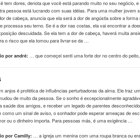
ê tem dores, denota que você está parando muito no seu negócio, e
tra
pessoa
está lucrando
com
suas idéias. Para
uma
mulher jovem s
dor de cabeça, anuncia que ela será a dor de angústia sobre a forma 
 processa seu terno. Se é a dor nas costas, ela vai encontrar a doe
xposição descuidada. Se ela tem a dor de cabeça, haverá muita ans
ara o risco que ela tomou para livrar-se da …
o por andré:
… que começei senti
uma
forte dor no centro do peit
s
om
anjos é profética de influências perturbadoras da alma. Ele traz
u
mudou de muito da
pessoa
. Se o sonho é excepcionalmente agradáv
 da saúde dos amigos, e receber um legado de parentes desconhecido
 como um sinal de aviso, o sonhador pode esperar ameaças de esc
mor ou o dinheiro importa. Para pessoas más, é
uma
exigência …
o por Camilly:
… a igreja um menina
com
uma
roupa branca ou er