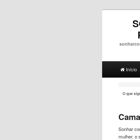
S
sonharco
Main menu
Ir para 
Ir para
Início
O que sig
Cam
Sonhar
c
mulher, o