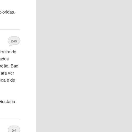
loridas.
249
rreira de
ades
pação. Bad
Para ver
soa
e de
Gostaria
54