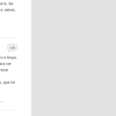
á-lo. Se
e, talvez,
146
o e limpo.
ara ver
prezar
, que irá
 …