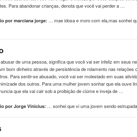
tes. Para abandonar crianças, denota que você vai perder a …
o por marciana jorge:
… mae idosa e moro
com
ela,mas sonhei q
o
 abusar de
uma
pessoa
, significa que você vai ser infeliz em seus n
um bom dinheiro através de persistência de rolamento nas relações 
tros. Para sentir-se abusado, você vai ser molestado em suas ativi
 inimizade dos outros. Para
uma
mulher jovem sonhar que ela ouve l
nuncia que ela vai cair sob a proibição de ciúme e inveja de …
o por Jorge Vinicius:
… sonhei que vi
uma
jovem sendo estrupada
s