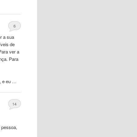
6
r a sua
íveis de
Para ver a
ença. Para
, e eu …
14
a
pessoa
,