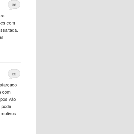
36
ara
ções
com
assaltada,
as
m
22
isfarçado
la
com
ipos vão
e pode
r motivos