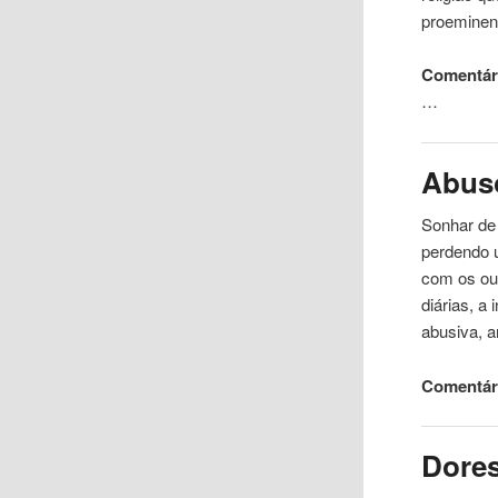
proeminen
Comentári
…
Abus
Sonhar de
perdendo 
com
os ou
diárias, a
abusiva, a
Comentári
Dore