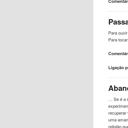
Comentári
Pass
Para ouvir
Para toca
Comentári
Ligação 
Aban
… Se é a 
experime
recuperar 
uma
amant
religião q