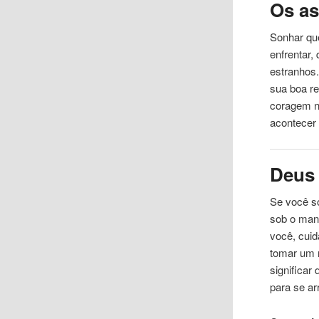
Os as
Sonhar qu
enfrentar,
estranhos
sua boa r
coragem n
acontece
Deus
Se você so
sob o man
você, cui
tomar um 
significar
para se a