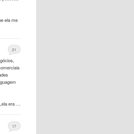
ue ela me
21
egócios,
comerciais
dades
inguagem
,ela era …
17