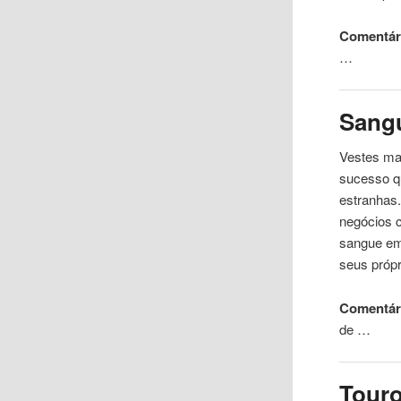
Comentári
…
Sang
Vestes ma
sucesso q
estranhas.
negócios 
sangue em
seus própr
Comentári
de …
Tour