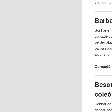
vestido …
Barb
Sonhar e
vontade c
perder alg
barba sobr
alguns, u
Comentár
Besou
coleó
Sonhar
c
denota po