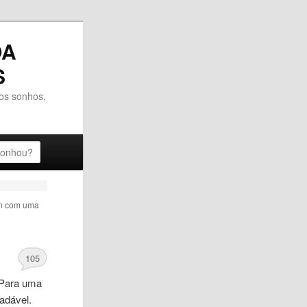
OA
S
dos sonhos,
om
com uma
105
 Para
uma
adável.