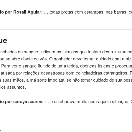
o por Rosali Aguiar:
… todas pretas
com
estampas, nas barras, co
ue
nchadas de sangue, indicam os inimigos que tentam destruir
uma
ca
ue se abre diante de vós. O sonhador deve tomar cuidado
com
amiz
 Para ver o sangue fluindo de
uma
ferida, doenças físicas e preocu
causada por relações desastrosas
com
colheitadeiras estrangeiros. 
 suas mãos, a má sorte imediata, se não tomar cuidado de sua
pes
ios assuntos.
o por soraya soares:
… e eu chorava muito
com
aquela situação. 
o