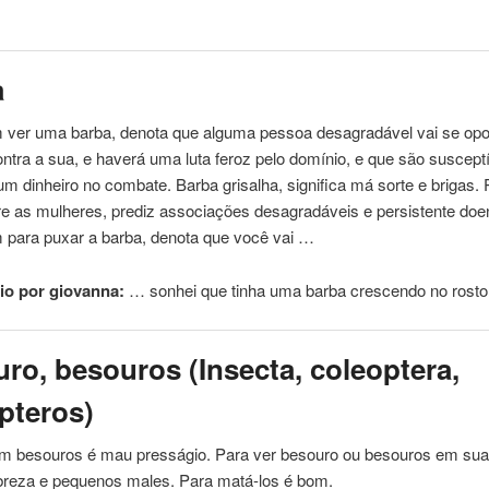
a
m ver
uma
barba, denota que alguma
pessoa
desagradável vai se opo
ontra a sua, e haverá
uma
luta feroz pelo domínio, e que são suscept
um dinheiro no combate. Barba grisalha, significa má sorte e brigas. 
e as mulheres, prediz associações desagradáveis ​​e persistente do
m para puxar a barba, denota que você vai …
io por giovanna:
… sonhei que tinha
uma
barba crescendo no rosto
ro, besouros (Insecta, coleoptera,
pteros)
om
besouros é mau presságio. Para ver besouro ou besouros em su
breza e pequenos males. Para matá-los é bom.