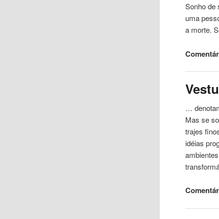
Sonho de s
uma
pess
a morte. 
Comentár
Vestu
… denotam
Mas se s
trajes fin
idéias pro
ambientes
transform
Comentári