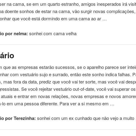
er na cama, se em um quarto estranho, amigos inesperados irá visit
oa
doente sonhos de estar na cama, vão surgir novas complicações, 
Sonhar que você está dormindo em
uma
cama ao ar …
io por nelma:
sonhei
com
cama velha
ário
 que as empresas estarão sucessos, se o aparelho parece ser inteir
onhar
com
vestuário sujo e surrado, então este sonho indica falhas. P
os, mas fora da data, prediz que você vai ter sorte, mas você vai des
gressistas. Se você rejeitar vestuário out-of-date, você vai superar os
 atuais e entrar em novas relações, novas empresas e novos amores
á-lo em
uma
pessoa
diferente. Para ver a si mesmo em …
o por Terezinha:
sonhei
com
um ex cunhado que não vejo a muito