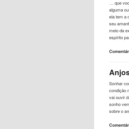
… que voc
alguma ou
ela tem a 
seu amante
meio da e
espírito p
Comentári
Anjo
Sonhar
c
condição 
vai ouvir
sonho vem
sobre o a
Comentári