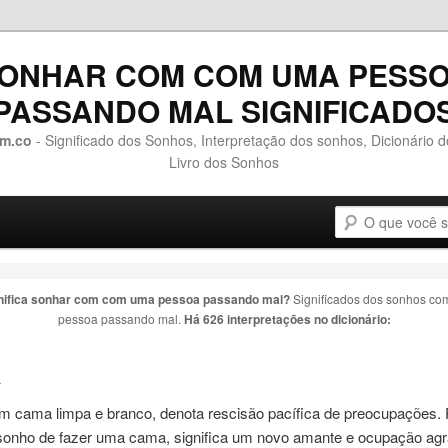
ONHAR COM COM UMA PESS
PASSANDO MAL SIGNIFICADO
m.co
- Significado dos Sonhos, Interpretação dos sonhos, Dicionário 
Livro dos Sonhos
Pesquisa
o conteúdo principal
 o conteúdo secundário
nifica sonhar com
com uma pessoa passando mal
?
Significados dos sonhos c
pessoa passando mal
.
Há 626 interpretações no dicionário:
a
om
cama limpa e branco, denota rescisão pacífica de preocupações.
 sonho de fazer
uma
cama, significa um novo amante e ocupação agr