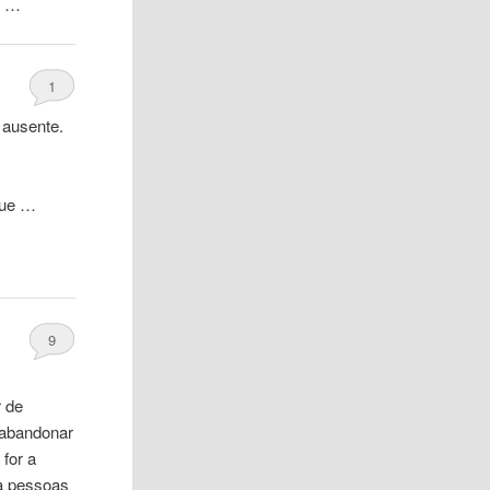
. …
1
 ausente.
que …
9
r de
 abandonar
for a
ra pessoas