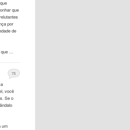
 que
onhar que
relutantes
nça por
iedade de
o, que …
75
ma
el, você
s. Se o
ândalo
a um