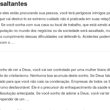
saltantes
e eles estão procurando sua
pessoa
, você terá perigosos inimigos p
 que vai destruí-lo se extremo cuidado não é praticada em suas rela
. Se você sonha
com
sua casa ou local de trabalho, que está sendo 
eputação no mundo dos negócios ou da sociedade será assaltado, m
o cumprimento dessas dificuldades vai defendê-lo. Acidentes pode
r
com
o …
nho de ver a Deus, você vai ser controlado por
uma
mulher tirano d
to do cristianismo. Nenhuma boa acumula deste sonho. Se Deus fa
dado para que você não caia na condenação. Empresas de todos os t
rumo desfavorável. Ele é o precursor do enfraquecimento da saúde 
 dissolução antecipada. Se você sonho de adorar a Deus, você vai te
rrepender de um …