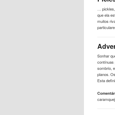
… pickles,
que ela e
muitos riv
particular
Adve
Sonhar que
contínuas 
sombrio, 
planos. Os
Esta defi
Comentár
caramque