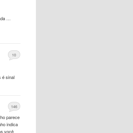
cada …
10
 é sinal
146
lho parece
nho indica
mas você