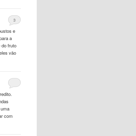
3
bustos e
para a
 do fruto
eles vão
redito.
endas
a uma
car com