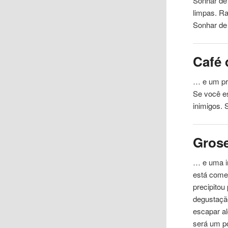
Sonhar de
limpas. Ra
Sonhar de 
Café
… e um pra
Se você e
inimigos.
Gros
… e uma i
está
come
precipitou
degustaçã
escapar a
será um p