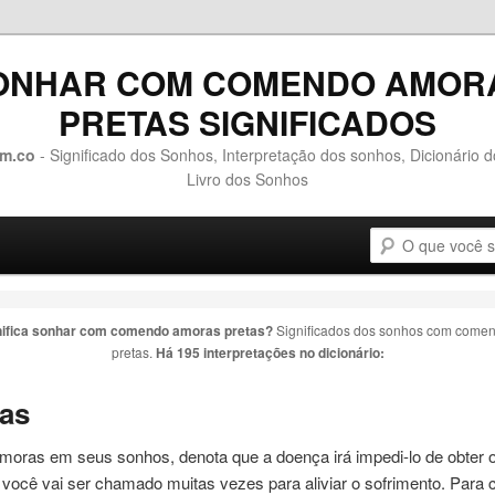
ONHAR COM COMENDO AMOR
PRETAS SIGNIFICADOS
m.co
- Significado dos Sonhos, Interpretação dos sonhos, Dicionário 
Livro dos Sonhos
Pesquisa
o conteúdo principal
 o conteúdo secundário
nifica sonhar com
comendo amoras pretas
?
Significados dos sonhos com
comen
pretas
.
Há 195 interpretações no dicionário:
as
moras
em seus sonhos, denota que a doença irá impedi-lo de obter 
 você vai ser chamado muitas vezes para aliviar o sofrimento. Para 