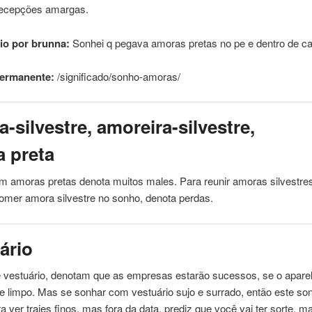
 decepções amargas.
io por brunna:
Sonhei q pegava
amoras
pretas
no pe e dentro de 
permanente:
/significado/sonho-
amoras
/
-silvestre, amoreira-silvestre,
 preta
om
amoras
pretas
denota muitos males. Para reunir
amoras
silvestres
omer amora silvestre no sonho, denota perdas.
ário
 vestuário, denotam que as empresas estarão sucessos, se o apare
o e limpo. Mas se sonhar com vestuário sujo e surrado, então este so
ra ver trajes finos, mas fora da data, prediz que você vai ter sorte, 