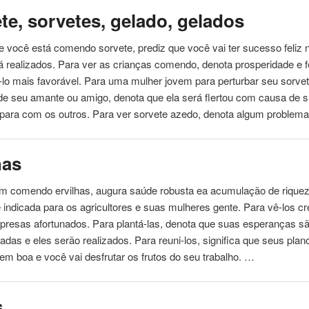
te, sorvetes, gelado, gelados
e você está
comendo
sorvete, prediz que você vai ter sucesso feliz 
á realizados. Para ver as crianças
comendo
, denota prosperidade e f
-lo mais favorável. Para uma mulher jovem para perturbar seu sorve
de seu amante ou amigo, denota que ela será flertou com causa de 
 para com os outros. Para ver sorvete azedo, denota algum problem
has
om
comendo
ervilhas, augura saúde robusta ea acumulação de riquez
é indicada para os agricultores e suas mulheres gente. Para vê-los cr
presas afortunados. Para plantá-las, denota que suas esperanças 
das e eles serão realizados. Para reuni-los, significa que seus plan
em boa e você vai desfrutar os frutos do seu trabalho. …
s