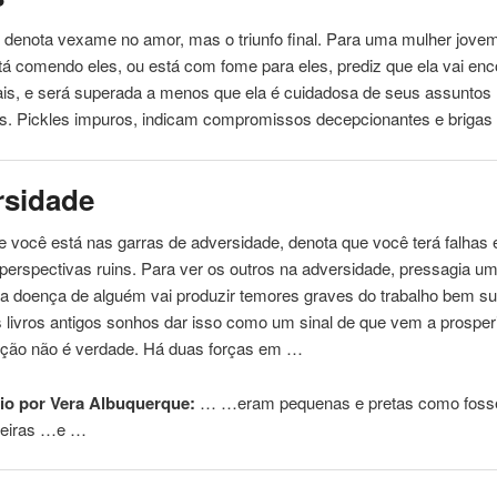
 denota vexame no amor, mas o triunfo final. Para uma mulher jove
stá
comendo
eles, ou está com fome para eles, prediz que ela vai enc
ais, e será superada a menos que ela é cuidadosa de seus assuntos
es. Pickles impuros, indicam compromissos decepcionantes e brigas
rsidade
 você está nas garras de adversidade, denota que você terá falhas 
perspectivas ruins. Para ver os outros na adversidade, pressagia u
ea doença de alguém vai produzir temores graves do trabalho bem s
 livros antigos sonhos dar isso como um sinal de que vem a prosper
nição não é verdade. Há duas forças em …
io por Vera Albuquerque:
… …eram pequenas e
pretas
como fos
jeiras …e …