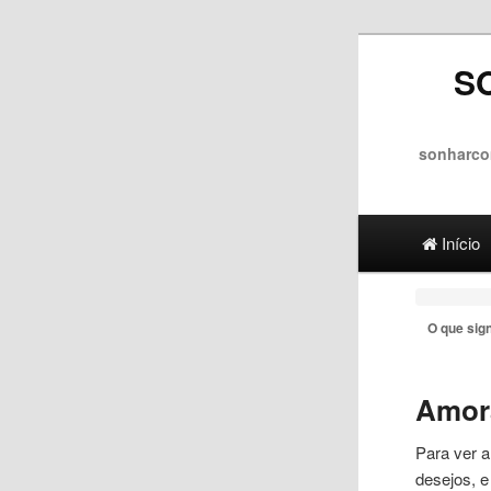
S
sonharco
Main menu
Ir para 
Ir para
Início
O que sig
Amor
Para ver
a
desejos, e