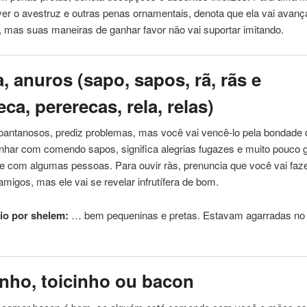
er o avestruz e outras penas ornamentais, denota que ela vai avanç
 mas suas maneiras de ganhar favor não vai suportar imitando.
, anuros (sapo, sapos, rã, rãs e
eca, pererecas, rela, relas)
pantanosos, prediz problemas, mas você vai vencê-lo pela bondade
onhar com
comendo
sapos, significa alegrias fugazes e muito pouco
se com algumas pessoas. Para ouvir rãs, prenuncia que você vai fa
 amigos, mas ele vai se revelar infrutífera de bom.
io por shelem:
… bem pequeninas e
pretas
. Estavam agarradas no
nho, toicinho ou bacon