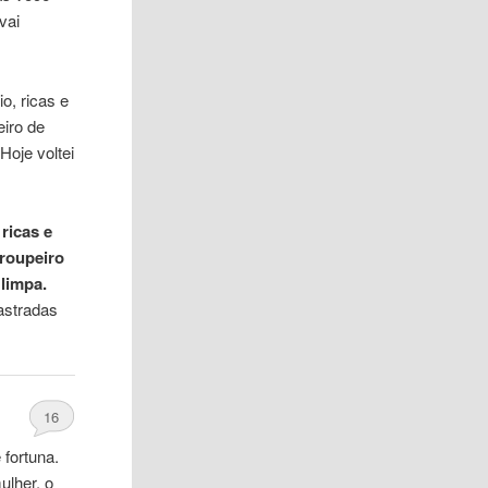
vai
o, ricas e
eiro de
Hoje voltei
ricas e
 roupeiro
limpa.
astradas
16
fortuna.
ulher, o