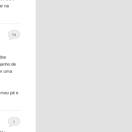
ar na
74
 dos
 ganho de
zer uma
 meu pé e
1