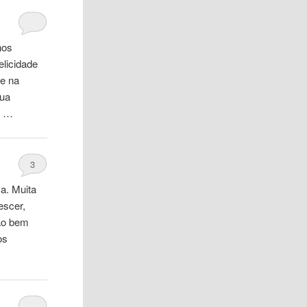
nos
elicidade
te na
sua
a …
3
a. Muita
escer,
são bem
os