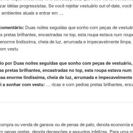
zar idéias progressistas. Se você rejeitar vestuário out-of-date, você 
s ambientes atuais e entrar em …
comentário:
Duas noites seguidas que sonho com peças de vestuári
as
pretas
brilhantes, encastradas no top, esta roupa estava num roup
norme lindíssima, cheia de luz, arrumada e impecavelmente limpa. 
com vestu
o por Duas noites seguidas que sonho com peças de vestuário, 
s pretas brilhantes, encastradas no top, esta roupa estava num
sa enorme lindíssima, cheia de luz, arrumada e impecavelmente 
ei a sonhar com vestu:
… ricas e com pedras
pretas
brilhantes, enc
ompra ou venda de gansos ou de penas de pato, denota economia e 
om penas
pretas
, denota decepções e assuntos infelizes. Para uma m