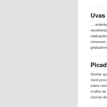
Uvas
… ardente 
recolhend
realização
venenoso 
gradualmen
Picad
Sonhar qu
Você prov
sobre nin
mulher de 
ciúmes do 