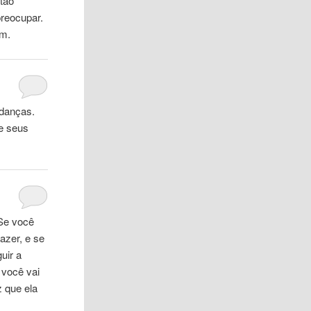
tão
preocupar.
om.
udanças.
de seus
Se você
azer, e se
uir a
 você vai
 que ela