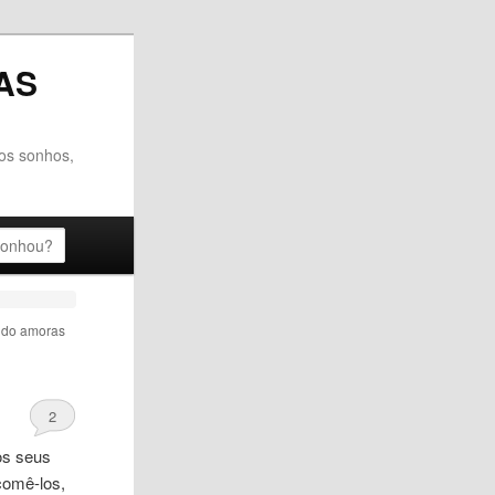
AS
dos sonhos,
do amoras
2
os seus
comê-los,