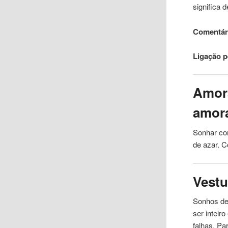
significa
Comentár
Ligação 
Amora
amora
Sonhar c
de azar. C
Vestu
Sonhos de
ser inteir
falhas. Pa