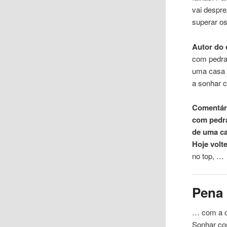
vai despre
superar o
Autor do 
com pedr
uma casa e
a sonhar 
Comentári
com pedra
de uma ca
Hoje volt
no top, …
Pena
… com a c
Sonhar c