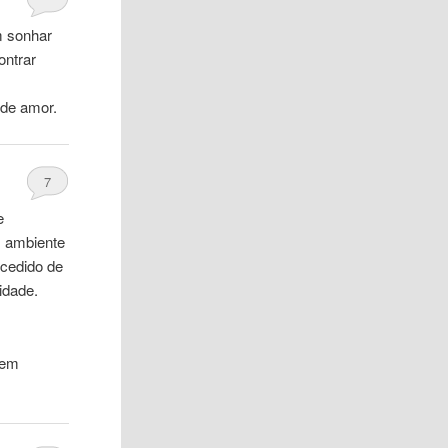
m sonhar
ontrar
 de amor.
7
e
m ambiente
ucedido de
idade.
sem