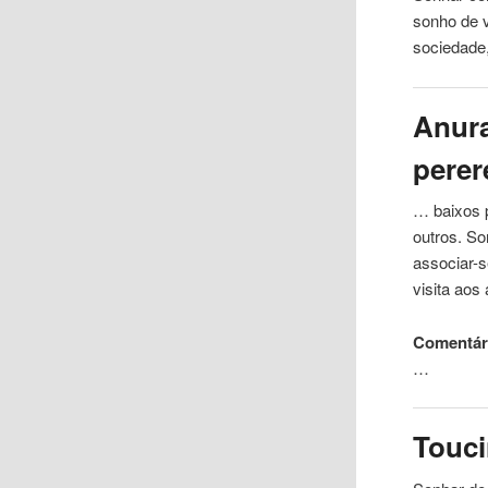
sonho de v
sociedade,
Anura
perer
… baixos 
outros. S
associar-
visita aos
Comentár
…
Touci