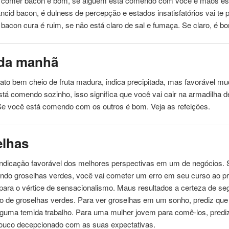
 comer bacon é bom, se alguém está
comendo
com você e mãos es
ncid bacon, é dulness de percepção e estados insatisfatórios vai te 
bacon cura é ruim, se não está claro de sal e fumaça. Se claro, é b
 da manhã
to bem cheio de fruta madura, indica precipitada, mas favorável m
stá
comendo
sozinho, isso significa que você vai cair na armadilha 
 Se você está
comendo
com os outros é bom. Veja as refeições.
elhas
ndicação favorável dos melhores perspectivas em um de negócios. 
ndo
groselhas verdes, você vai cometer um erro em seu curso ao pr
 para o vértice de sensacionalismo. Maus resultados a certeza de seg
o de groselhas verdes. Para ver groselhas em um sonho, prediz que
lguma temida trabalho. Para uma mulher jovem para comê-los, prediz
ouco decepcionado com as suas expectativas.