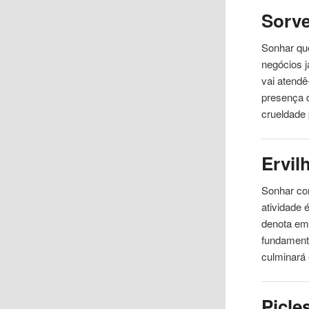
Sorve
Sonhar qu
negócios j
vai atendê
presença 
crueldade
Ervil
Sonhar c
atividade 
denota em
fundamenta
culminará 
Picle