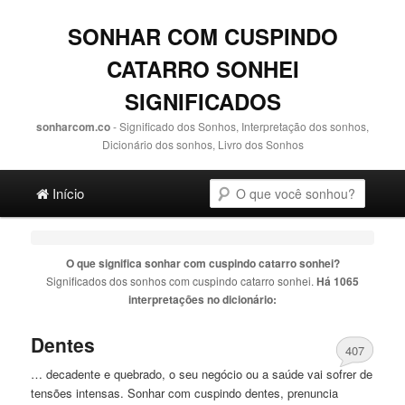
SONHAR COM CUSPINDO
CATARRO SONHEI
SIGNIFICADOS
sonharcom.co
- Significado dos Sonhos, Interpretação dos sonhos,
Dicionário dos sonhos, Livro dos Sonhos
Main menu
Pesquisa
Ir para o conteúdo principal
Ir para o conteúdo secundário
Início
O que significa sonhar com
cuspindo catarro sonhei
?
Significados dos sonhos com
cuspindo catarro sonhei
.
Há 1065
interpretações no dicionário:
Dentes
407
… decadente e quebrado, o seu negócio ou a saúde vai sofrer de
tensões intensas. Sonhar com
cuspindo
dentes, prenuncia