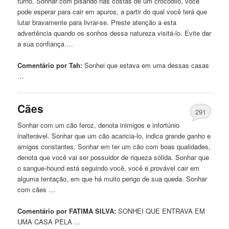
turno. Sonhar com pisando nas costas de um crocodilo, você
pode esperar para cair em apuros, a partir do qual você terá que
lutar bravamente para livrar-se. Preste atenção a esta
advertência quando os sonhos dessa natureza visitá-lo. Evite dar
a sua confiança …
Comentário por Tah:
Sonhei
que estava em uma dessas casas
…
Cães
291
Sonhar com um cão feroz, denota inimigos e infortúnio
inalterável. Sonhar que um cão acaricia-lo, indica grande ganho e
amigos constantes. Sonhar em ter um cão com boas qualidades,
denota que você vai ser possuidor de riqueza sólida. Sonhar que
o sangue-hound está seguindo você, você é provável cair em
alguma tentação, em que há muito perigo de sua queda. Sonhar
com cães …
Comentário por FATIMA SILVA:
SONHEI
QUE ENTRAVA EM
UMA CASA PELA …