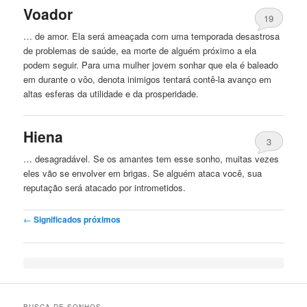
Voador
19
… de amor. Ela será ameaçada com uma temporada desastrosa
de problemas de saúde, ea morte de
alguém
próximo a ela
podem seguir. Para uma mulher jovem sonhar que ela é baleado
em durante o vôo, denota inimigos tentará contê-la avanço em
altas esferas da utilidade e da prosperidade.
Hiena
3
… desagradável. Se os amantes tem esse sonho, muitas vezes
eles vão se envolver em brigas. Se
alguém
ataca você, sua
reputação será atacado por intrometidos.
Post navigation
←
Significados próximos
BUSCA DE SONHOS