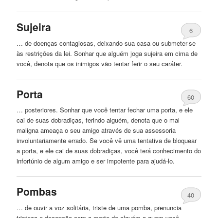
Sujeira
6
… de doenças contagiosas, deixando sua casa ou submeter-se
às restrições da lei. Sonhar que
alguém
joga sujeira em cima de
você, denota que os inimigos vão tentar ferir o seu caráter.
Porta
60
… posteriores. Sonhar que você tentar fechar uma porta, e ele
cai de suas dobradiças, ferindo
alguém
, denota que o mal
maligna ameaça o seu amigo através de sua assessoria
involuntariamente errado. Se você vê uma tentativa de bloquear
a porta, e ele cai de suas dobradiças, você terá conhecimento do
infortúnio de algum amigo e ser impotente para ajudá-lo.
Pombas
40
… de ouvir a voz solitária, triste de uma pomba, prenuncia
tristeza e decepção com a morte de
alguém
a quem você