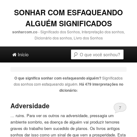
SONHAR COM ESFAQUEANDO
ALGUÉM SIGNIFICADOS
sonharcom.co
- Significado dos Sonhos, Interpretação dos sonhos,
Dicionário dos sonhos, Livro dos Sonhos
Main menu
Pesquisa
Ir para o conteúdo principal
Ir para o conteúdo secundário
Início
O que significa sonhar com
esfaqueando alguém
?
Significados
dos sonhos com
esfaqueando alguém
.
Há 479 interpretações no
dicionário:
Adversidade
7
… ruins. Para ver os outros na adversidade, pressagia um
ambiente sombrio, ea doença de
alguém
vai produzir temores
graves do trabalho bem sucedido de planos. Os livros antigos
sonhos dar isso como um sinal de que vem a prosperidade. Esta