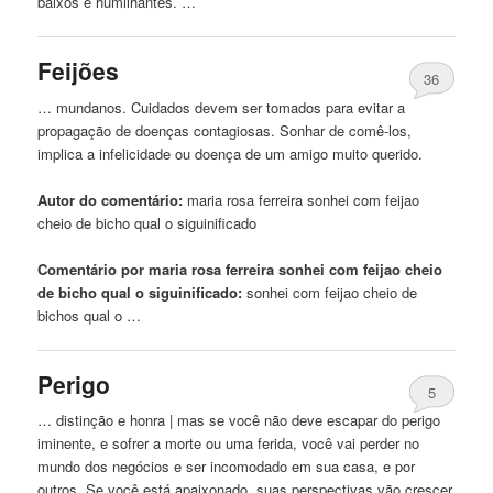
baixos e humilhantes. …
Feijões
36
… mundanos. Cuidados devem ser tomados para evitar a
propagação de doenças contagiosas. Sonhar de comê-los,
implica a infelicidade ou doença de um amigo muito querido.
Autor do comentário:
maria rosa ferreira sonhei
com
feijao
cheio de
bicho
qual o siguinificado
Comentário por maria rosa ferreira sonhei com feijao cheio
de bicho qual o siguinificado:
sonhei
com
feijao cheio de
bichos qual o …
Perigo
5
… distinção e honra | mas se você não deve escapar do perigo
iminente, e sofrer a morte ou uma
ferida
, você vai perder no
mundo dos negócios e ser incomodado em sua casa, e por
outros. Se você está apaixonado, suas perspectivas vão crescer