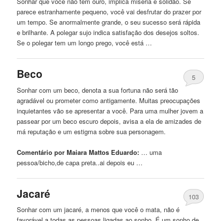
Sonhar que você não tem ouro, implica miséria e solidão. Se
parece estranhamente pequeno, você vai desfrutar do prazer por
um tempo. Se anormalmente grande, o seu sucesso será rápida
e brilhante. A polegar sujo indica satisfação dos desejos soltos.
Se o polegar tem um longo prego, você está …
Beco
5
Sonhar
com
um beco, denota a sua fortuna não será tão
agradável ou prometer como antigamente. Muitas preocupações
inquietantes vão se apresentar a você. Para uma mulher jovem a
passear por um beco escuro depois, avisa a ela de amizades de
má reputação e um estigma sobre sua personagem.
Comentário por Maiara Mattos Eduardo:
… uma
pessoa/
bicho
,de capa preta..ai depois eu …
Jacaré
103
Sonhar
com
um jacaré, a menos que você o mata, não é
favorável a todas as pessoas ligadas ao sonho. É um sonho de