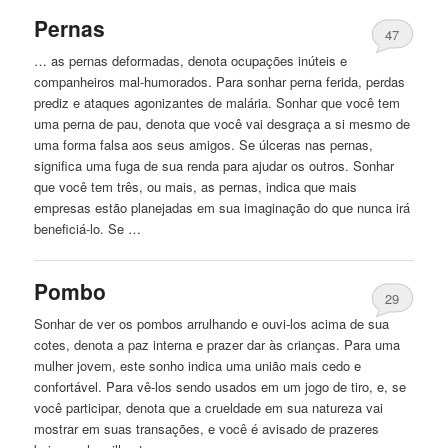
Pernas
47
… as pernas deformadas, denota ocupações inúteis e
companheiros mal-humorados. Para sonhar perna
ferida
, perdas
prediz e ataques agonizantes de malária. Sonhar que você tem
uma perna de pau, denota que você vai desgraça a si mesmo de
uma forma falsa aos seus amigos. Se úlceras nas pernas,
significa uma fuga de sua renda para ajudar os outros. Sonhar
que você tem três, ou mais, as pernas, indica que mais
empresas estão planejadas em sua imaginação do que nunca irá
beneficiá-lo. Se …
Pombo
29
Sonhar de ver os pombos arrulhando e ouvi-los acima de sua
cotes, denota a paz interna e prazer dar às crianças. Para uma
mulher jovem, este sonho indica uma união mais cedo e
confortável. Para vê-los sendo usados ​​em um jogo de tiro, e, se
você participar, denota que a crueldade em sua natureza vai
mostrar em suas transações, e você é avisado de prazeres