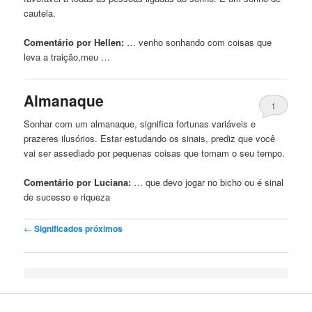
cautela.
Comentário por Hellen:
… venho sonhando
com
coisas que
leva a traição,meu …
Almanaque
1
Sonhar
com
um almanaque, significa fortunas variáveis ​​e
prazeres ilusórios. Estar estudando os sinais, prediz que você
vai ser assediado por pequenas coisas que tomam o seu tempo.
Comentário por Luciana:
… que devo jogar no
bicho
ou é sinal
de sucesso e riqueza
Post navigation
←
Significados próximos