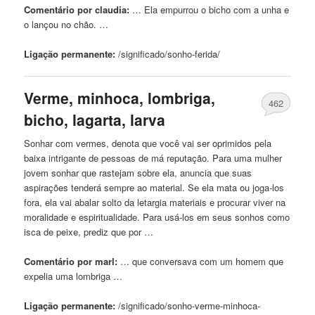
Comentário por claudia:
… Ela empurrou o
bicho
com
a unha e
o lançou no chão. …
Ligação permanente:
/significado/sonho-
ferida
/
Verme, minhoca, lombriga,
462
bicho
, lagarta, larva
Sonhar
com
vermes, denota que você vai ser oprimidos pela
baixa intrigante de pessoas de má reputação. Para uma mulher
jovem sonhar que rastejam sobre ela, anuncia que suas
aspirações tenderá sempre ao material. Se ela mata ou joga-los
fora, ela vai abalar solto da letargia materiais e procurar viver na
moralidade e espiritualidade. Para usá-los em seus sonhos como
isca de peixe, prediz que por …
Comentário por marl:
… que conversava
com
um homem que
expelia uma lombriga …
Ligação permanente:
/significado/sonho-verme-minhoca-