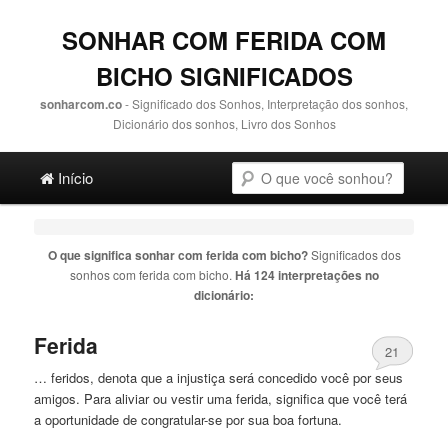
SONHAR COM FERIDA COM
BICHO SIGNIFICADOS
sonharcom.co
- Significado dos Sonhos, Interpretação dos sonhos,
Dicionário dos sonhos, Livro dos Sonhos
Main menu
Pesquisa
Ir para o conteúdo principal
Ir para o conteúdo secundário
Início
O que significa sonhar com
ferida com bicho
?
Significados dos
sonhos com
ferida com bicho
.
Há 124 interpretações no
dicionário:
Ferida
21
… feridos, denota que a injustiça será concedido você por seus
amigos. Para aliviar ou vestir uma
ferida
, significa que você terá
a oportunidade de congratular-se por sua boa fortuna.