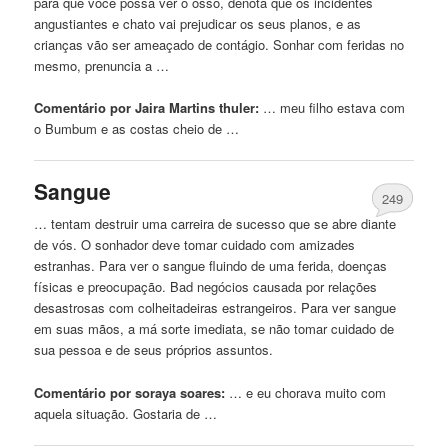
para que você possa ver o osso, denota que os incidentes
angustiantes e chato vai prejudicar os seus planos, e as
crianças vão ser ameaçado de contágio. Sonhar
com
feridas no
mesmo, prenuncia a …
Comentário por Jaira Martins thuler:
… meu filho estava
com
o Bumbum e as costas cheio de …
Sangue
249
… tentam destruir uma carreira de sucesso que se abre diante
de vós. O sonhador deve tomar cuidado
com
amizades
estranhas. Para ver o sangue fluindo de uma
ferida
, doenças
físicas e preocupação. Bad negócios causada por relações
desastrosas
com
colheitadeiras estrangeiros. Para ver sangue
em suas mãos, a má sorte imediata, se não tomar cuidado de
sua pessoa e de seus próprios assuntos.
Comentário por soraya soares:
… e eu chorava muito
com
aquela situação. Gostaria de …