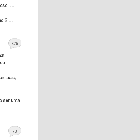
roso. …
ho 2 …
375
za.
 ou
rituais,
so ser uma
73