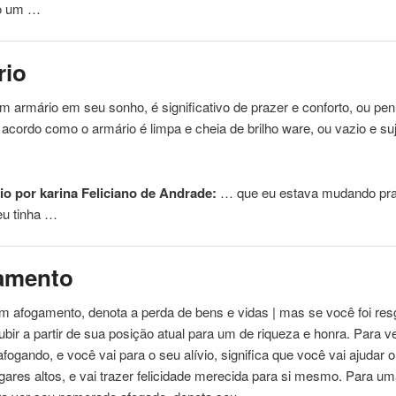
do um …
rio
m armário em seu sonho, é significativo de prazer e conforto, ou pen
e acordo como o armário é limpa e cheia de brilho ware, ou vazio e su
…
o por karina Feliciano de Andrade:
… que eu estava
mudando
pr
eu tinha …
amento
 afogamento, denota a perda de bens e vidas | mas se você foi res
ubir a partir de sua posição atual para um de riqueza e honra. Para v
afogando, e você vai para o seu alívio, significa que você vai ajudar 
gares altos, e vai trazer felicidade merecida para si mesmo. Para u