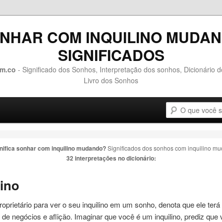
NHAR COM INQUILINO MUDA
SIGNIFICADOS
m.co
- Significado dos Sonhos, Interpretação dos sonhos, Dicionário 
Livro dos Sonhos
Pesquisa
o conteúdo principal
 o conteúdo secundário
gnifica sonhar com
inquilino mudando
?
Significados dos sonhos com
inquilino m
32 interpretações no dicionário:
lino
oprietário para ver o seu
inquilino
em um sonho, denota que ele terá
 de negócios e aflição. Imaginar que você é um
inquilino
, prediz que