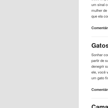
um sinal c
mulher de
que ela c
Comentári
Gato
Sonhar co
partir de 
denegrir s
ele, você 
um gato f
Comentár
Cama