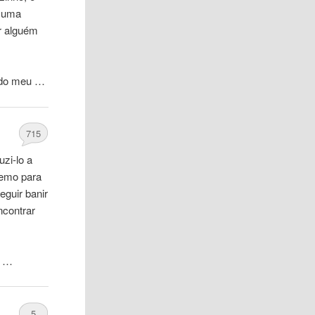
e uma
r alguém
 do meu …
715
zi-lo a
tremo para
eguir banir
ncontrar
o …
5