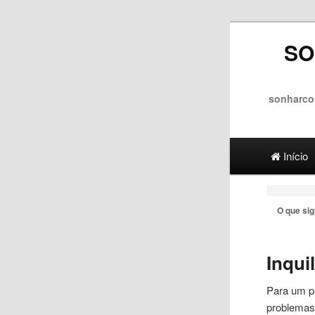
SO
sonharco
Main menu
Ir para 
Ir para
Início
O que si
Inqui
Para um pr
problemas