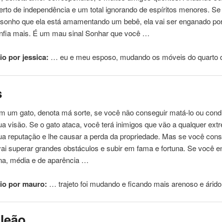
erto de independência e um total ignorando de espíritos menores. S
 sonho que ela está amamentando um bebê, ela vai ser enganado po
onfia mais. É um mau sinal Sonhar que você …
o por jessica:
… eu e meu esposo,
mudando
os móveis do quarto
s
m um gato, denota má sorte, se você não conseguir matá-lo ou condu
sua visão. Se o gato ataca, você terá inimigos que vão a qualquer ex
ua reputação e lhe causar a perda da propriedade. Mas se você cons
vai superar grandes obstáculos e subir em fama e fortuna. Se você e
ina, média e de aparência …
io por mauro:
… trajeto foi
mudando
e ficando mais arenoso e árid
leão