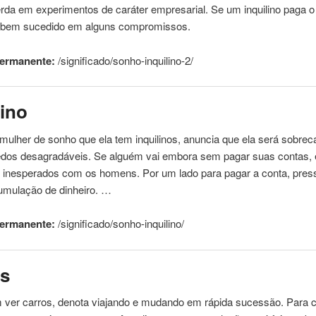
perda em experimentos de caráter empresarial. Se um
inquilino
paga o 
 bem sucedido em alguns compromissos.
permanente:
/significado/sonho-
inquilino
-2/
lino
ulher de sonho que ela tem inquilinos, anuncia que ela será sobre
dos desagradáveis. Se alguém vai embora sem pagar suas contas, el
 inesperados com os homens. Por um lado para pagar a conta, pres
cumulação de dinheiro. …
permanente:
/significado/sonho-
inquilino
/
os
 ver carros, denota viajando e
mudando
em rápida sucessão. Para 