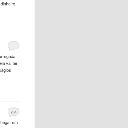
dinheiro,
carregada
a vai ter
ságios
254
chegar em