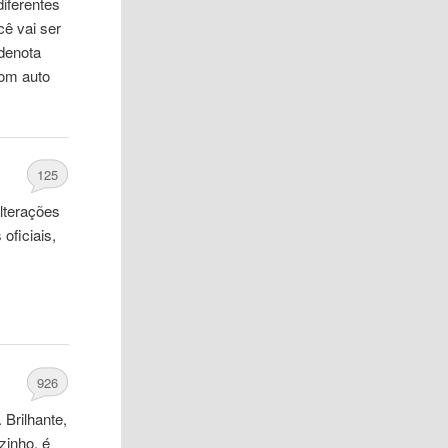
iferentes
cê vai ser
 denota
com auto
125
alterações
oficiais,
926
Brilhante,
zinho, é