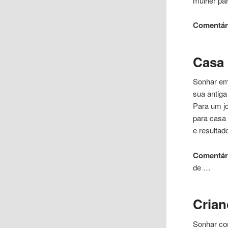
mulher pa
Comentári
Casa
Sonhar em 
sua antig
Para um jo
para casa 
e resultad
Comentári
de …
Crian
Sonhar co