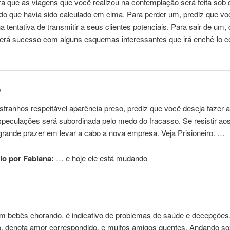
 que as viagens que você realizou na contemplação será feita sob d
do que havia sido calculado em cima. Para perder um, prediz que vo
na tentativa de transmitir a seus clientes potenciais. Para sair de um,
terá sucesso com alguns esquemas interessantes que irá enchê-lo 
o
stranhos respeitável aparência preso, prediz que você deseja fazer 
peculações será subordinada pelo medo do fracasso. Se resistir aos 
grande prazer em levar a cabo a nova empresa. Veja Prisioneiro. …
o por Fabiana:
… e hoje ele está
mudando
m bebês chorando, é indicativo de problemas de saúde e decepções. 
o, denota amor correspondido, e muitos amigos quentes. Andando so