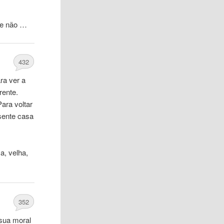
ue não …
432
ra ver a
rente.
ara voltar
esente casa
a, velha,
352
sua moral