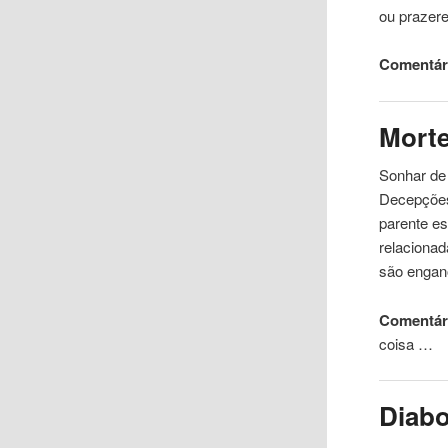
ou prazere
Comentári
Mort
Sonhar de 
Decepções
parente es
relacionad
são engan
Comentári
coisa …
Diab