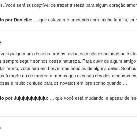
s. Você será susceptível de trazer tristeza para algum coração amo
o por Danielle:
… que estava me
mudando
com minha família, ten
e
ver qualquer um de seus mortos, avisa da vinda dissolução ou triste
 sempre seguir sonhos dessa natureza. Para ouvir de algum amigo
tar morto, você terá em breve más notícias de alguns deles. Sonhos
as à morte ou de morrer, a menos que eles são devidos a causas espi
osas e muito confuso para os novatos em lore sonho quando …
o por Jujujujujujujuju:
… que você está
mudando
, e apesar de is
o