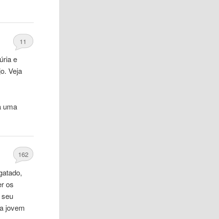
11
úria e
jo. Veja
a uma
162
gatado,
er os
o seu
ma jovem