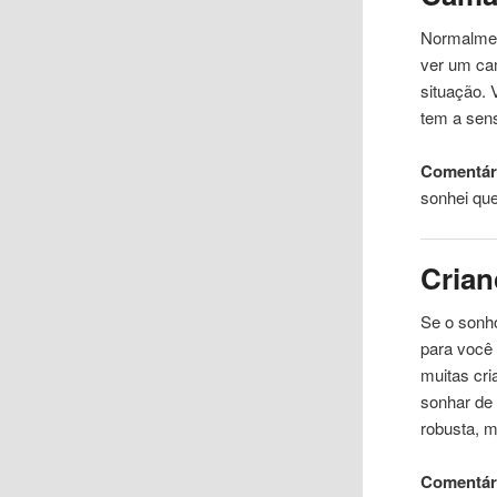
Normalmen
ver um ca
situação. 
tem a sen
Comentári
sonhei qu
Crian
Se o sonho
para você 
muitas cr
sonhar de 
robusta, m
Comentári