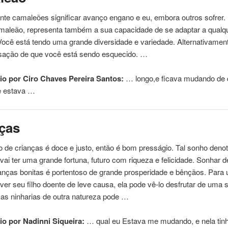
te camaleões significar avanço engano e eu, embora outros sofrer.
maleão, representa também a sua capacidade de se adaptar a qualq
Você está tendo uma grande diversidade e variedade. Alternativamen
sação de que você está sendo esquecido. …
o por Ciro Chaves Pereira Santos:
… longo,e ficava
mudando
de 
e estava …
ças
 de crianças é doce e justo, então é bom presságio. Tal sonho deno
vai ter uma grande fortuna, futuro com riqueza e felicidade. Sonhar d
ianças bonitas é portentoso de grande prosperidade e bênçãos. Par
ver seu filho doente de leve causa, ela pode vê-lo desfrutar de uma
as ninharias de outra natureza pode …
o por Nadinni Siqueira:
… qual eu Estava me
mudando
, e nela tin