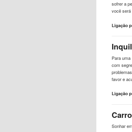
sofrer a 
você será
Ligação 
Inqui
Para uma m
com segre
problemas
favor e a
Ligação 
Carr
Sonhar em