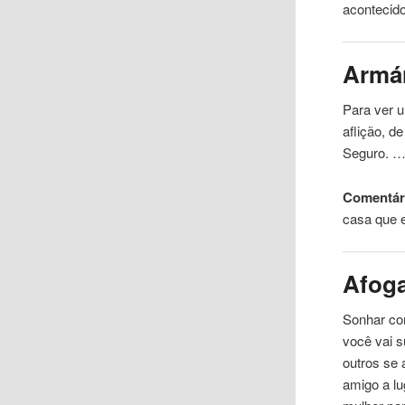
aconteci
Armá
Para ver u
aflição, d
Seguro. 
Comentári
casa que 
Afog
Sonhar com
você vai s
outros se 
amigo a lu