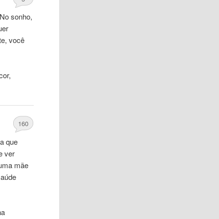
 No sonho,
uer
te, você
cor,
160
ta que
e ver
a uma mãe
 saúde
ha