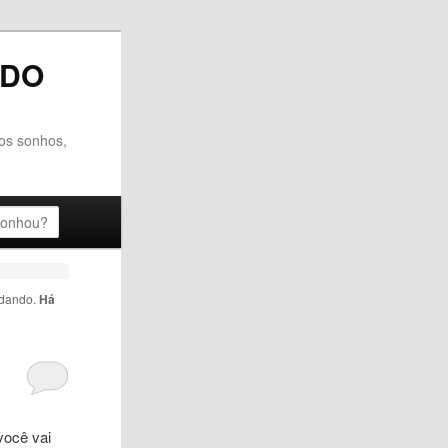
NDO
dos sonhos,
udando
.
Há
 você vai