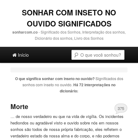
SONHAR COM INSETO NO
OUVIDO SIGNIFICADOS
sonharcom.co
- Significado dos Sonhos, Interpretação dos sonhos,
Dicionário dos sonhos, Livro dos Sonhos
Main menu
Pesquisa
Ir para o conteúdo principal
Ir para o conteúdo secundário
Início
O que significa sonhar com
inseto no ouvido
?
Significados dos
sonhos com
inseto no ouvido
.
Há 72 interpretações no
dicionário:
Morte
375
… de nosso verdadeiro eu que na vida de vigília. Os incidentes
hediondos ou agradável visto e
ouvido
sobre nós em nossos
sonhos são todos de nossa própria fabricação, eles refletem o
verdadeiro estado da nossa alma e do corpo, e não podemos