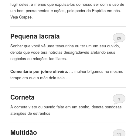
fugir deles, a menos que expulsá-los do nosso ser com o uso de
um bom pensamentos e ações, pelo poder do Espírito em nós.
Veja Corpse.
Pequena lacraia
29
Sonhar que você vê uma tesourinha ou ter um em seu
ouvido
,
denota que você terá notícias desagradáveis ​​afetando seus
negócios ou relações familiares.
Comentário por johne oliveira:
… mulher brigamos
no
mesmo
tempo em que a mãe dela saia …
Corneta
1
A corneta visto ou
ouvido
falar em um sonho, denota bondosas
atenções de estranhos.
Multidão
11