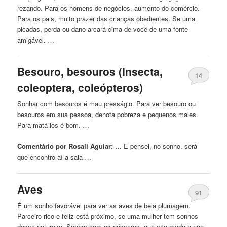
rezando. Para os homens de negócios, aumento do comércio.
Para os pais, muito prazer das crianças obedientes. Se uma
picadas, perda ou dano arcará cima de você de uma fonte
amigável. …
Besouro, besouros (Insecta,
14
coleoptera, coleópteros)
Sonhar com besouros é mau presságio. Para ver besouro ou
besouros em sua pessoa, denota pobreza e pequenos males.
Para matá-los é bom. …
Comentário por Rosali Aguiar:
… E pensei,
no
sonho, será
que encontro aí a saia …
Aves
91
É um sonho favorável para ver as aves de bela plumagem.
Parceiro rico e feliz está próximo, se uma mulher tem sonhos
dessa natureza. Sonhar com os pássaros, que são muda e não