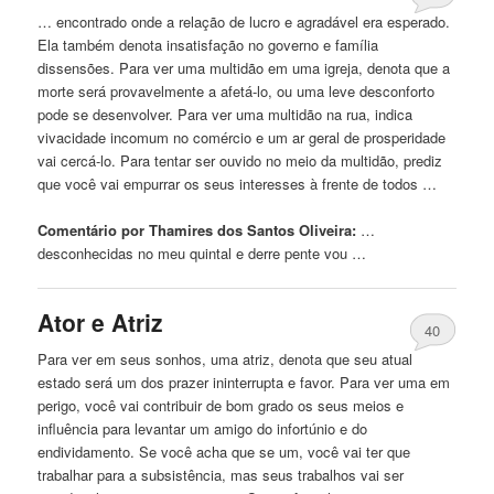
… encontrado onde a relação de lucro e agradável era esperado.
Ela também denota insatisfação
no
governo e família
dissensões. Para ver uma multidão em uma igreja, denota que a
morte será provavelmente a afetá-lo, ou uma leve desconforto
pode se desenvolver. Para ver uma multidão na rua, indica
vivacidade incomum
no
comércio e um ar geral de prosperidade
vai cercá-lo. Para tentar ser
ouvido
no
meio da multidão, prediz
que você vai empurrar os seus interesses à frente de todos …
Comentário por Thamires dos Santos Oliveira:
…
desconhecidas
no
meu quintal e derre pente vou …
Ator e Atriz
40
Para ver em seus sonhos, uma atriz, denota que seu atual
estado será um dos prazer ininterrupta e favor. Para ver uma em
perigo, você vai contribuir de bom grado os seus meios e
influência para levantar um amigo do infortúnio e do
endividamento. Se você acha que se um, você vai ter que
trabalhar para a subsistência, mas seus trabalhos vai ser