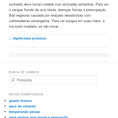
sonhador deve tomar cuidado com amizades estranhas. Para ver
o sangue fluindo de uma ferida, doenças físicas e preocupação.
Bad negócios causada por relações desastrosas com
colheitadeiras estrangeiros. Para ver sangue em suas mãos, a
má sorte imediata, se não tomar …
Post navigation
←
Significados próximos
BUSCA DE SONHOS
Search
NOVOS SIGNIFICADOS
quarto branco
saco de cimento
temperando peixes
uma pessoa viva morre e ressuscita