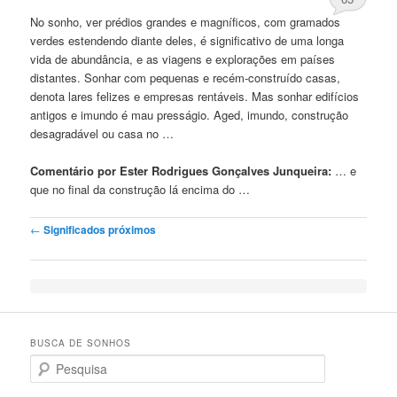
No
sonho, ver prédios grandes e magníficos, com gramados
verdes estendendo diante deles, é significativo de uma longa
vida de abundância, e as viagens e explorações em países
distantes. Sonhar com pequenas e recém-construído casas,
denota lares felizes e empresas rentáveis. Mas sonhar edifícios
antigos e imundo é mau presságio. Aged, imundo, construção
desagradável ou casa
no
…
Comentário por Ester Rodrigues Gonçalves Junqueira:
… e
que
no
final da construção lá encima do …
Post navigation
←
Significados próximos
BUSCA DE SONHOS
Search