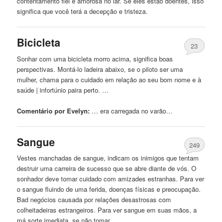
contentamento fiel e amorosa
no
lar. Se eles estão doentes, isso
significa que você terá a decepção e tristeza.
Bicicleta
23
Sonhar com uma bicicleta morro acima, significa boas
perspectivas. Montá-lo ladeira abaixo, se o piloto ser uma
mulher, chama para o cuidado em relação ao seu bom nome e à
saúde | infortúnio paira perto. …
Comentário por Evelyn:
… era carregada
no
varão…
Sangue
249
Vestes manchadas de sangue, indicam os inimigos que tentam
destruir uma carreira de sucesso que se abre diante de vós. O
sonhador deve tomar cuidado com amizades estranhas. Para ver
o sangue fluindo de uma ferida, doenças físicas e preocupação.
Bad negócios causada por relações desastrosas com
colheitadeiras estrangeiros. Para ver sangue em suas mãos, a
má sorte imediata, se não tomar …