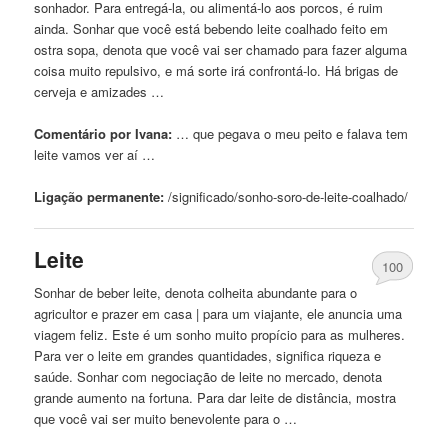
sonhador. Para entregá-la, ou alimentá-lo aos porcos, é ruim
ainda. Sonhar que você está bebendo
leite
coalhado feito em
ostra sopa, denota que você vai ser chamado para fazer alguma
coisa muito repulsivo, e má sorte irá confrontá-lo. Há brigas de
cerveja e amizades …
Comentário por Ivana:
… que pegava o meu
peito
e falava tem
leite
vamos ver aí …
Ligação permanente:
/significado/sonho-soro-de-
leite
-coalhado/
Leite
100
Sonhar de beber
leite
, denota colheita abundante para o
agricultor e prazer em casa | para um viajante, ele anuncia uma
viagem feliz. Este é um sonho muito propício para as mulheres.
Para ver o
leite
em grandes quantidades, significa riqueza e
saúde. Sonhar com negociação de
leite
no
mercado, denota
grande aumento na fortuna. Para dar
leite
de distância, mostra
que você vai ser muito benevolente para o …