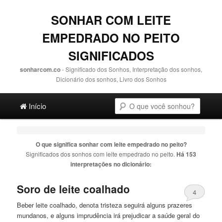
SONHAR COM LEITE
EMPEDRADO NO PEITO
SIGNIFICADOS
sonharcom.co
- Significado dos Sonhos, Interpretação dos sonhos,
Dicionário dos sonhos, Livro dos Sonhos
Main menu
Pesquisa
Ir para o conteúdo principal
Ir para o conteúdo secundário
Início
O que significa sonhar com
leite empedrado no peito
?
Significados dos sonhos com
leite empedrado no peito
.
Há 153
interpretações no dicionário:
Soro de
leite
coalhado
4
Beber
leite
coalhado, denota tristeza seguirá alguns prazeres
mundanos, e alguns imprudência irá prejudicar a saúde geral do