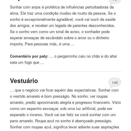
Sonhar com anjos é profética de influências perturbadoras da
alma. Ele traz uma condição mudou de muito da pessoa. Se o
sonho é excepcionalmente agradável, você vai ouvir da saúde
dos amigos, e receber um legado de parentes desconhecidos.
Se o sonho vem como um sinal de aviso, o sonhador pode
esperar ameaças de escândalo sobre o amor ou o dinheiro
importa. Para pessoas más, é uma …
Comentário por paty:
… o pergaminho caiu
no
chão e do altar
saia um fogo que …
Vestuário
146
… que o negócio vai ficar aquém das expectativas. Sonhar com
o vestido amarelo é bom presságio.
No
sonho, ver roupas
amarelo, prediz aproximando alegria e progresso financeiro. Visto
como um espectro esvoaçar, sob uma luz artificial, pode ser
esperado o inverso. Você vai ser feliz se você sonhar com um
pano amarelo. Roupa azul
no
sonho é abençoado presságio.
Sonhar com roupas azul, significa levar adiante suas aspirações