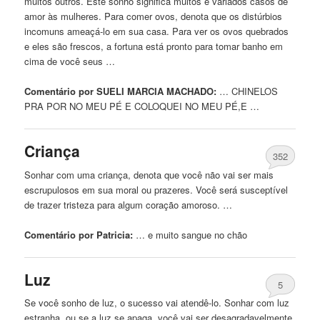
muitos outros. Este sonho significa muitos e variados casos de
amor às mulheres. Para comer ovos, denota que os distúrbios
incomuns ameaçá-lo em sua casa. Para ver os ovos quebrados
e eles são frescos, a fortuna está pronto para tomar banho em
cima de você seus …
Comentário por SUELI MARCIA MACHADO:
… CHINELOS
PRA POR
NO
MEU PÉ E COLOQUEI
NO
MEU PÉ,E …
Criança
352
Sonhar com uma criança, denota que você não vai ser mais
escrupulosos em sua moral ou prazeres. Você será susceptível
de trazer tristeza para algum coração amoroso. …
Comentário por Patricia:
… e muito sangue
no
chão
Luz
5
Se você sonho de luz, o sucesso vai atendê-lo. Sonhar com luz
estranha, ou se a luz se apaga, você vai ser desagradavelmente