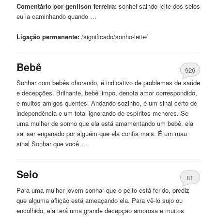
Comentário por genilson ferreira:
sonhei saindo
leite
dos seios
eu ia caminhando quando …
Ligação permanente:
/significado/sonho-
leite
/
Bebê
926
Sonhar com bebês chorando, é indicativo de problemas de saúde
e decepções. Brilhante, bebê limpo, denota amor correspondido,
e muitos amigos quentes. Andando sozinho, é um sinal certo de
independência e um total ignorando de espíritos menores. Se
uma mulher de sonho que ela está amamentando um bebê, ela
vai ser enganado por alguém que ela confia mais. É um mau
sinal Sonhar que você …
Seio
81
Para uma mulher jovem sonhar que o
peito
está ferido, prediz
que alguma aflição está ameaçando ela. Para vê-lo sujo ou
encolhido, ela terá uma grande decepção amorosa e muitos