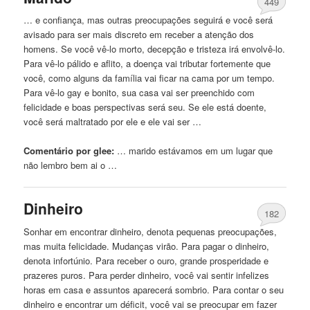
449
… e confiança, mas outras preocupações seguirá e você será
avisado para ser mais discreto
em
receber a atenção dos
homens. Se você vê-lo morto, decepção e tristeza irá envolvê-lo.
Para vê-lo pálido e aflito, a doença vai tributar fortemente que
você, como alguns da família vai ficar na cama por um tempo.
Para vê-lo gay e bonito, sua casa vai ser preenchido com
felicidade e boas perspectivas será seu. Se ele está doente,
você será maltratado por ele e ele vai ser …
Comentário por glee:
… marido estávamos
em
um lugar que
não lembro bem ai o …
Dinheiro
182
Sonhar
em
encontrar dinheiro, denota pequenas preocupações,
mas muita felicidade. Mudanças virão. Para pagar o dinheiro,
denota infortúnio. Para receber o ouro, grande prosperidade e
prazeres puros. Para perder dinheiro, você vai sentir infelizes
horas
em
casa e assuntos aparecerá sombrio. Para contar o seu
dinheiro e encontrar um déficit, você vai se preocupar
em
fazer