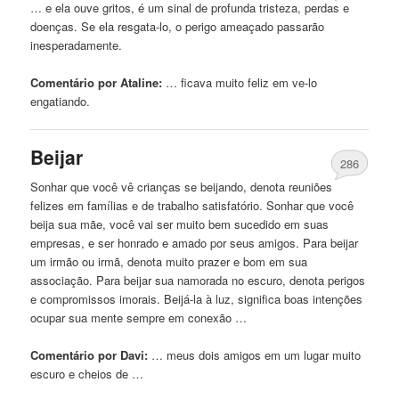
… e ela ouve gritos, é um sinal de profunda tristeza, perdas e
doenças. Se ela resgata-lo, o
perigo
ameaçado passarão
inesperadamente.
Comentário por Ataline:
… ficava muito feliz
em
ve-lo
engatiando.
Beijar
286
Sonhar que você vê crianças se beijando, denota reuniões
felizes
em
famílias e de trabalho satisfatório. Sonhar que você
beija sua mãe, você vai ser muito bem sucedido
em
suas
empresas, e ser honrado e amado por seus amigos. Para beijar
um irmão ou irmã, denota muito prazer e bom
em
sua
associação. Para beijar sua namorada no escuro, denota perigos
e compromissos imorais. Beijá-la à luz, significa boas intenções
ocupar sua mente sempre
em
conexão …
Comentário por Davi:
… meus dois amigos
em
um lugar muito
escuro e cheios de …