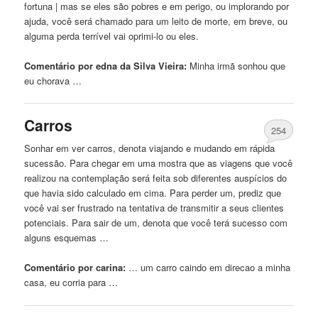
fortuna | mas se eles são pobres e
em
perigo
, ou implorando por
ajuda, você será chamado para um leito de morte,
em
breve, ou
alguma perda terrível vai oprimi-lo ou eles.
Comentário por edna da Silva Vieira:
Minha
irmã sonhou que
eu chorava …
Carros
254
Sonhar
em
ver carros, denota viajando e mudando
em
rápida
sucessão. Para chegar
em
uma mostra que as viagens que você
realizou na contemplação será feita sob diferentes auspícios do
que havia sido calculado
em
cima. Para perder um, prediz que
você vai ser frustrado na tentativa de transmitir a seus clientes
potenciais. Para sair de um, denota que você terá sucesso com
alguns esquemas …
Comentário por carina:
… um carro caindo
em
direcao a
minha
casa, eu corria para …