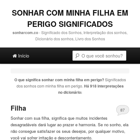
SONHAR COM MINHA FILHA EM
PERIGO SIGNIFICADOS
sonharcom.co
- Significado dos Sonhos, Interpretação dos sonhos,
Dicionário dos sonhos, Livro dos Sonhos
Main menu
Pesquisa
Ir para o conteúdo principal
Ir para o conteúdo secundário
Início
O que significa sonhar com
minha filha em perigo
?
Significados
dos sonhos com
minha filha em perigo
.
Há 918 interpretações
no dicionário:
Filha
87
Sonhar com sua
filha
, significa que muitos incidentes
desagradáveis ​​dará lugar ao prazer e harmonia. Se no sonho, ela
não consegue satisfazer os seus desejos, por qualquer motivo,
você vai sofrer irritação e descontentamento.