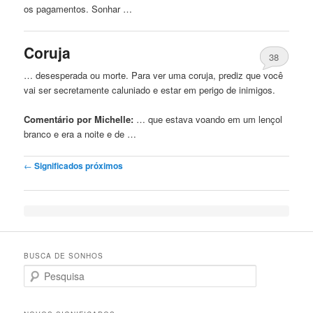
os pagamentos. Sonhar …
Coruja
38
… desesperada ou morte. Para ver uma coruja, prediz que você
vai ser secretamente caluniado e estar
em
perigo
de inimigos.
Comentário por Michelle:
… que estava voando
em
um lençol
branco e era a noite e de …
Post navigation
←
Significados próximos
BUSCA DE SONHOS
Search