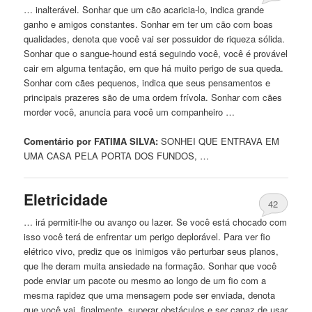
… inalterável. Sonhar que um cão acaricia-lo, indica grande
ganho e amigos constantes. Sonhar
em
ter um cão com boas
qualidades, denota que você vai ser possuidor de riqueza sólida.
Sonhar que o sangue-hound está seguindo você, você é provável
cair
em
alguma tentação,
em
que há muito
perigo
de sua queda.
Sonhar com cães pequenos, indica que seus pensamentos e
principais prazeres são de uma ordem frívola. Sonhar com cães
morder você, anuncia para você um companheiro …
Comentário por FATIMA SILVA:
SONHEI QUE ENTRAVA
EM
UMA CASA PELA PORTA DOS FUNDOS, …
Eletricidade
42
… irá permitir-lhe ou avanço ou lazer. Se você está chocado com
isso você terá de enfrentar um
perigo
deplorável. Para ver fio
elétrico vivo, prediz que os inimigos vão perturbar seus planos,
que lhe deram muita ansiedade na formação. Sonhar que você
pode enviar um pacote ou mesmo ao longo de um fio com a
mesma rapidez que uma mensagem pode ser enviada, denota
que você vai, finalmente, superar obstáculos e ser capaz de usar