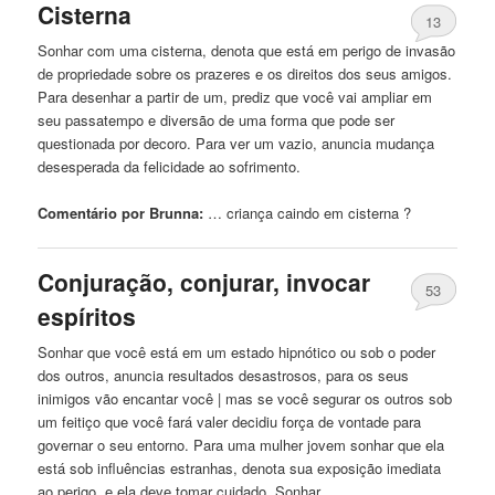
Cisterna
13
Sonhar com uma cisterna, denota que está
em
perigo
de invasão
de propriedade sobre os prazeres e os direitos dos seus amigos.
Para desenhar a partir de um, prediz que você vai ampliar
em
seu passatempo e diversão de uma forma que pode ser
questionada por decoro. Para ver um vazio, anuncia mudança
desesperada da felicidade ao sofrimento.
Comentário por Brunna:
… criança caindo
em
cisterna ?
Conjuração, conjurar, invocar
53
espíritos
Sonhar que você está
em
um estado hipnótico ou sob o poder
dos outros, anuncia resultados desastrosos, para os seus
inimigos vão encantar você | mas se você segurar os outros sob
um feitiço que você fará valer decidiu força de vontade para
governar o seu entorno. Para uma mulher jovem sonhar que ela
está sob influências estranhas, denota sua exposição imediata
ao
perigo
, e ela deve tomar cuidado. Sonhar …