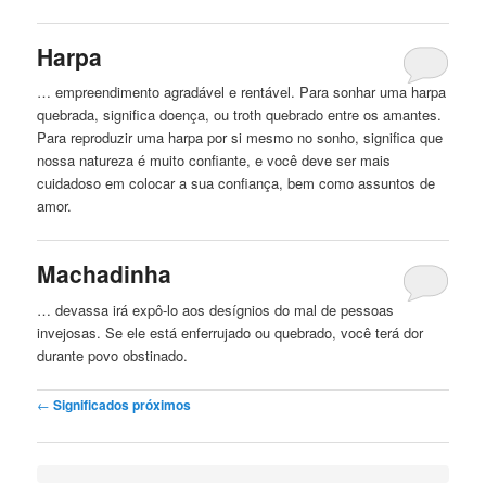
Harpa
… empreendimento agradável e rentável. Para sonhar uma harpa
quebrada, significa doença, ou troth
quebrado
entre os amantes.
Para reproduzir uma harpa por si mesmo no sonho, significa que
nossa natureza é muito confiante, e você deve ser mais
cuidadoso em colocar a sua confiança, bem como assuntos de
amor.
Machadinha
… devassa irá expô-lo aos desígnios do mal de pessoas
invejosas. Se ele está enferrujado ou
quebrado
, você terá dor
durante povo obstinado.
Post navigation
←
Significados próximos