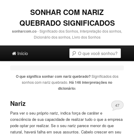
SONHAR COM NARIZ
QUEBRADO SIGNIFICADOS
sonharcom.co
- Significado dos Sonhos, Interpretação dos sonhos,
Dicionário dos sonhos, Livro dos Sonhos
Main menu
Pesquisa
Ir para o conteúdo principal
Ir para o conteúdo secundário
Início
O que significa sonhar com
nariz quebrado
?
Significados dos
sonhos com
nariz quebrado
.
Há 146 interpretações no
dicionário:
Nariz
47
Para ver o seu próprio
nariz
, indica força de caráter e
consciência de sua capacidade de realizar tudo o que a empresa
pode optar por realizar. Se o seu
nariz
parece menor do que
natural, haverá falha em seus assuntos. Cabelo crescer em seu