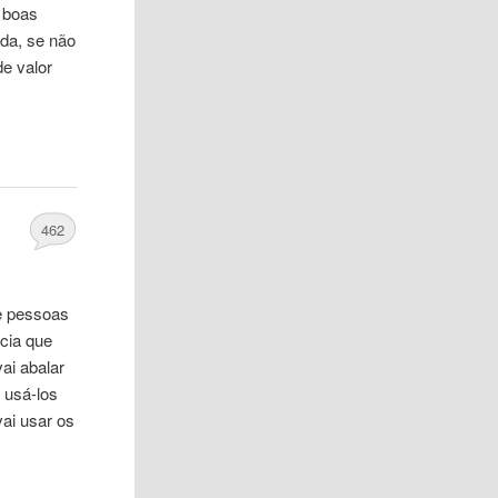
e boas
da, se não
de
valor
462
e
pessoas
cia que
ai abalar
a usá-los
ai usar os