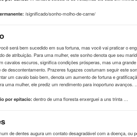
permanente:
/significado/sonho-molho-
de
-
carne
/
lo
você será bem sucedido em sua fortuna, mas você vai praticar o eng
ado
de
atribuição. Para uma mulher, este sonho denota que seu marido 
m cavalos escuros, significa condições prósperas, mas uma grande
e
de
descontentamento. Prazeres fugazes costumam seguir este son
ntar um cavalo baio bem, denota um aumento
de
fortuna e gratifica
ara uma mulher, ele prediz um rendimento para inoportuno avanços.
o por epitacio:
dentro
de
uma floresta enxerguei a uns trinta …
es
omum
de
dentes augura um contato desagradável com a doença, ou 