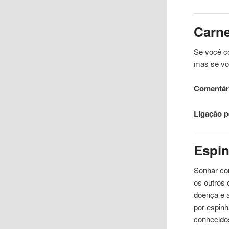
Carn
Se você 
mas se vo
Comentári
Ligação 
Espi
Sonhar c
os outros 
doença e 
por espinh
conhecido