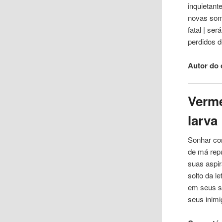
inquietant
novas som
fatal | se
perdidos 
Autor do 
Verme
larva
Sonhar com
de
má repu
suas aspir
solto
da
le
em seus 
seus inim