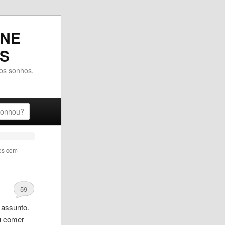
RNE
OS
dos sonhos,
os com
59
 assunto.
ou comer