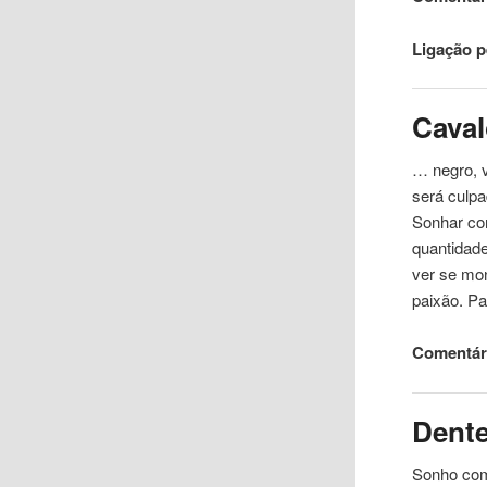
Ligação 
Cava
… negro, 
será culp
Sonhar co
quantidad
ver se mo
paixão. P
Comentári
Dent
Sonho c