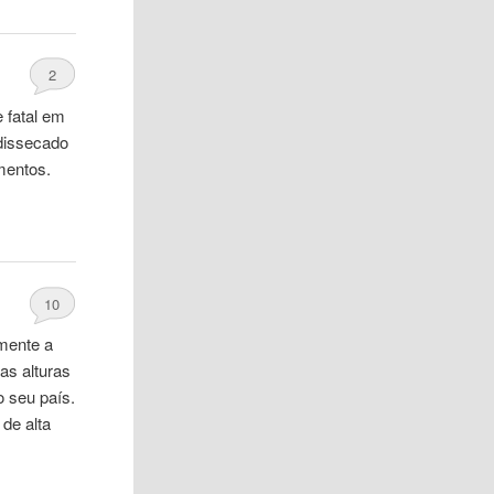
2
 fatal em
dissecado
mentos.
…
10
zmente a
as alturas
o seu país.
s
de
alta