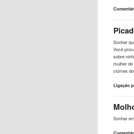
Comentári
Pica
Sonhar qu
Você prov
sobre nin
mulher
de
ciúmes do 
Ligação 
Molh
Sonhar em
Comentári