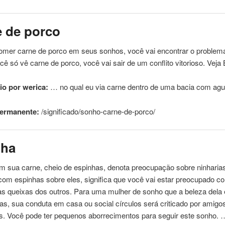
e
de
porco
comer
carne
de
porco em seus sonhos, você vai encontrar o problema
cê só vê
carne
de
porco, você vai sair
de
um conflito vitorioso. Veja
o por werica:
… no qual eu via
carne
dentro
de
uma bacia com ag
permanente:
/significado/sonho-
carne
-
de
-porco/
nha
om sua
carne
, cheio
de
espinhas, denota preocupação sobre ninharias
com espinhas sobre eles, significa que você vai estar preocupado c
as queixas dos outros. Para uma mulher
de
sonho que a beleza dela
as, sua conduta em casa ou social círculos será criticado por amigo
s. Você pode ter pequenos aborrecimentos para seguir este sonho. 