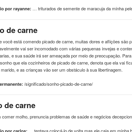
o por rayanne:
… triturados
de
semente
de
maracuja
da
minha pel
do
de
carne
e você está comendo picado
de
carne
, muitas dores e aflições são p
avelmente vai ser incomodado com várias pequenas invejas e cont
harias, e sua saúde irá ser ameaçada por meio
de
preocupação. Par
sonho que ela cozinheiros
de
picado
de
carne
, denota que ela vai fi
marido, e as crianças vão ser um obstáculo à sua libertinagem.
permanente:
/significado/sonho-picado-
de
-
carne
/
o
de
carne
 comer molho, prenuncia problemas
de
saúde e negócios decepcion
o por carlos:
… tentava colocá-lo
de
volta,mas ele caia em minha