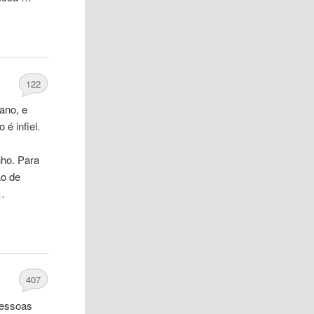
122
ano, e
é infiel.
ho. Para
ção
de
 …
407
pessoas