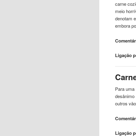
carne
cozi
meio horrí
denotam es
embora p
Comentári
Ligação 
Carn
Para uma
desânimo 
outros vão
Comentári
Ligação 