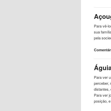
Açou
Para vê-l
sua famíl
pela soci
Comentári
Águia
Para ver 
perceber, 
distantes,
Para ver 
posição, 