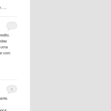
e. …
redito.
endas
a uma
car com
1
ante.
boca
…