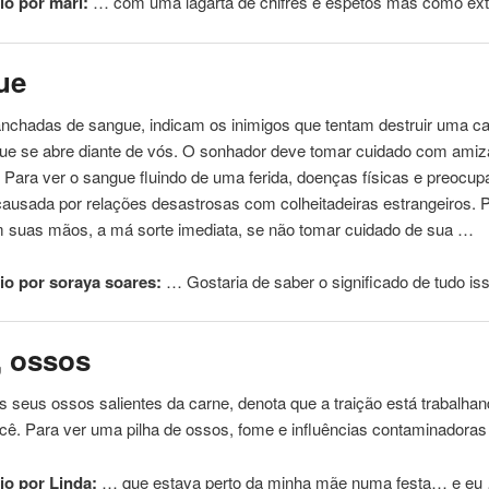
o por marl:
… com uma lagarta
de
chifres e espetos mas como e
ue
anchadas
de
sangue, indicam os inimigos que tentam destruir uma ca
ue se abre diante
de
vós. O sonhador deve tomar cuidado com ami
 Para ver o sangue fluindo
de
uma ferida, doenças físicas e preocu
ausada por relações desastrosas com colheitadeiras estrangeiros. 
 suas mãos, a má sorte imediata, se não tomar cuidado
de
sua …
o por soraya soares:
… Gostaria
de
saber o significado
de
tudo i
, ossos
os seus ossos salientes
da
carne
, denota que a traição está trabalha
cê. Para ver uma pilha
de
ossos, fome e influências contaminadoras 
o por Linda:
… que estava perto
da
minha mãe numa festa… e eu