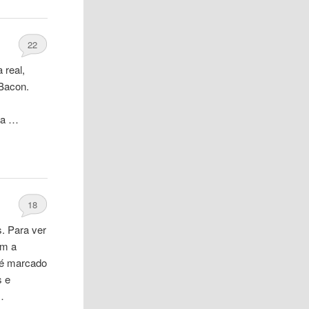
22
 real,
 Bacon.
ua …
18
. Para ver
om a
 é marcado
s e
…