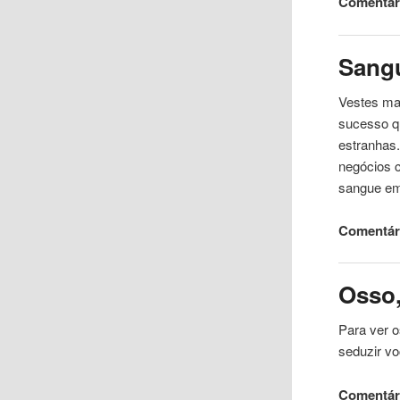
Comentári
Sang
Vestes m
sucesso q
estranhas.
negócios c
sangue em
Comentári
Osso
Para ver 
seduzir vo
Comentári