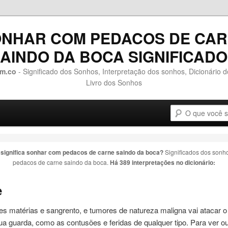
NHAR COM PEDACOS DE CA
AINDO DA BOCA SIGNIFICAD
m.co
- Significado dos Sonhos, Interpretação dos sonhos, Dicionário 
Livro dos Sonhos
Pesquisa
o conteúdo principal
 o conteúdo secundário
 significa sonhar com
pedacos de carne saindo da boca
?
Significados dos sonh
pedacos de carne saindo da boca
.
Há 389 interpretações no dicionário:
e
es matérias e sangrento, e tumores
de
natureza maligna vai atacar o
ua guarda, como as contusões e feridas
de
qualquer tipo. Para ver 