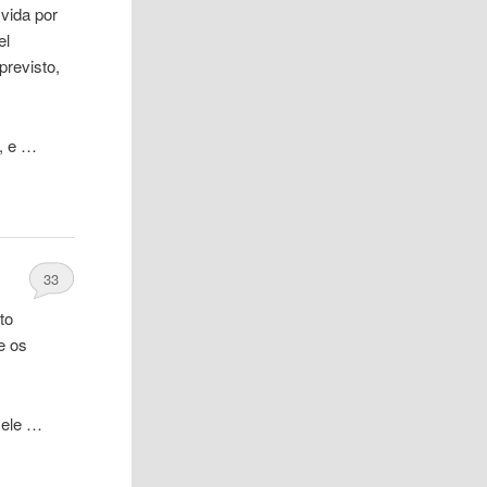
vida por
el
previsto,
, e …
33
to
e os
 ele …