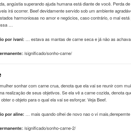
da, angústia superando ajuda humana está diante
de
você. Perda
de
veis irá ocorrer. Beef devidamente servido sob um ambiente agradáv
tados harmoniosas no amor e negócios, caso contrário, o mal está 
ossa …
o por ivani:
… estava as mantas
de
carne
seca e já não as achava
permanente:
/significado/sonho-
carne
/
e
 mulher sonhar com
carne
crua, denota que ela vai se reunir com mui
na realização
de
seus objetivos. Se ela vê a
carne
cozida, denota qu
 obter o objeto para o qual ela vai se esforçar. Veja Beef.
o por aline:
… mais quando olhei
de
novo nao o vi mais,derepemte
permanente:
/significado/sonho-
carne
-2/