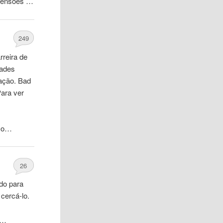
xtensoes …
249
rreira
de
zades
pação. Bad
Para ver
sso…
26
ndo para
cercá-lo.
 …