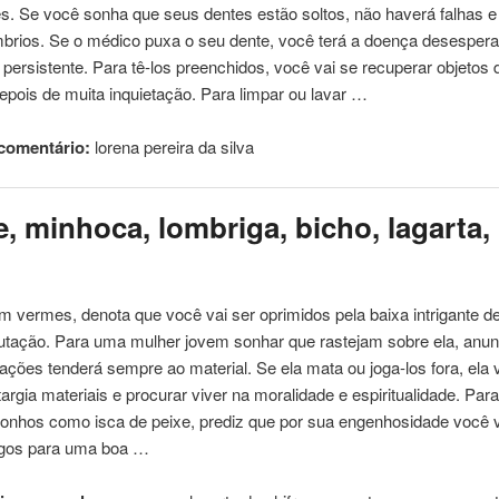
es. Se você sonha que seus dentes estão soltos, não haverá falhas 
brios. Se o médico puxa o seu dente, você terá a doença desespera
rá persistente. Para tê-los preenchidos, você vai se recuperar objetos
depois
de
muita inquietação. Para limpar ou lavar …
comentário:
lorena pereira
da
silva
, minhoca, lombriga, bicho, lagarta,
 vermes, denota que você vai ser oprimidos pela baixa intrigante
d
tação. Para uma mulher jovem sonhar que rastejam sobre ela, anun
ações tenderá sempre ao material. Se ela mata ou joga-los fora, ela v
targia materiais e procurar viver na moralidade e espiritualidade. Par
sonhos como isca
de
peixe, prediz que por sua engenhosidade você v
igos para uma boa …