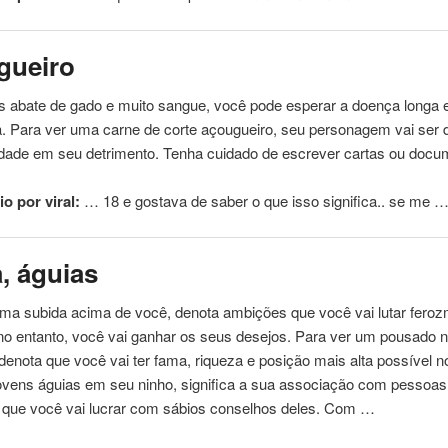
gueiro
os abate
de
gado e muito sangue, você pode esperar a doença longa e
ia. Para ver uma
carne
de
corte açougueiro, seu personagem vai ser 
edade em seu detrimento. Tenha cuidado
de
escrever cartas ou docu
o por viral:
… 18 e gostava
de
saber o que isso significa.. se me 
, águias
uma subida acima
de
você, denota ambições que você vai lutar fero
no entanto, você vai ganhar os seus desejos. Para ver um pousado n
 denota que você vai ter fama, riqueza e posição mais alta possível n
jovens águias em seu ninho, significa a sua associação com pessoa
e que você vai lucrar com sábios conselhos deles. Com …