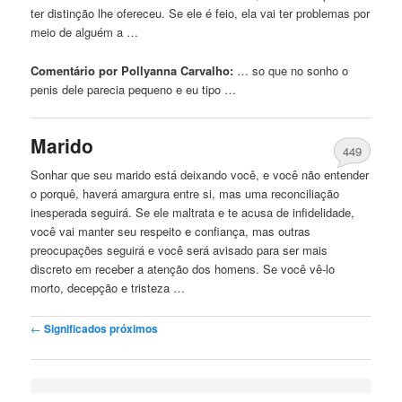
ter distinção lhe ofereceu. Se ele é feio, ela vai ter problemas por
meio de alguém a …
Comentário por Pollyanna Carvalho:
… so que no sonho o
penis
dele parecia pequeno e eu tipo …
Marido
449
Sonhar que seu marido está deixando você, e você não entender
o porquê, haverá amargura entre si, mas uma reconciliação
inesperada seguirá. Se ele maltrata e te acusa de infidelidade,
você vai manter seu respeito e confiança, mas outras
preocupações seguirá e você será avisado para ser mais
discreto em receber a atenção dos homens. Se você vê-lo
morto, decepção e tristeza …
Post navigation
←
Significados próximos