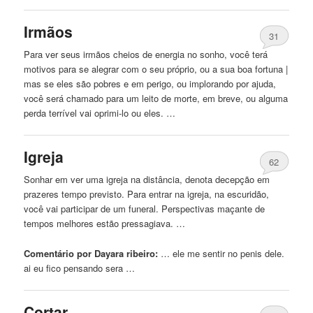
Irmãos
31
Para ver seus irmãos cheios de energia no sonho, você terá
motivos para se alegrar com o seu próprio, ou a sua boa fortuna |
mas se eles são pobres e em perigo, ou implorando por ajuda,
você será chamado para um leito de morte, em breve, ou alguma
perda terrível vai oprimi-lo ou eles. …
Igreja
62
Sonhar em ver uma igreja na distância, denota decepção em
prazeres tempo previsto. Para entrar na igreja, na escuridão,
você vai participar de um funeral. Perspectivas maçante de
tempos melhores estão pressagiava. …
Comentário por Dayara ribeiro:
… ele me sentir no
penis
dele.
ai eu fico pensando sera …
Cortar