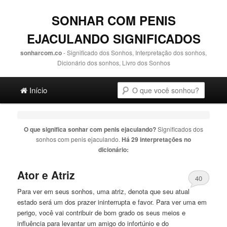
SONHAR COM PENIS
EJACULANDO SIGNIFICADOS
sonharcom.co
- Significado dos Sonhos, Interpretação dos sonhos,
Dicionário dos sonhos, Livro dos Sonhos
Main menu
Pesquisa
Ir para o conteúdo principal
Ir para o conteúdo secundário
Início
O que significa sonhar com
penis ejaculando
?
Significados dos
sonhos com
penis ejaculando
.
Há 29 interpretações no
dicionário:
Ator e Atriz
40
Para ver em seus sonhos, uma atriz, denota que seu atual
estado será um dos prazer ininterrupta e favor. Para ver uma em
perigo, você vai contribuir de bom grado os seus meios e
influência para levantar um amigo do infortúnio e do