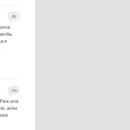
28
forma
amília,
ça e
s
153
. Para uma
io, avisa
será