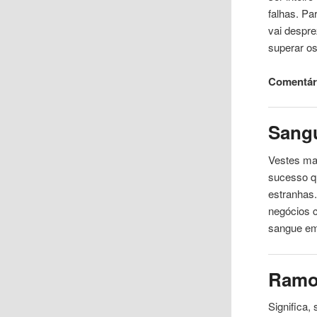
falhas. Pa
vai despre
superar o
Comentár
Sang
Vestes ma
sucesso q
estranhas.
negócios c
sangue em
Ram
Significa,