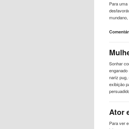
Para uma 
desfavorá
mundano, o
Comentári
Mulh
Sonhar com
enganado 
nariz pug,
exibição p
persuadid
Ator 
Para ver e