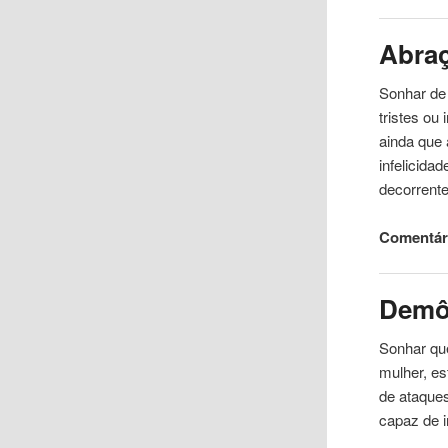
Abra
Sonhar de
tristes ou
ainda que 
infelicida
decorrent
Comentár
Demô
Sonhar qu
mulher, e
de ataques
capaz de i