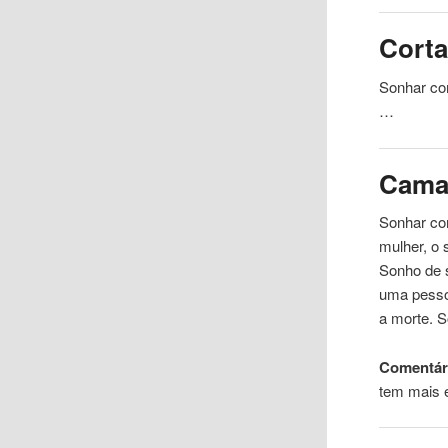
Corta
Sonhar com
…
Cam
Sonhar co
mulher, o
Sonho de s
uma pesso
a morte. 
Comentá
tem mais 