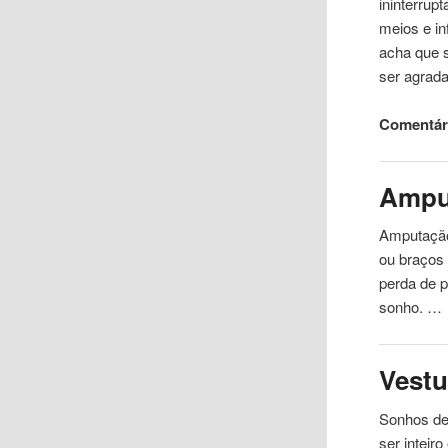
ininterrup
meios e in
acha que s
ser agrad
Comentár
Ampu
Amputação
ou braços
perda de p
sonho. …
Vestu
Sonhos de
ser inteir