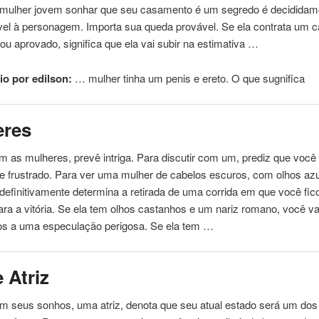
mulher jovem sonhar que seu casamento é um segredo é decididam
vel à personagem. Importa sua queda provável. Se ela contrata um
u aprovado, significa que ela vai subir na estimativa …
o por edilson:
… mulher tinha um
penis
e
ereto
. O que sugnifica
eres
 as mulheres, prevê intriga. Para discutir com um, prediz que você 
e frustrado. Para ver uma mulher de cabelos escuros, com olhos az
 definitivamente determina a retirada de uma corrida em que você fi
ara a vitória. Se ela tem olhos castanhos e um nariz romano, você va
os a uma especulação perigosa. Se ela tem …
e Atriz
m seus sonhos, uma atriz, denota que seu atual estado será um dos