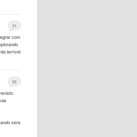
31
legrar com
mplorando
da terrível
62
evisto.
ivas
nsando sera