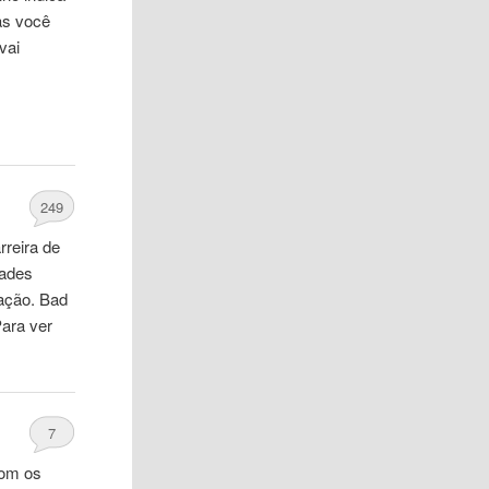
mas você
vai
249
rreira de
zades
pação. Bad
Para ver
7
com os