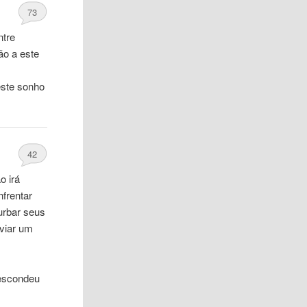
73
ntre
ão a este
este sonho
42
o irá
nfrentar
turbar seus
viar um
 escondeu