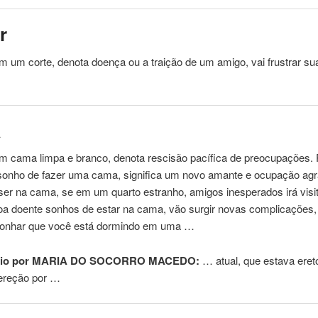
r
 um corte, denota doença ou a traição de um amigo, vai frustrar sua
a
m cama limpa e branco, denota rescisão pacífica de preocupações.
 sonho de fazer uma cama, significa um novo amante e ocupação agr
er na cama, se em um quarto estranho, amigos inesperados irá visit
a doente sonhos de estar na cama, vão surgir novas complicações, e
Sonhar que você está dormindo em uma …
rio por MARIA DO SOCORRO MACEDO:
… atual, que estava
eret
ereção por …