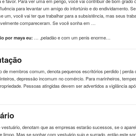
ta e favor. Para ver uma em perigo, você vai contribuir de bom grado
fluência para levantar um amigo do infortúnio e do endividamento. S
e um, você vai ter que trabalhar para a subsistência, mas seus traba
avelmente compareceram. Se você sonha em …
io por maya eu:
… ,peladão e com um
penis
enorme…
tação
 de membros comum, denota pequenos escritórios perdido | perda 
 inteiros, depressão incomum no comércio. Para marinheiros, tempe
ropriedade. Pessoas atingidas devem ser advertidos a vigilância ap
ário
 vestuário, denotam que as empresas estarão sucessos, se o apare
o e limpo. Mas se sonhar com vestuário sujo e surrado, então este so