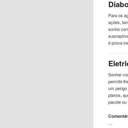
Diab
Para os ag
ações, ta
sonho com
susceptíve
é prova in
Eletr
Sonhar co
permitir-l
um perigo 
planos, q
pacote ou
Comentár
…