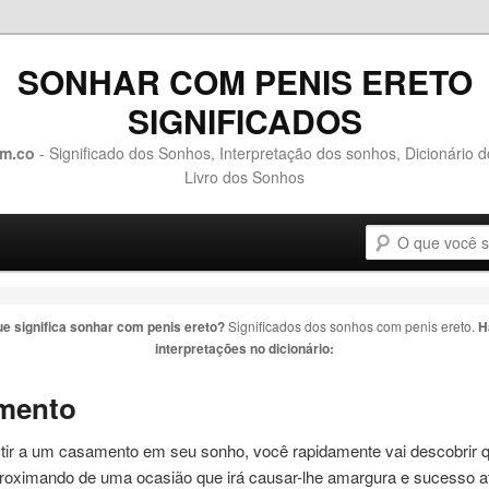
SONHAR COM PENIS ERETO
SIGNIFICADOS
m.co
- Significado dos Sonhos, Interpretação dos sonhos, Dicionário 
Livro dos Sonhos
Pesquisa
o conteúdo principal
 o conteúdo secundário
ue significa sonhar com
penis ereto
?
Significados dos sonhos com
penis ereto
.
H
interpretações no dicionário:
mento
stir a um casamento em seu sonho, você rapidamente vai descobrir 
proximando de uma ocasião que irá causar-lhe amargura e sucesso a