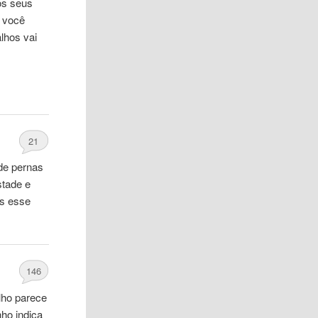
 os seus
e você
lhos vai
21
de pernas
stade e
ós esse
146
lho parece
nho indica