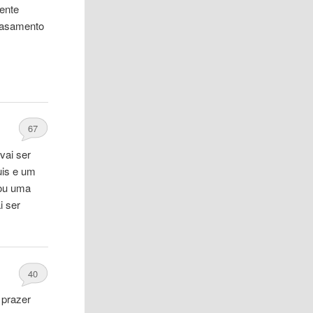
ente
 casamento
67
vai ser
uis e um
cou uma
i ser
40
 prazer