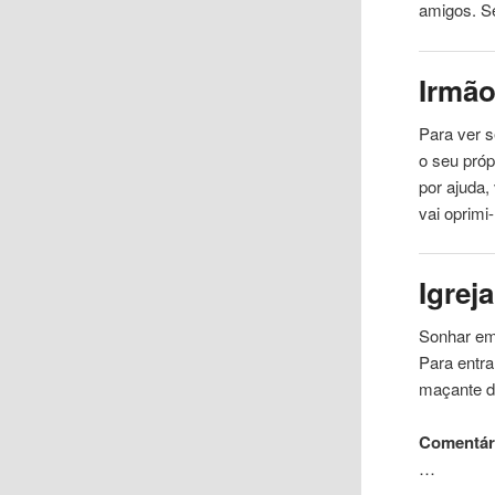
amigos. Se
Irmã
Para ver s
o seu próp
por ajuda,
vai oprimi
Igreja
Sonhar em
Para entra
maçante d
Comentári
…