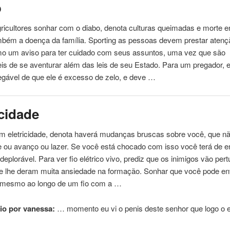
o
ricultores sonhar com o diabo, denota culturas queimadas e morte e
mbém a doença da família. Sporting as pessoas devem prestar atenç
o um aviso para ter cuidado com seus assuntos, uma vez que são
is de se aventurar além das leis de seu Estado. Para um pregador, 
egável de que ele é excesso de zelo, e deve …
icidade
m eletricidade, denota haverá mudanças bruscas sobre você, que nã
he ou avanço ou lazer. Se você está chocado com isso você terá de e
deplorável. Para ver fio elétrico vivo, prediz que os inimigos vão per
ue lhe deram muita ansiedade na formação. Sonhar que você pode en
 mesmo ao longo de um fio com a …
io por vanessa:
… momento eu vi o
penis
deste senhor que logo o