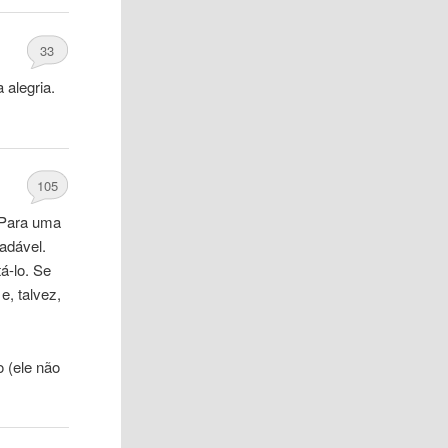
33
 alegria.
105
 Para uma
adável.
á-lo. Se
, talvez,
o
(ele não