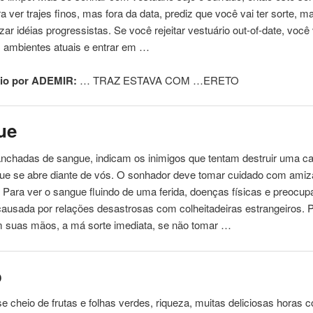
ra ver trajes finos, mas fora da data, prediz que você vai ter sorte, 
zar idéias progressistas. Se você rejeitar vestuário out-of-date, você 
s ambientes atuais e entrar em …
io por ADEMIR:
… TRAZ ESTAVA COM …
ERETO
ue
nchadas de sangue, indicam os inimigos que tentam destruir uma ca
ue se abre diante de vós. O sonhador deve tomar cuidado com ami
 Para ver o sangue fluindo de uma ferida, doenças físicas e preocu
ausada por relações desastrosas com colheitadeiras estrangeiros. 
 suas mãos, a má sorte imediata, se não tomar …
o
 se cheio de frutas e folhas verdes, riqueza, muitas deliciosas horas 