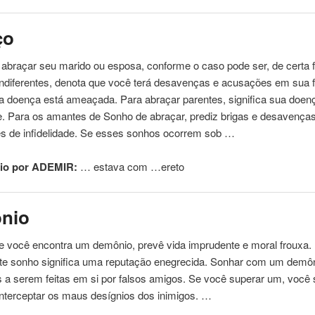
ço
 abraçar seu marido ou esposa, conforme o caso pode ser, de certa 
 indiferentes, denota que você terá desavenças e acusações em sua f
a doença está ameaçada. Para abraçar parentes, significa sua doen
de. Para os amantes de Sonho de abraçar, prediz brigas e desavença
es de infidelidade. Se esses sonhos ocorrem sob …
io por ADEMIR:
… estava com …
ereto
nio
e você encontra um demônio, prevê vida imprudente e moral frouxa
ste sonho significa uma reputação enegrecida. Sonhar com um demôn
 a serem feitas em si por falsos amigos. Se você superar um, você 
nterceptar os maus desígnios dos inimigos. …