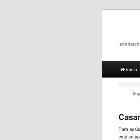
sonharco
Main menu
Ir para 
Ir para
Início
O q
Casa
Para assi
está se a