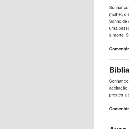
Sonhar
c
mulher, o
Sonho de s
uma pesso
a morte. 
Comentár
Bíbli
Sonhar
c
aceitação
prestes a
Comentári