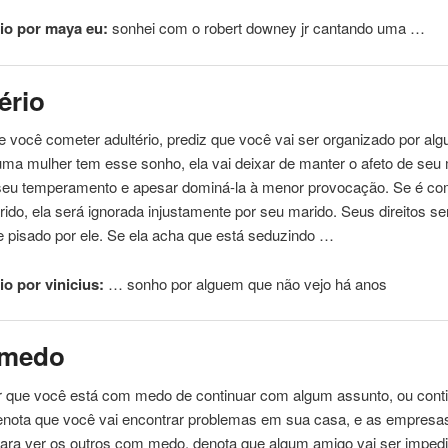
io por maya eu:
sonhei
com
o robert downey jr cantando uma …
ério
e
você cometer adultério, prediz
que
você vai ser organizado por al
 uma mulher tem esse sonho, ela vai deixar de manter o afeto de seu
seu temperamento e apesar dominá-la à menor provocação. Se é
co
ido, ela será ignorada injustamente por seu marido. Seus direitos se
 pisado por ele. Se ela acha
que
está
seduzindo …
o por vinicius:
… sonho por alguem
que
não vejo há anos
medo
r
que
você
está
com
medo de continuar
com
algum assunto, ou cont
enota
que
você vai encontrar problemas em sua casa, e as empresa
ara ver os outros
com
medo, denota
que
algum amigo vai ser imped