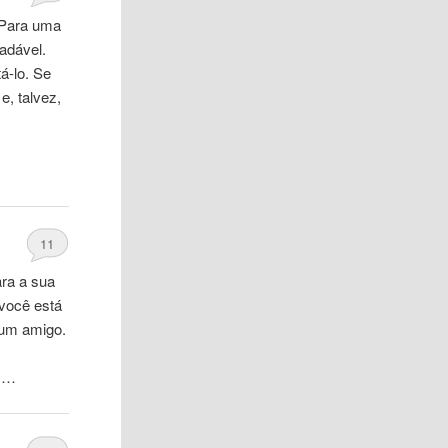
 Para uma
adável.
á-lo. Se
, talvez,
11
ara a sua
você
está
 um amigo.
 …