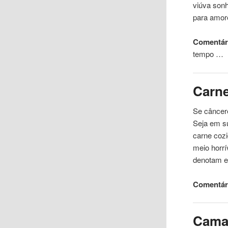
viúva son
para amor
Comentár
tempo …
Carn
Se câncere
Seja em su
carne coz
meio horrí
denotam e
Comentári
Cam