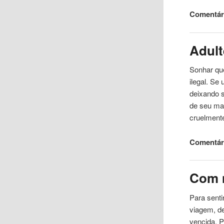
Comentár
Adult
Sonhar
qu
ilegal. Se
deixando 
de seu mar
cruelmente
Comentári
Com
Para senti
viagem, d
vencida. P