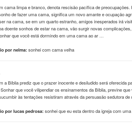
om
cama limpa e branco, denota rescisão pacífica de preocupações.
 sonho de fazer uma cama, significa um novo amante e ocupação agr
er na cama, se em um quarto estranho, amigos inesperados irá visit
a doente sonhos de estar na cama, vão surgir novas complicações, e
Sonhar
que
você
está
dormindo em uma cama ao ar …
io por nelma:
sonhei
com
cama velha
a
om
a Bíblia prediz
que
o prazer inocente e desiludido será oferecida p
. Sonhar
que
você vilipendiar os ensinamentos da Bíblia, previne
que
 sucumbir às tentações resistiram através da persuasão sedutora de
o por lucas pedrosa:
sonhei
que
eu esta dentro da igreja
com
uma