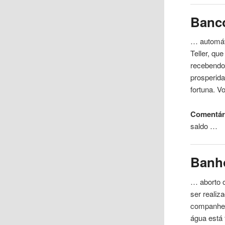
Banc
… automáti
Teller,
que
recebendo 
prosperid
fortuna. V
Comentári
saldo …
Banh
… aborto 
ser reali
companhei
água
está