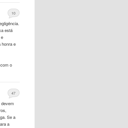
10
egligência.
ixa
está
 e
a honra e
a
com
o
47
os devem
ros,
ga. Se a
Para a