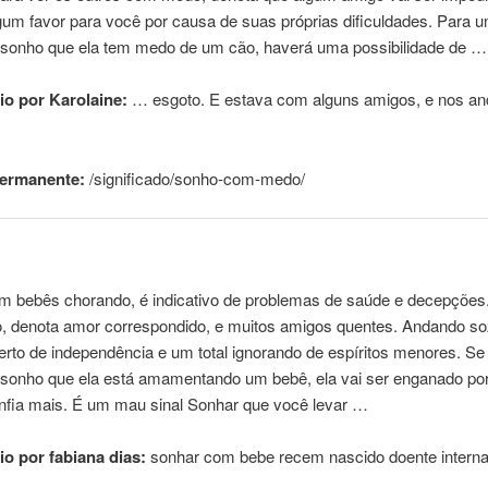
lgum favor para você por causa de suas próprias dificuldades. Para
 sonho
que
ela tem medo de um cão, haverá uma possibilidade de …
o por Karolaine:
… esgoto. E estava
com
alguns amigos, e nos a
permanente:
/significado/sonho-
com
-medo/
om
bebês chorando, é indicativo de problemas de saúde e decepções. 
o, denota amor correspondido, e muitos amigos quentes. Andando so
erto de independência e um total ignorando de espíritos menores. S
 sonho
que
ela
está
amamentando um bebê, ela vai ser enganado po
nfia mais. É um
mau
sinal Sonhar
que
você levar …
o por fabiana dias:
sonhar
com
bebe recem nascido doente inter