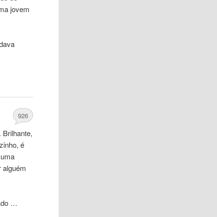
 uma jovem
ndava
926
Brilhante,
zinho, é
e uma
r alguém
nado …