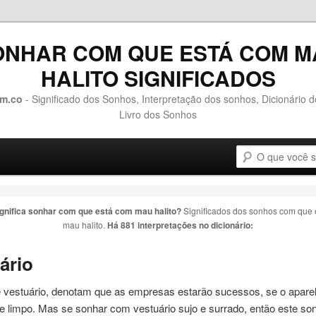
ONHAR COM QUE ESTÁ COM M
HALITO SIGNIFICADOS
m.co
- Significado dos Sonhos, Interpretação dos sonhos, Dicionário 
Livro dos Sonhos
Pesquisa
o conteúdo principal
 o conteúdo secundário
ignifica sonhar com
que está com mau halito
?
Significados dos sonhos com
que 
mau halito
.
Há 881 interpretações no dicionário:
ário
 vestuário, denotam
que
as empresas estarão sucessos, se o apare
o e limpo. Mas se sonhar
com
vestuário sujo e surrado, então este so