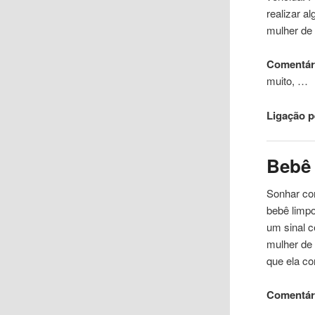
realizar a
mulher de
Comentári
muito, …
Ligação 
Bebê
Sonhar
c
bebê limp
um sinal c
mulher de
que
ela co
Comentári