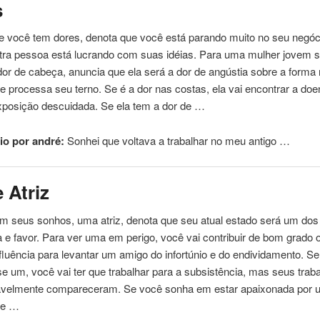
s
e
você tem dores, denota
que
você
está
parando muito no seu negóc
tra pessoa
está
lucrando
com
suas idéias. Para uma mulher jovem 
 dor de cabeça, anuncia
que
ela será a dor de angústia sobre a forma 
 processa seu terno. Se é a dor nas costas, ela vai encontrar a doe
xposição descuidada. Se ela tem a dor de …
o por andré:
Sonhei
que
voltava a trabalhar no meu antigo …
e Atriz
em seus sonhos, uma atriz, denota
que
seu atual estado será um dos
ta e favor. Para ver uma em perigo, você vai contribuir de bom grado
fluência para levantar um amigo do infortúnio e do endividamento. S
e um, você vai ter
que
trabalhar para a subsistência, mas seus traba
avelmente compareceram. Se você sonha em estar apaixonada por 
o e …