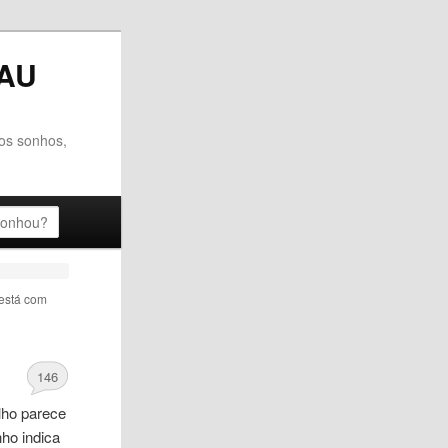
AU
dos sonhos,
está com
146
lho parece
nho indica