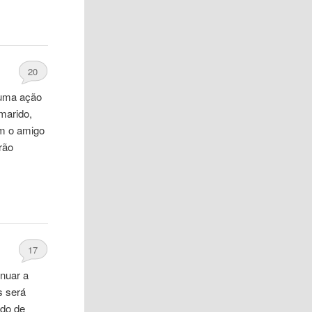
20
guma ação
 marido,
m
o amigo
rão
17
inuar a
s será
ido de