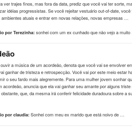
ra ver trajes finos, mas fora da data, prediz
que
você vai ter sorte, m
zar idéias progressistas. Se você rejeitar vestuário out-of-date, você 
s ambientes atuais e entrar em novas relações, novas empresas …
o por Terezinha:
sonhei
com
um ex cunhado
que
não vejo a muito
deão
 ouvir a música de um acordeão, denota
que
você vai se envolver e
ai ganhar de tristeza e retrospecção. Você vai por este meio estar ha
mir o seu fardo mais alegremente. Para uma mulher jovem sonhar
q
m acordeão, anuncia
que
ela vai ganhar seu amante por alguns triste
 obstante,
que
, da mesma irá conferir felicidade duradoura sobre a s
o por claudia:
Sonhei
com
meu ex marido
que
está
noivo de …