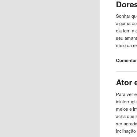
Dore
Sonhar
qu
alguma ou
ela tem a
seu amante
meio da e
Comentári
Ator 
Para ver 
ininterrup
meios e in
acha
que
s
ser agrad
inclinaçã