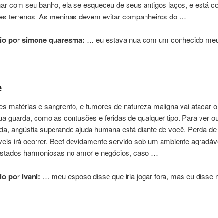
har
com
seu banho, ela se esqueceu de seus antigos laços, e
está
co
es terrenos. As meninas devem evitar companheiros do …
io por simone quaresma:
… eu estava nua
com
um conhecido me
e
s matérias e sangrento, e tumores de natureza maligna vai atacar o
a guarda, como as contusões e feridas de qualquer tipo. Para ver 
ida, angústia superando ajuda humana
está
diante de você. Perda de 
veis irá ocorrer. Beef devidamente servido sob um ambiente agradáv
stados harmoniosas no amor e negócios, caso …
o por ivani:
… meu esposo disse
que
iria jogar fora, mas eu disse
a