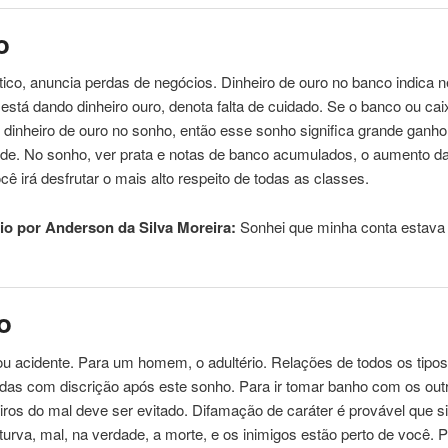
o
co, anuncia perdas de negócios. Dinheiro de ouro no banco indica n
está
dando dinheiro ouro, denota falta de cuidado. Se o banco ou ca
dinheiro de ouro no sonho, então esse sonho significa grande ganho
ade. No sonho, ver prata e notas de banco acumulados, o aumento d
ocê irá desfrutar o mais alto respeito de todas as classes.
o por Anderson da Silva Moreira:
Sonhei
que
minha conta estav
o
ou acidente. Para um homem, o adultério. Relações de todos os tip
zadas
com
discrição após este sonho. Para ir tomar banho
com
os out
ros do mal deve ser evitado. Difamação de caráter é provável
que
si
turva, mal, na verdade, a morte, e os inimigos estão perto de você. 