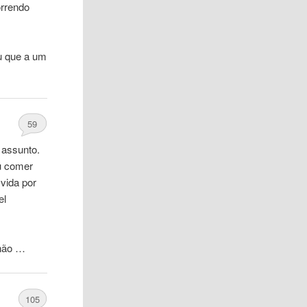
rrendo
u
que
a um
59
 assunto.
ou comer
vida por
el
 não …
105