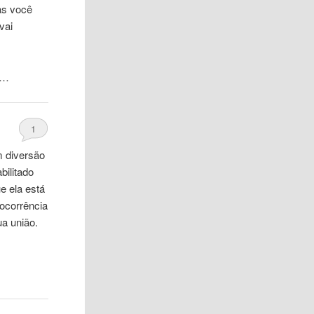
as você
vai
 …
1
m diversão
bilitado
ue
ela
está
 ocorrência
ua união.