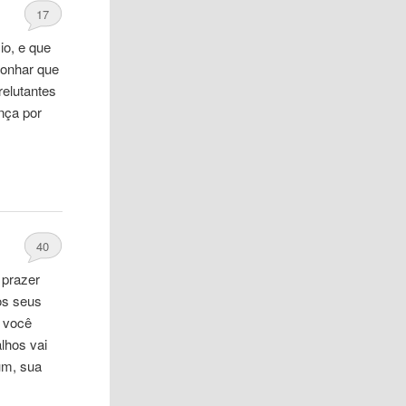
17
io, e
que
sonhar
que
relutantes
nça por
40
 prazer
 os seus
e você
lhos vai
um, sua