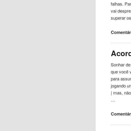
falhas. Pa
vai despre
superar o
Comentári
Acor
Sonhar de
que
você v
para assu
jogando u
| mas, não
…
Comentári