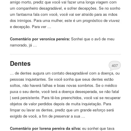
amigo morto, prediz
que
você vai fazer
uma
longa viagem com
um companheiro desagradável, e sofrer decepções. Se no sonho
um fantasma fala com você, você vai ser atraído para as mãos
dos inimigos. Para
uma
mulher, este é um prognóstico de viuvez
e decepção. Para ver …
Comentário por veronica pereira:
Sonhei
que
o avô de meu
namorado, já …
Dentes
407
… de dentes augura um contato desagradável com a doença, ou
pessoas inquietantes. Se você sonha
que
seus dentes estão
soltos, não haverá falhas e boas novas sombrios. Se o médico
puxa o seu dente, você terá a doença desesperada, se não fatal
| será persistente. Para tê-los preenchidos, você vai se recuperar
objetos de valor perdidos depois de muita inquietação. Para
limpar ou lavar os dentes, prediz
que
um grande esforço será
exigido de você, a fim de preservar a sua …
Comentário por lorena pereira da silva:
eu sonhei
que
tava