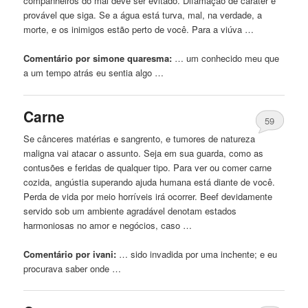
companheiros do mal deve ser evitado. Difamação de caráter é
provável
que
siga. Se a água está turva, mal, na verdade, a
morte, e os inimigos estão perto de você. Para a viúva …
Comentário por simone quaresma:
… um conhecido meu
que
a um tempo atrás eu sentia algo …
Carne
59
Se cânceres matérias e sangrento, e tumores de natureza
maligna vai atacar o assunto. Seja em sua guarda, como as
contusões e feridas de qualquer tipo. Para ver ou comer carne
cozida, angústia superando ajuda humana está diante de você.
Perda de vida por meio horríveis irá ocorrer. Beef devidamente
servido sob um ambiente agradável denotam estados
harmoniosas no amor e negócios, caso …
Comentário por ivani:
… sido invadida por
uma
inchente; e eu
procurava saber onde …