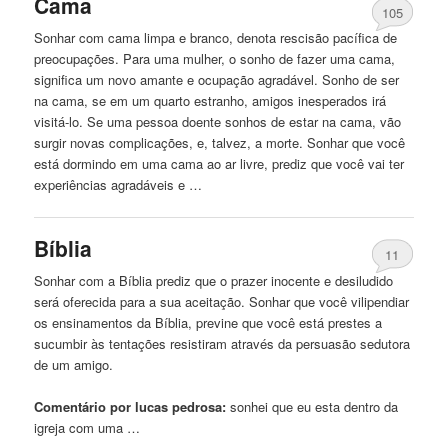
Cama
105
Sonhar com cama limpa e branco, denota rescisão pacífica de
preocupações. Para
uma
mulher, o sonho de fazer
uma
cama,
significa um novo amante e ocupação agradável. Sonho de ser
na cama, se em um quarto estranho, amigos inesperados irá
visitá-lo. Se
uma
pessoa doente sonhos de estar na cama, vão
surgir novas complicações, e, talvez, a morte. Sonhar
que
você
está dormindo em
uma
cama ao ar livre, prediz
que
você vai ter
experiências agradáveis ​​e …
Bíblia
11
Sonhar com a Bíblia prediz
que
o prazer inocente e desiludido
será oferecida para a sua aceitação. Sonhar
que
você vilipendiar
os ensinamentos da Bíblia, previne
que
você está prestes a
sucumbir às tentações resistiram através da persuasão sedutora
de um amigo.
Comentário por lucas pedrosa:
sonhei
que
eu
esta
dentro da
igreja com
uma
…