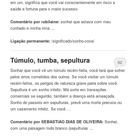
em um, significa
que
você vai conscientemente em risco a
saúde e fortuna para o maior sucesso.
Comentário por rubilaine:
sonhei
que
estava com meu
cunhado e minha irma …
Ligação permanente:
/significado/sonho-
cova
/
Túmulo, tumba, sepultura
62
Sonhar
que
você vê um túmulo recém-feita, você terá
que
sofrer
pelos erros cometidos dos outros. Se você visitar um túmulo
recém-feitos, os perigos de natureza grave paira sobre você.
Sepultura é um sonho infeliz. Má sorte em transações
comerciais se seguirão, também a doença está ameaçada.
Sonho do passeio em sepulturas, prevê
uma
morte precoce ou
um casamento infeliz. Se você …
Comentário por SEBASTIAO DIAS DE OLIVEIRA:
Sonhei,
com
uma
paisagem todo branco (sepulturas …