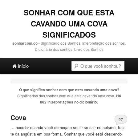
SONHAR COM QUE ESTA
CAVANDO UMA COVA
SIGNIFICADOS
sonharcom.co
- Significado dos Sonhos, Interpretação dos sonhos,
Dicionário dos sonhos, Livro dos Sonhos
Main menu
Pesquisa
Ir para o conteúdo principal
Ir para o conteúdo secundário
Início
O que significa sonhar com
que esta cavando uma cova
?
Significados dos sonhos com
que esta cavando uma cova
.
Há
882 interpretações no dicionário:
Cova
27
… acordar quando você começa a sentir-se cair no abismo, traz-
te da angústia em boa forma. Sonhar
que
você está descendo