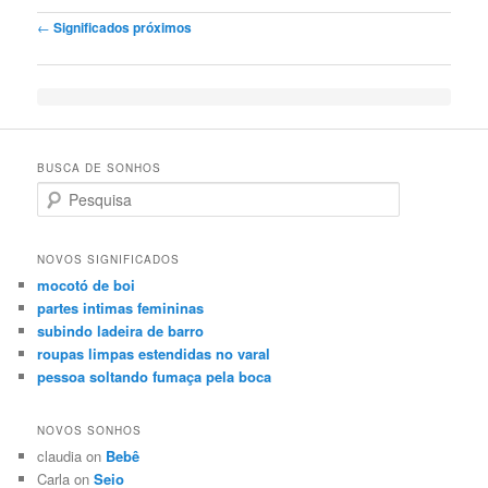
Post navigation
←
Significados próximos
BUSCA DE SONHOS
Search
NOVOS SIGNIFICADOS
mocotó de boi
partes intimas femininas
subindo ladeira de barro
roupas limpas estendidas no varal
pessoa soltando fumaça pela boca
NOVOS SONHOS
claudia on
Bebê
Carla on
Seio