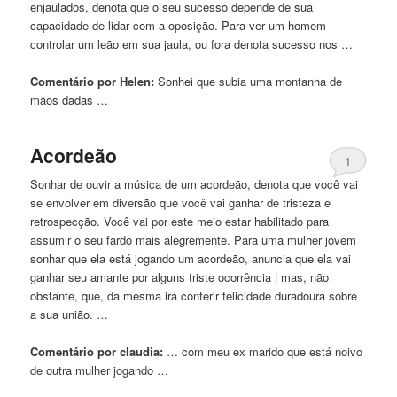
enjaulados, denota
que
o seu sucesso depende de sua
capacidade de lidar com a oposição. Para ver um homem
controlar um leão em sua jaula, ou fora denota sucesso nos …
Comentário por Helen:
Sonhei
que
subia
uma
montanha de
mãos dadas …
Acordeão
1
Sonhar de ouvir a música de um acordeão, denota
que
você vai
se envolver em diversão
que
você vai ganhar de tristeza e
retrospecção. Você vai por este meio estar habilitado para
assumir o seu fardo mais alegremente. Para
uma
mulher jovem
sonhar
que
ela está jogando um acordeão, anuncia
que
ela vai
ganhar seu amante por alguns triste ocorrência | mas, não
obstante,
que
, da mesma irá conferir felicidade duradoura sobre
a sua união. …
Comentário por claudia:
… com meu ex marido
que
está noivo
de outra mulher jogando …