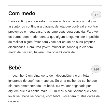
Com medo
17
Para sentir
que
você está com medo de continuar com algum
assunto, ou continuar a viagem, denota
que
você vai encontrar
problemas em sua casa, e as empresas será vencida. Para ver
os outros com medo, denota
que
algum amigo vai ser impedido
de realizar algum favor para você por causa de suas próprias
dificuldades. Para
uma
jovem mulher de sonho
que
ela tem
medo de um cão, haverá
uma
possibilidade de …
Bebê
926
… sozinho, é um sinal certo de independência e um total
ignorando de espíritos menores. Se
uma
mulher de sonho
que
ela está amamentando um bebê, ela vai ser enganado por
alguém
que
ela confia mais. É um mau sinal Sonhar
que
você
levar seu bebê se doente, com febre. Você terá muitas dores de
cabeça.