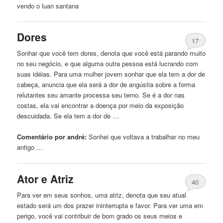
vendo o luan santana
Dores
17
Sonhar
que
você tem dores, denota
que
você está parando muito
no seu negócio, e
que
alguma outra pessoa está lucrando com
suas idéias. Para
uma
mulher jovem sonhar
que
ela tem a dor de
cabeça, anuncia
que
ela será a dor de angústia sobre a forma
relutantes seu amante processa seu terno. Se é a dor nas
costas, ela vai encontrar a doença por meio da exposição
descuidada. Se ela tem a dor de …
Comentário por andré:
Sonhei
que
voltava a trabalhar no meu
antigo …
Ator e Atriz
40
Para ver em seus sonhos,
uma
atriz, denota
que
seu atual
estado será um dos prazer ininterrupta e favor. Para ver
uma
em
perigo, você vai contribuir de bom grado os seus meios e