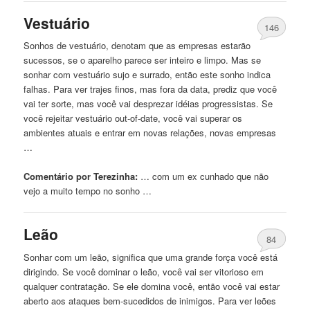
Vestuário
146
Sonhos de vestuário, denotam
que
as empresas estarão
sucessos, se o aparelho parece ser inteiro e limpo. Mas se
sonhar com vestuário sujo e surrado, então este sonho indica
falhas. Para ver trajes finos, mas fora da data, prediz
que
você
vai ter sorte, mas você vai desprezar idéias progressistas. Se
você rejeitar vestuário out-of-date, você vai superar os
ambientes atuais e entrar em novas relações, novas empresas
…
Comentário por Terezinha:
… com um ex cunhado
que
não
vejo a muito tempo no sonho …
Leão
84
Sonhar com um leão, significa
que
uma
grande força você está
dirigindo. Se você dominar o leão, você vai ser vitorioso em
qualquer contratação. Se ele domina você, então você vai estar
aberto aos ataques bem-sucedidos de inimigos. Para ver leões