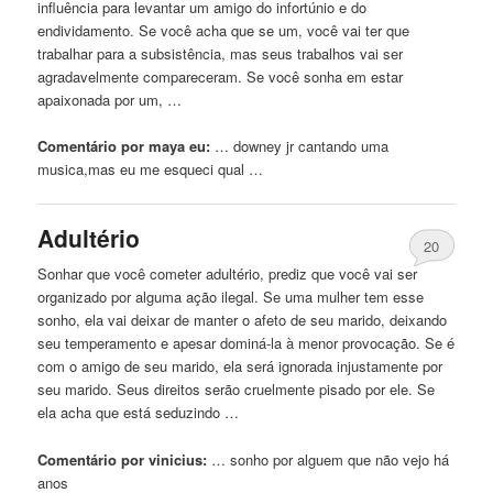
influência para levantar um amigo do infortúnio e do
endividamento. Se você acha
que
se um, você vai ter
que
trabalhar para a subsistência, mas seus trabalhos vai ser
agradavelmente compareceram. Se você sonha em estar
apaixonada por um, …
Comentário por maya eu:
… downey jr cantando
uma
musica,mas eu me esqueci qual …
Adultério
20
Sonhar
que
você cometer adultério, prediz
que
você vai ser
organizado por alguma ação ilegal. Se
uma
mulher tem esse
sonho, ela vai deixar de manter o afeto de seu marido, deixando
seu temperamento e apesar dominá-la à menor provocação. Se é
com o amigo de seu marido, ela será ignorada injustamente por
seu marido. Seus direitos serão cruelmente pisado por ele. Se
ela acha
que
está seduzindo …
Comentário por vinicius:
… sonho por alguem
que
não vejo há
anos