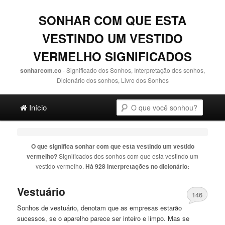
SONHAR COM QUE ESTA
VESTINDO UM VESTIDO
VERMELHO SIGNIFICADOS
sonharcom.co
- Significado dos Sonhos, Interpretação dos sonhos,
Dicionário dos sonhos, Livro dos Sonhos
Main menu
Pesquisa
Ir para o conteúdo principal
Ir para o conteúdo secundário
Início
O que significa sonhar com
que esta vestindo um vestido
vermelho
?
Significados dos sonhos com
que esta vestindo um
vestido vermelho
.
Há 928 interpretações no dicionário:
Vestuário
146
Sonhos de vestuário, denotam
que
as empresas estarão
sucessos, se o aparelho parece ser inteiro e limpo. Mas se