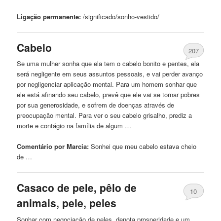
Ligação permanente:
/significado/sonho-
vestido
/
Cabelo
207
Se uma mulher sonha
que
ela tem o cabelo bonito e pentes, ela
será negligente em seus assuntos pessoais, e vai perder avanço
por negligenciar aplicação mental. Para
um
homem sonhar
que
ele está afinando seu cabelo, prevê
que
ele vai se tornar pobres
por sua generosidade, e sofrem de doenças através de
preocupação mental. Para ver o seu cabelo grisalho, prediz a
morte e contágio na família de algum …
Comentário por Marcia:
Sonhei
que
meu cabelo estava cheio
de …
Casaco de pele, pêlo de
10
animais, pele, peles
Sonhar com negociação de peles, denota prosperidade e
um