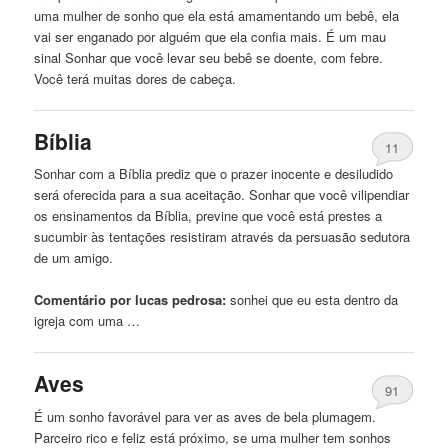
uma mulher de sonho
que
ela está amamentando
um
bebê, ela
vai ser enganado por alguém
que
ela confia mais. É
um
mau
sinal Sonhar
que
você levar seu bebê se doente, com febre.
Você terá muitas dores de cabeça.
Bíblia
11
Sonhar com a Bíblia prediz
que
o prazer inocente e desiludido
será oferecida para a sua aceitação. Sonhar
que
você vilipendiar
os ensinamentos da Bíblia, previne
que
você está prestes a
sucumbir às tentações resistiram através da persuasão sedutora
de
um
amigo.
Comentário por lucas pedrosa:
sonhei
que
eu
esta
dentro da
igreja com uma …
Aves
91
É
um
sonho favorável para ver as aves de bela plumagem.
Parceiro rico e feliz está próximo, se uma mulher tem sonhos