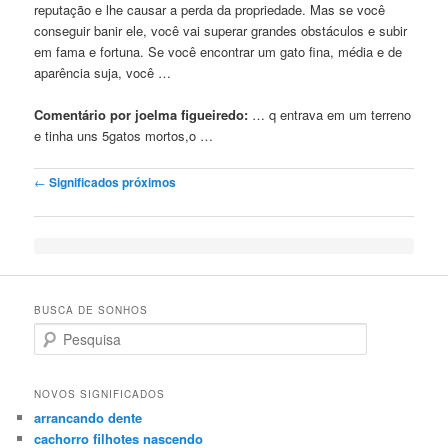
reputação e lhe causar a perda da propriedade. Mas se você
conseguir banir ele, você vai superar grandes obstáculos e subir
em fama e fortuna. Se você encontrar
um
gato fina, média e de
aparência suja, você …
Comentário por joelma figueiredo:
… q entrava em
um
terreno
e tinha uns 5gatos mortos,o …
Post navigation
←
Significados próximos
BUSCA DE SONHOS
Search
NOVOS SIGNIFICADOS
arrancando dente
cachorro filhotes nascendo