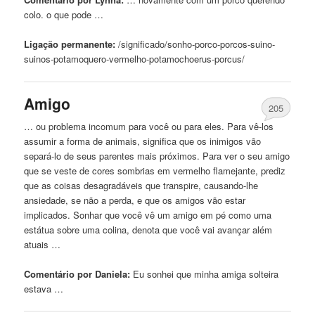
colo. o
que
pode …
Ligação permanente:
/significado/sonho-porco-porcos-suino-
suinos-potamoquero-
vermelho
-potamochoerus-porcus/
Amigo
205
… ou problema incomum para você ou para eles. Para vê-los
assumir a forma de animais, significa
que
os inimigos vão
separá-lo de seus parentes mais próximos. Para ver o seu amigo
que
se veste de cores sombrias em
vermelho
flamejante, prediz
que
as coisas desagradáveis ​​
que
transpire, causando-lhe
ansiedade, se não a perda, e
que
os amigos vão estar
implicados. Sonhar
que
você vê
um
amigo em pé como uma
estátua sobre uma colina, denota
que
você vai avançar além
atuais …
Comentário por Daniela:
Eu sonhei
que
minha amiga solteira
estava …