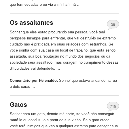
que
tem escadas e eu via a minha irmã …
Os assaltantes
36
Sonhar
que
eles estão procurando sua pessoa, você terá
perigosos inimigos para enfrentar,
que
vai destruí-lo se extremo
cuidado não é praticada em suas relações com estranhos. Se
você sonha com sua casa ou local de trabalho,
que
está sendo
assaltada, sua boa reputação no mundo dos negócios ou da
sociedade será assaltado, mas coragem no cumprimento dessas
dificuldades vai defendê-lo. …
Comentário por Helenaldo:
Sonhei
que
estava andando na rua
e dois caras …
Gatos
715
Sonhar com
um
gato, denota má sorte, se você não conseguir
matá-lo ou conduzi-lo a partir de sua visão. Se o gato ataca,
você terá inimigos
que
vão a qualquer extremo para denegrir sua