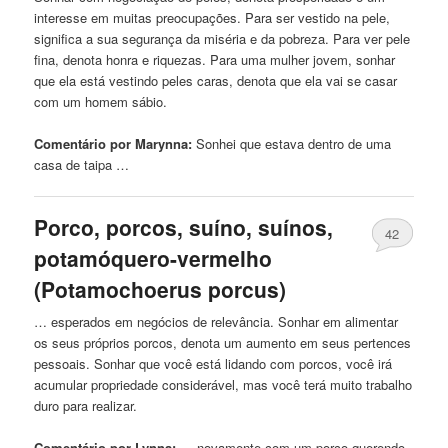
interesse em muitas preocupações. Para ser
vestido
na pele,
significa a sua segurança da miséria e da pobreza. Para ver pele
fina, denota honra e riquezas. Para uma mulher jovem, sonhar
que
ela está
vestindo
peles caras, denota
que
ela vai se casar
com
um
homem sábio.
Comentário por Marynna:
Sonhei
que
estava dentro de uma
casa de taipa …
Porco, porcos, suíno, suínos,
42
potamóquero-
vermelho
(Potamochoerus porcus)
… esperados em negócios de relevância. Sonhar em alimentar
os seus próprios porcos, denota
um
aumento em seus pertences
pessoais. Sonhar
que
você está lidando com porcos, você irá
acumular propriedade considerável, mas você terá muito trabalho
duro para realizar.
Comentário por Lynna:
… novamente com
um
porco querendo