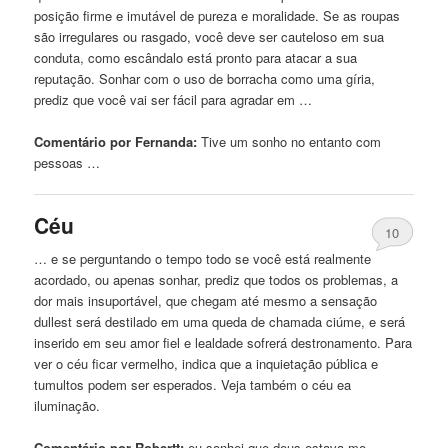
posição firme e imutável de pureza e moralidade. Se as roupas
são irregulares ou rasgado, você deve ser cauteloso em sua
conduta, como escândalo está pronto para atacar a sua
reputação. Sonhar com o uso de borracha como uma gíria,
prediz
que
você vai ser fácil para agradar em …
Comentário por Fernanda:
Tive
um
sonho no entanto com
pessoas …
Céu
10
… e se perguntando o tempo todo se você está realmente
acordado, ou apenas sonhar, prediz
que
todos os problemas, a
dor mais insuportável,
que
chegam até mesmo a sensação
dullest será destilado em uma queda de chamada ciúme, e será
inserido em seu amor fiel e lealdade sofrerá destronamento. Para
ver o céu ficar
vermelho
, indica
que
a inquietação pública e
tumultos podem ser esperados. Veja também o céu ea
iluminação.
Comentário por Robertt:
eu sonhei
que
deus estava me