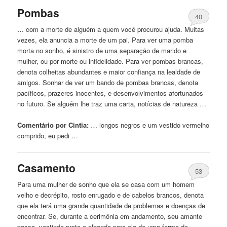
Pombas
40
… com a morte de alguém a quem você procurou ajuda. Muitas
vezes, ela anuncia a morte de
um
pai. Para ver uma pomba
morta no sonho, é sinistro de uma separação de marido e
mulher, ou por morte ou infidelidade. Para ver pombas brancas,
denota colheitas abundantes e maior confiança na lealdade de
amigos. Sonhar de ver
um
bando de pombas brancas, denota
pacíficos, prazeres inocentes, e desenvolvimentos afortunados
no futuro. Se alguém lhe traz uma carta, notícias de natureza …
Comentário por Cintia:
… longos negros e
um
vestido
vermelho
comprido, eu pedi …
Casamento
53
Para uma mulher de sonho
que
ela se casa com
um
homem
velho e decrépito, rosto enrugado e de cabelos brancos, denota
que
ela terá uma grande quantidade de problemas e doenças de
encontrar. Se, durante a cerimônia em andamento, seu amante
passa,
vestindo
preto e olhando para ela de uma forma de