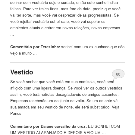
sonhar com vestuário sujo e surrado, então este sonho indica
falhas. Para ver trajes finos, mas fora da data, prediz
que
você
vai ter sorte, mas você vai desprezar idéias progressistas. Se
você rejeitar vestuário out-of-date, você vai superar os
ambientes atuais e entrar em novas relações, novas empresas
…
Comentário por Terezinha:
sonhei com
um
ex cunhado
que
não
vejo a muito …
Vestido
60
Se você sonhar
que
você está em sua camisola, você será
afligido com uma ligeira doença. Se você ver os outros vestidos
assim, você terá notícias desagradáveis ​​de amigos ausentes.
Empresas receberão
um
conjunto de volta. Se
um
amante vê
sua amada em seu
vestido
de noite, ele será substituído. Veja
Panos.
Comentário por Daiane carvalho da cruz:
EU SONHEI COM
UM
VESTIDO
ALARANJADO E DEPOIS VEIO
UM
…