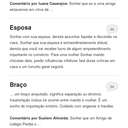
Comentário por luana Casarejos:
Sonhei
que
eu e uma amiga
estavamos em cima de …
Esposa
44
Sonhar com sua esposa, denota assuntos liquidar e discórdia na
casa. Sonhar
que
sua esposa é extraordinariamente afável,
denota
que
você
vai
receber lucro de algum empreendimento
importante no comércio. Para uma mulher Sonhar
marido
chicotes dela, prediz influências infelizes fará duras críticas em
casa e um tumulto geral seguirá.
Braço
34
… um braço amputado, significa separação ou divórcio.
Insatisfação mútua irá ocorrer entre
marido
e mulher. É um
sonho de importação sinistro. Cuidado com enganos e fraudes.
Comentário por Suelem Almeida:
Sonhei
que
um Amigo de
colégio Perdia o …