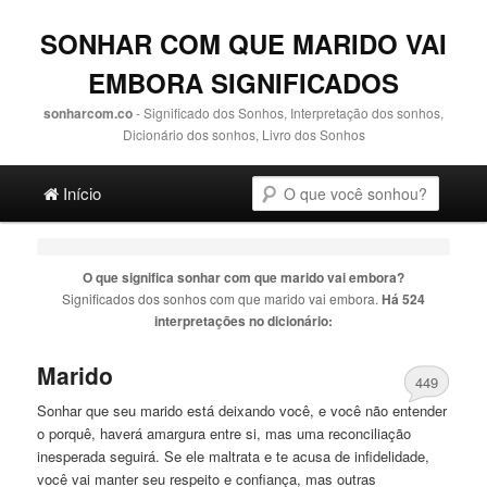
SONHAR COM QUE MARIDO VAI
EMBORA SIGNIFICADOS
sonharcom.co
- Significado dos Sonhos, Interpretação dos sonhos,
Dicionário dos sonhos, Livro dos Sonhos
Main menu
Pesquisa
Ir para o conteúdo principal
Ir para o conteúdo secundário
Início
O que significa sonhar com
que marido vai embora
?
Significados dos sonhos com
que marido vai embora
.
Há 524
interpretações no dicionário:
Marido
449
Sonhar
que
seu
marido
está deixando você, e você não entender
o porquê, haverá amargura entre si, mas uma reconciliação
inesperada seguirá. Se ele maltrata e te acusa de infidelidade,
você
vai
manter seu respeito e confiança, mas outras