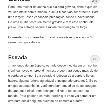
242
Para uma mulher de sonho
que
ela está grávida, denota
que
ela
vai
ser infeliz com o
marido
, e seus filhos vão ser atraente. Para
uma virgem, esse escândalo presságios sonho e adversidade.
Se uma mulher está realmente grávida e tem este sonho, ele
prevê uma entrega segura e rápida recuperação da força.
Comentário por leandra:
… amiga me disse
que
sonhou 3
vezes comigo estando …
Estrada
22
… ao longo de um áspero, estrada desconhecida em um sonho,
significa novos empreendimentos, o
que
trará pouco mais de dor
e perda de tempo. Se a estrada é ladeada de árvores e flores,
haverá alguma fortuna agradável e inesperado para você. Se os
amigos acompanhá-lo, você será bem sucedido na construção
de uma casa ideal, com crianças felizes e fiel esposa, ou
marido
. Para perder a estrada, prediz
que
você
vai
cometer um
erro para decidir alguma questão do comércio e sofrer …