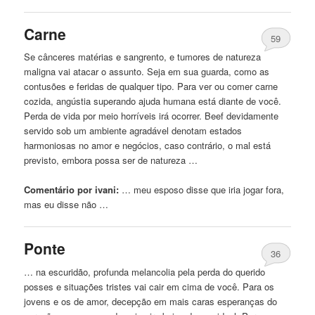
Carne
59
Se cânceres matérias e sangrento, e tumores de natureza
maligna
vai
atacar o assunto. Seja em sua guarda, como as
contusões e feridas de qualquer tipo. Para ver ou comer carne
cozida, angústia superando ajuda humana está diante de você.
Perda de vida por meio horríveis irá ocorrer. Beef devidamente
servido sob um ambiente agradável denotam estados
harmoniosas no amor e negócios, caso contrário, o mal está
previsto,
embora
possa ser de natureza …
Comentário por ivani:
… meu esposo disse
que
iria jogar fora,
mas eu disse não …
Ponte
36
… na escuridão, profunda melancolia pela perda do querido
posses e situações tristes
vai
cair em cima de você. Para os
jovens e os de amor, decepção em mais caras esperanças do