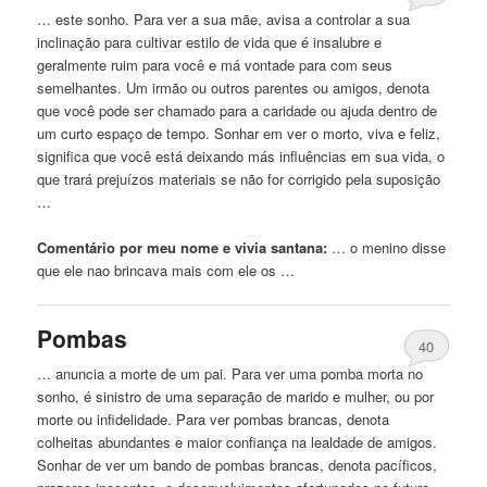
… este sonho. Para ver a sua mãe, avisa a controlar a sua
inclinação para cultivar estilo de vida
que
é insalubre e
geralmente ruim para você e má vontade para com seus
semelhantes. Um irmão ou outros parentes ou amigos, denota
que
você pode ser chamado para a caridade ou ajuda dentro de
um curto espaço de tempo. Sonhar em ver o morto, viva e feliz,
significa
que
você está deixando más influências em sua vida, o
que
trará prejuízos materiais se não for corrigido pela suposição
…
Comentário por meu nome e vivia santana:
… o menino disse
que
ele nao brincava mais com ele os …
Pombas
40
… anuncia a morte de um pai. Para ver uma pomba morta no
sonho, é sinistro de uma separação de
marido
e mulher, ou por
morte ou infidelidade. Para ver pombas brancas, denota
colheitas abundantes e maior confiança na lealdade de amigos.
Sonhar de ver um bando de pombas brancas, denota pacíficos,