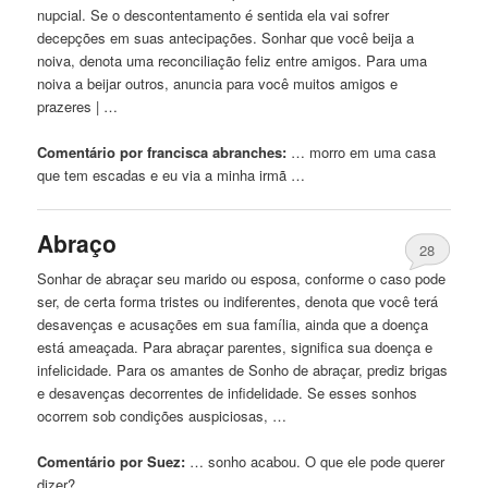
nupcial. Se o descontentamento é sentida ela
vai
sofrer
decepções em suas antecipações. Sonhar
que
você beija a
noiva, denota uma reconciliação feliz entre amigos. Para uma
noiva a beijar outros, anuncia para você muitos amigos e
prazeres | …
Comentário por francisca abranches:
… morro em uma casa
que
tem escadas e eu via a minha irmã …
Abraço
28
Sonhar de abraçar seu
marido
ou esposa, conforme o caso pode
ser, de certa forma tristes ou indiferentes, denota
que
você terá
desavenças e acusações em sua família, ainda
que
a doença
está ameaçada. Para abraçar parentes, significa sua doença e
infelicidade. Para os amantes de Sonho de abraçar, prediz brigas
e desavenças decorrentes de infidelidade. Se esses sonhos
ocorrem sob condições auspiciosas, …
Comentário por Suez:
… sonho acabou. O
que
ele pode querer
dizer?