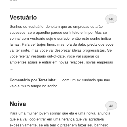
Vestuário
146
Sonhos de vestuário, denotam
que
as empresas estarão
sucessos, se o aparelho parece ser inteiro e limpo. Mas se
sonhar com vestuário sujo e surrado, então este sonho indica
falhas. Para ver trajes finos, mas fora da data, prediz
que
você
vai
ter sorte, mas você
vai
desprezar idéias progressistas. Se
você rejeitar vestuário out-of-date, você
vai
superar os
ambientes atuais e entrar em novas relações, novas empresas
…
Comentário por Terezinha:
… com um ex cunhado
que
não
vejo a muito tempo no sonho …
Noiva
43
Para uma mulher jovem sonhar
que
ela é uma noiva, anuncia
que
ela
vai
logo entrar em uma herança
que
vai
agradá-la
excessivamente, se ela tem o prazer em fazer seu banheiro