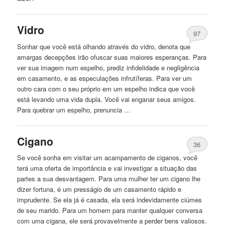
Vidro
97
Sonhar
que
você está olhando através do vidro, denota
que
amargas decepções irão ofuscar suas maiores esperanças. Para
ver sua imagem num espelho, prediz infidelidade e negligência
em casamento, e as especulações infrutíferas. Para ver um
outro cara com o seu próprio em um espelho indica
que
você
está levando uma vida dupla. Você
vai
enganar seus amigos.
Para quebrar um espelho, prenuncia …
Cigano
36
Se você sonha em visitar um acampamento de ciganos, você
terá uma oferta de importância e
vai
investigar a situação das
partes a sua desvantagem. Para uma mulher ter um cigano lhe
dizer fortuna, é um presságio de um casamento rápido e
imprudente. Se ela já é casada, ela será indevidamente ciúmes
de seu
marido
. Para um homem para manter qualquer conversa
com uma cigana, ele será provavelmente a perder bens valiosos.