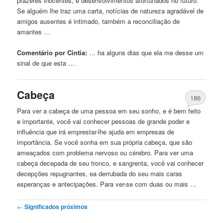
prazeres inocentes, e desenvolvimentos afortunados no futuro.
Se alguém lhe traz uma carta, notícias de natureza agradável de
amigos ausentes é intimado, também a reconciliação de
amantes …
Comentário por Cintia:
… ha alguns dias
que
ela me desse um
sinal de
que
esta …
Cabeça
186
Para ver a cabeça de uma pessoa em seu sonho, e é bem feito
e importante, você
vai
conhecer pessoas de grande poder e
influência
que
irá emprestar-lhe ajuda em empresas de
importância. Se você sonha em sua própria cabeça,
que
são
ameaçados com problema nervoso ou cérebro. Para ver uma
cabeça decepada de seu tronco, e sangrenta, você
vai
conhecer
decepções repugnantes, ea derrubada do seu mais caras
esperanças e antecipações. Para ver-se com duas ou mais …
Post navigation
←
Significados próximos