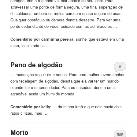
coração, como o amado
vai
cair abaixo do seu ideal. Para
atravessar uma ponte de forma segura, uma final superação de
dificuldades,
embora
os meios parecem quase seguro de usar.
Qualquer obstáculo ou demora denota desastre. Para ver uma
ponte ceder diante de você, cuidado com os admiradores …
Comentário por carminha pereira:
sonhei
que
estava em uma
casa, localizada na …
Pano de algodão
8
… mudanças seguir este sonho. Para uma mulher jovem sonhar
com tecelagem de algodão, denota
que
ela
vai
ter um
marido
econômico e empreendedor. Para os casados, denota uma
agradável ainda um humilde morada.
Comentário por kelly:
… da minha irmã e
que
nela havia dois
ratos cinzas, mas …
Morto
565