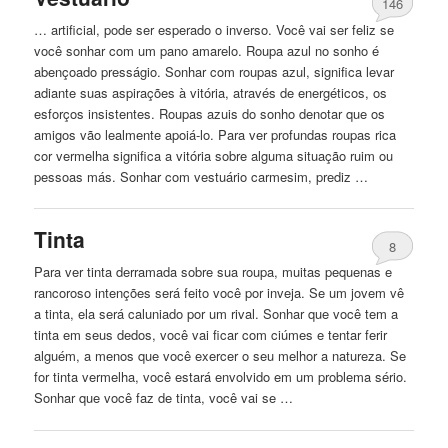
146
… artificial, pode ser esperado o inverso. Você vai ser feliz se
você sonhar com um pano amarelo.
Roupa
azul no sonho é
abençoado presságio. Sonhar com roupas azul, significa levar
adiante suas aspirações à vitória, através de energéticos, os
esforços insistentes. Roupas azuis do sonho denotar que os
amigos vão lealmente apoiá-lo. Para ver profundas roupas rica
cor vermelha significa a vitória sobre alguma situação ruim ou
pessoas más. Sonhar com vestuário carmesim, prediz …
Tinta
8
Para ver tinta derramada sobre sua
roupa
, muitas pequenas e
rancoroso intenções será feito você por inveja. Se um jovem vê
a tinta, ela será caluniado por um rival. Sonhar que você tem a
tinta em seus dedos, você vai ficar com ciúmes e tentar ferir
alguém, a menos que você exercer o seu melhor a natureza. Se
for tinta vermelha, você estará envolvido em um problema sério.
Sonhar que você faz de tinta, você vai se …