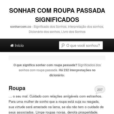
SONHAR COM ROUPA PASSADA
SIGNIFICADOS
sonharcom.co
- Significado dos Sonhos, Interpretação dos sonhos,
Dicionário dos sonhos, Livro dos Sonhos
Main menu
Pesquisa
Ir para o conteúdo principal
Ir para o conteúdo secundário
Início
O que significa sonhar com
roupa passada
?
Significados dos
sonhos com
roupa passada
.
Há 232 interpretações no
dicionário:
Roupa
207
… o seu mal. Cuidado com relações amigáveis ​​com estranhos.
Para uma mulher de sonho que a
roupa
está suja ou rasgada,
sua virtude será arrastado na lama, se ela não tem o cuidado de
seus associados. Limpe roupas novas, denota prosperidade.