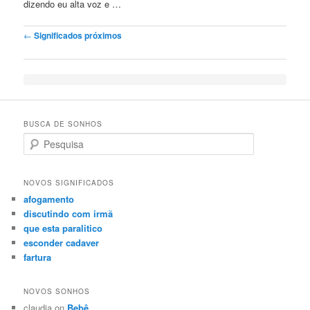
dizendo eu alta voz e …
Post navigation
←
Significados próximos
BUSCA DE SONHOS
Search
NOVOS SIGNIFICADOS
afogamento
discutindo com irmã
que esta paralitico
esconder cadaver
fartura
NOVOS SONHOS
claudia on
Bebê