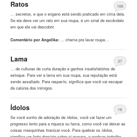
Ratos
106
… secretos, e que o engano está sendo praticado em cima dela.
Se ela deve ver um rato em sua
roupa
, é um sinal de escândalo
em que ela vai descobrir.
Comentário por Angelika:
… chama pra lavar
roupa
…
Lama
37
… de culturas de curta duração e ganhos insatisfatórios de
estoque. Para ver a lama em sua
roupa
, sua reputação está
sendo assaltado. Para raspar-lo, significa que você vai escapar
da calúnia dos inimigos.
Ídolos
16
Se você sonho de adoração de ídolos, você vai fazer um
progresso lento para a riqueza ou fama, como você vai deixar as
coisas mesquinhas tiranizar você. Para quebrar os ídolos,
significa um forte domínio sobre si mesmo, e nenhum trabalho