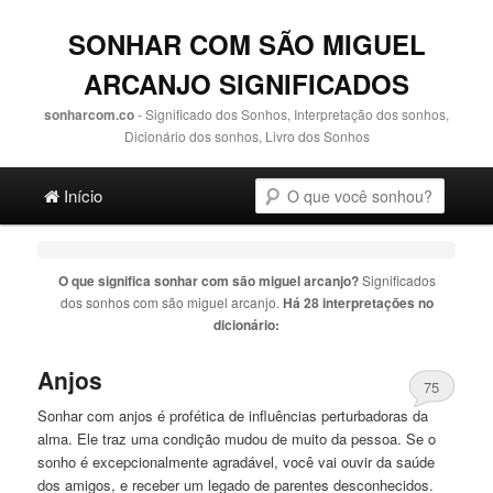
SONHAR COM SÃO MIGUEL
ARCANJO SIGNIFICADOS
sonharcom.co
- Significado dos Sonhos, Interpretação dos sonhos,
Dicionário dos sonhos, Livro dos Sonhos
Main menu
Pesquisa
Ir para o conteúdo principal
Ir para o conteúdo secundário
Início
O que significa sonhar com
são miguel arcanjo
?
Significados
dos sonhos com
são miguel arcanjo
.
Há 28 interpretações no
dicionário:
Anjos
75
Sonhar com anjos é profética de influências perturbadoras da
alma. Ele traz uma condição mudou de muito da pessoa. Se o
sonho é excepcionalmente agradável, você vai ouvir da saúde
dos amigos, e receber um legado de parentes desconhecidos.