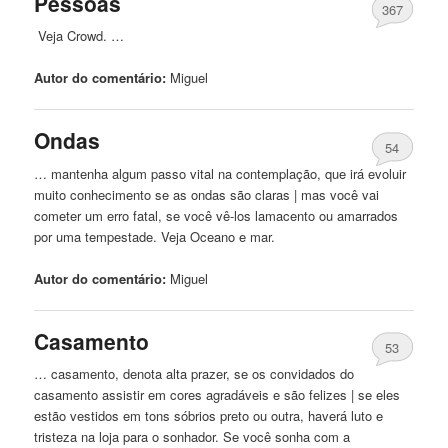
Pessoas
367
Veja Crowd. …
Autor do comentário:
Miguel
Ondas
54
… mantenha algum passo vital na contemplação, que irá evoluir
muito conhecimento se as ondas
são
claras | mas você vai
cometer um erro fatal, se você vê-los lamacento ou amarrados
por uma tempestade. Veja Oceano e mar.
Autor do comentário:
Miguel
Casamento
53
… casamento, denota alta prazer, se os convidados do
casamento assistir em cores agradáveis ​​e
são
felizes | se eles
estão vestidos em tons sóbrios preto ou outra, haverá luto e
tristeza na loja para o sonhador. Se você sonha com a