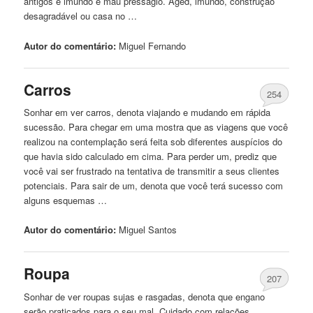
antigos e imundo é mau presságio. Aged, imundo, construção
desagradável ou casa no …
Autor do comentário:
Miguel
Fernando
Carros
254
Sonhar em ver carros, denota viajando e mudando em rápida
sucessão. Para chegar em uma mostra que as viagens que você
realizou na contemplação será feita sob diferentes auspícios do
que havia sido calculado em cima. Para perder um, prediz que
você vai ser frustrado na tentativa de transmitir a seus clientes
potenciais. Para sair de um, denota que você terá sucesso com
alguns esquemas …
Autor do comentário:
Miguel
Santos
Roupa
207
Sonhar de ver roupas sujas e rasgadas, denota que engano
serão praticados para o seu mal. Cuidado com relações