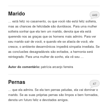
Marido
449
… está feliz no casamento, ou que você não está feliz solteira,
mas as chances de felicidade
são
duvidosos. Para uma mulher
solteira sonhar que ela tem um marido, denota que ela está
querendo nos as graças que os homens mais admiro. Para ver
seu marido sair de você, e quando ele se afasta de você, ele
cresce, o ambiente desarmônicos impedirá simpatia imediata. Se
as conclusões desagradáveis ​​
são
evitados, a harmonia será
reintegrado. Para uma mulher de sonho, ela vê seu …
Autor do comentário:
patrícia
arcanjo
ferreira
Pernas
47
… que ela admira. Se ela tem pernas peludas, ela vai dominar o
marido. Se as suas próprias pernas
são
limpos e bem formados,
denota um futuro feliz e devotados amigos.