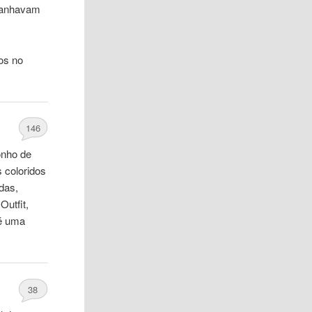
 ganhavam
os no
146
onho de
s coloridos
das,
Outfit,
 é uma
38