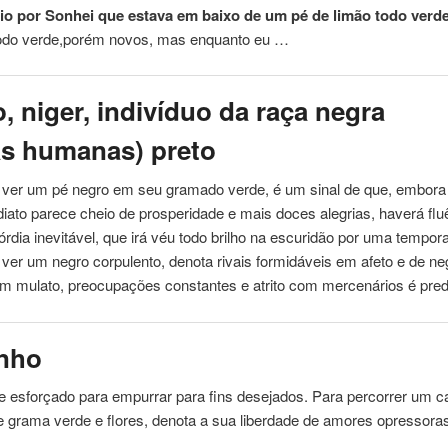
o por Sonhei que estava em baixo de um pé de limão todo verde
todo
verde
,porém novos, mas enquanto eu …
, niger, indivíduo da raça negra
s humanas) preto
 ver um pé negro em seu gramado
verde
, é um sinal de que, embora
diato parece cheio de prosperidade e mais doces alegrias, haverá fl
órdia inevitável, que irá véu todo brilho na escuridão por uma tempor
ver um negro corpulento, denota rivais formidáveis ​​em afeto e de ne
um mulato, preocupações constantes e atrito com mercenários é pred
nho
e esforçado para empurrar para fins desejados. Para percorrer um 
de grama
verde
e flores, denota a sua liberdade de amores opressora