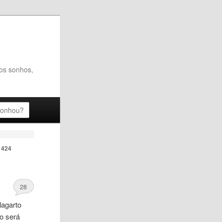
dos sonhos,
 424
28
lagarto
do será