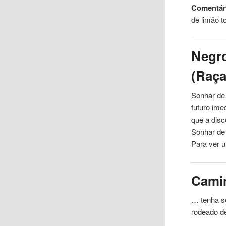
Comentári
de limão 
Negro
(Raça
Sonhar de
futuro ime
que a disc
Sonhar de 
Para ver 
Cami
… tenha s
rodeado 