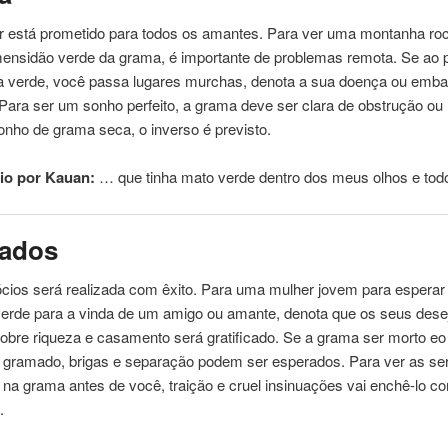
 está prometido para todos os amantes. Para ver uma montanha ro
mensidão
verde
da grama, é importante de problemas remota. Se ao 
ma
verde
, você passa lugares murchas, denota a sua doença ou emb
Para ser um sonho perfeito, a grama deve ser clara de obstrução o
nho de grama seca, o inverso é previsto.
io por Kauan:
… que tinha mato
verde
dentro dos meus olhos e to
ados
cios será realizada com êxito. Para uma mulher jovem para esperar
verde
para a vinda de um amigo ou amante, denota que os seus dese
obre riqueza e casamento será gratificado. Se a grama ser morto eo
 gramado, brigas e separação podem ser esperados. Para ver as se
 na grama antes de você, traição e cruel insinuações vai enchê-lo c
.