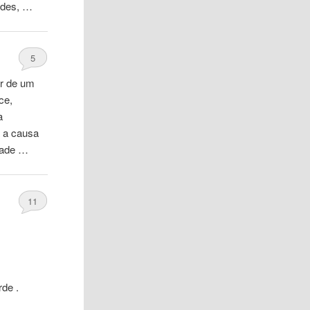
erdes, …
5
ar de um
ce,
a
á a causa
idade …
11
rde
.