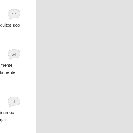
17
cultos sob
64
lamente.
adamente
1
íntimos.
nção.