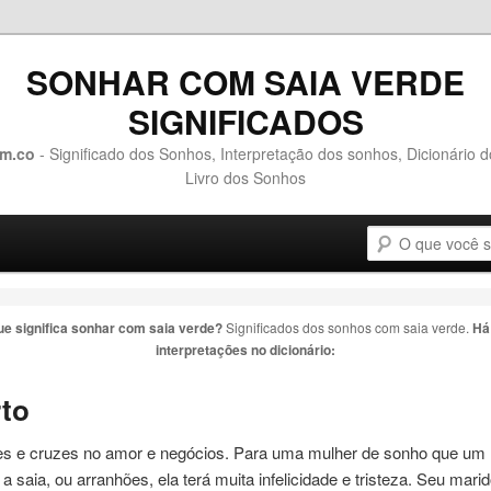
SONHAR COM SAIA VERDE
SIGNIFICADOS
m.co
- Significado dos Sonhos, Interpretação dos sonhos, Dicionário 
Livro dos Sonhos
Pesquisa
o conteúdo principal
 o conteúdo secundário
ue significa sonhar com
saia verde
?
Significados dos sonhos com
saia verde
.
Há
interpretações no dicionário:
rto
 e cruzes no amor e negócios. Para uma mulher de sonho que um 
é a
saia
, ou arranhões, ela terá muita infelicidade e tristeza. Seu mari