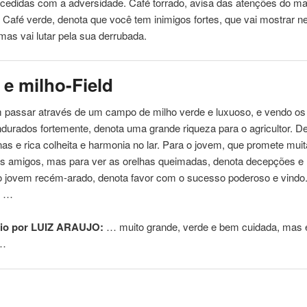
edidas com a adversidade. Café torrado, avisa das atenções do ma
. Café
verde
, denota que você tem inimigos fortes, que vai mostrar 
 mas vai lutar pela sua derrubada.
 e milho-Field
 passar através de um campo de milho
verde
e luxuoso, e vendo os
durados fortemente, denota uma grande riqueza para o agricultor. D
inas e rica colheita e harmonia no lar. Para o jovem, que promete muit
os amigos, mas para ver as orelhas queimadas, denota decepções e l
ho jovem recém-arado, denota favor com o sucesso poderoso e vindo.
, …
io por LUIZ ARAUJO:
… muito grande,
verde
e bem cuidada, mas
 …