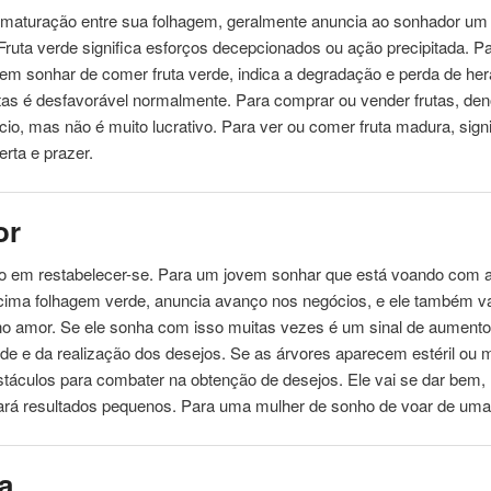
maturação entre sua folhagem, geralmente anuncia ao sonhador um 
 Fruta
verde
significa esforços decepcionados ou ação precipitada. 
vem sonhar de comer fruta
verde
, indica a degradação e perda de he
tas é desfavorável normalmente. Para comprar ou vender frutas, den
io, mas não é muito lucrativo. Para ver ou comer fruta madura, signi
erta e prazer.
or
 em restabelecer-se. Para um jovem sonhar que está voando com 
cima folhagem
verde
, anuncia avanço nos negócios, e ele também v
no amor. Se ele sonha com isso muitas vezes é um sinal de aumento
de e da realização dos desejos. Se as árvores aparecem estéril ou 
stáculos para combater na obtenção de desejos. Ele vai se dar bem
trará resultados pequenos. Para uma mulher de sonho de voar de um
a