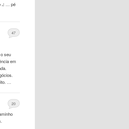
 .:
… pé
47
 o seu
uência em
ada.
gócios.
ito. …
20
caminho
s.