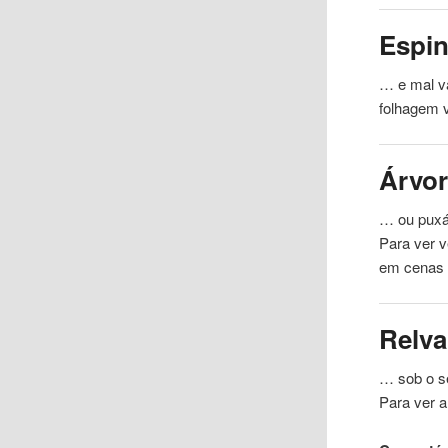
Espi
… e mal va
folhagem
Árvo
… ou puxá-
Para ver
v
em cenas d
Relva
… sob o s
Para ver a