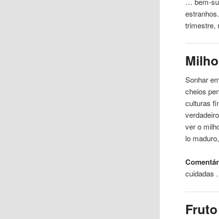
… bem-suc
estranhos
trimestre,
Milho
Sonhar em
cheios pen
culturas f
verdadeir
ver o mil
lo maduro
Comentár
cuidadas
Fruto