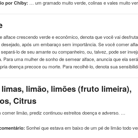
io por Chiby:
… um gramado muito
verde
, colinas e vales muito v
e
de alface crescendo
verde
e econômico, denota que você vai desfrut
 desejado, após um embaraço sem importância. Se você comer alfa
 separá-lo de seu amante ou companheiro, ou, talvez, pode ser invej
. Para uma mulher de sonho de semear alface, anuncia que ela ser
pria doença precoce ou morte. Para recolhê-lo, denota sua sensibil
 limas, limão, limões (fruto limeira),
nos, Citrus
 comer limão, prediz continuou estreitos doença e adverso. …
comentário:
Sonhei que estava em baixo de um pé de limão todo
ve