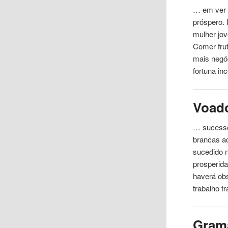
… em ver 
próspero.
mulher jo
Comer fru
mais negóc
fortuna inc
Voad
… sucesso
brancas a
sucedido 
prosperida
haverá ob
trabalho 
Gram