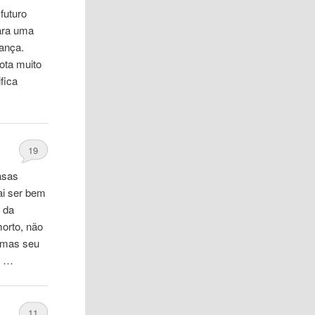
futuro
Para uma
rança.
ota muito
fica
19
asas
ai ser bem
 da
morto, não
, mas seu
a …
11