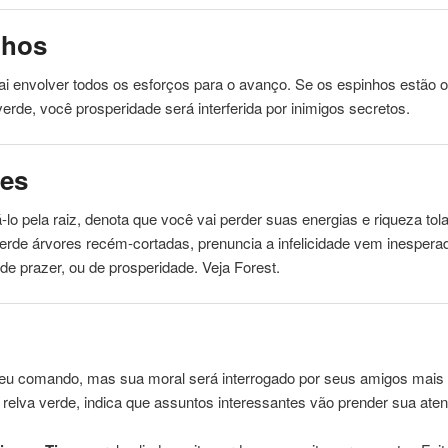
nhos
i envolver todos os esforços para o avanço. Se os espinhos estão o
verde
, você prosperidade será interferida por inimigos secretos.
res
lo pela raiz, denota que você vai perder suas energias e riqueza to
erde
árvores recém-cortadas, prenuncia a infelicidade vem inesper
e prazer, ou de prosperidade. Veja Forest.
eu comando, mas sua moral será interrogado por seus amigos mais 
 relva
verde
, indica que assuntos interessantes vão prender sua ate