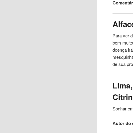
Comentár
Alfac
Para ver 
bom muito
doença irá
mesquinha
de sua pró
Lima,
Citri
Sonhar em
Autor do 