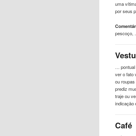
uma vítima
por seus p
Comentár
pescoço,
Vestu
… pontual
ver o fato
ou roupas 
prediz mud
traje ou v
indicação
Café