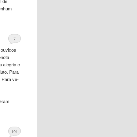
l de
nenhum
7
 ouvidos
enota
a alegria e
uto. Para
 Para vê-
 eram
101