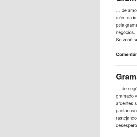
… de amor
além da i
pela gra
negócios. 
Se você so
Comentár
Gram
… de negó
gramado
ardentes s
pantanoso
rastejando
desespero