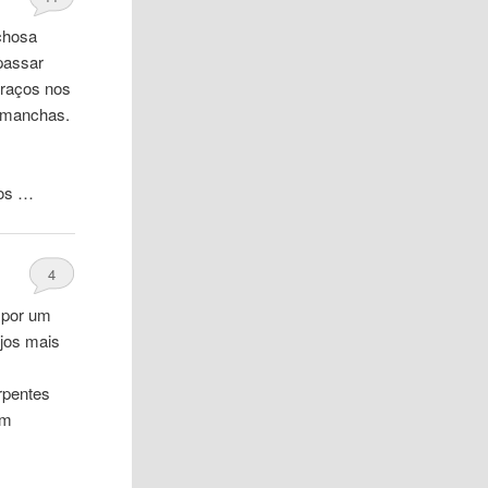
chosa
passar
araços nos
u manchas.
dos …
4
 por um
jos mais
rpentes
om