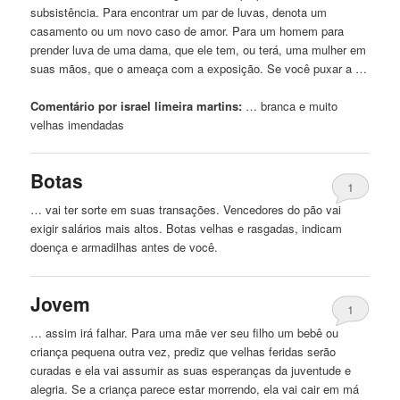
subsistência. Para encontrar um par de luvas, denota um
casamento ou um novo caso de amor. Para um homem para
prender luva de uma dama, que ele tem, ou terá, uma mulher em
suas mãos, que o ameaça com a exposição. Se você puxar a …
Comentário por israel limeira martins:
… branca e muito
velhas
imendadas
Botas
1
… vai ter sorte em suas transações. Vencedores do pão vai
exigir salários mais altos. Botas
velhas
e rasgadas, indicam
doença e armadilhas antes de você.
Jovem
1
… assim irá falhar. Para uma mãe ver seu filho um bebê ou
criança pequena outra vez, prediz que
velhas
feridas serão
curadas e ela vai assumir as suas esperanças da juventude e
alegria. Se a criança parece estar morrendo, ela vai cair em má