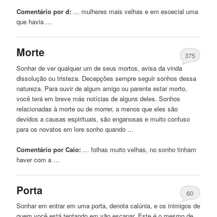
Comentário por d:
… mulheres mais
velhas
e em esoecial uma
que havia …
Morte
375
Sonhar de ver qualquer um de seus mortos, avisa da vinda
dissolução ou tristeza. Decepções sempre seguir sonhos dessa
natureza. Para ouvir de algum amigo ou parente estar morto,
você terá em breve más notícias de alguns deles. Sonhos
relacionadas à morte ou de morrer, a menos que eles são
devidos a causas espirituais, são enganosas e muito confuso
para os novatos em lore sonho quando …
Comentário por Caio:
… folhas muito
velhas
, no sonho tinham
haver com a …
Porta
60
Sonhar em entrar em uma porta, denota calúnia, e os inimigos de
quem você está tentando em vão escapar. Este é o mesmo de