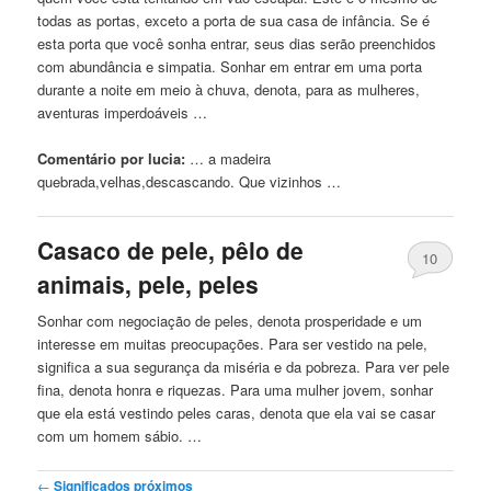
todas as portas, exceto a porta de sua casa de infância. Se é
esta porta que você sonha entrar, seus dias serão preenchidos
com abundância e simpatia. Sonhar em entrar em uma porta
durante a noite em meio à chuva, denota, para as mulheres,
aventuras imperdoáveis …
Comentário por lucia:
… a madeira
quebrada,
velhas
,descascando. Que vizinhos …
Casaco de pele, pêlo de
10
animais, pele, peles
Sonhar com negociação de peles, denota prosperidade e um
interesse em muitas preocupações. Para ser vestido na pele,
significa a sua segurança da miséria e da pobreza. Para ver pele
fina, denota honra e riquezas. Para uma mulher jovem, sonhar
que ela está vestindo peles caras, denota que ela vai se casar
com um homem sábio. …
Post navigation
←
Significados próximos