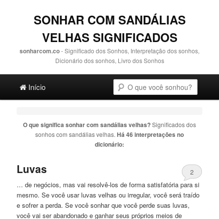
SONHAR COM SANDÁLIAS
VELHAS SIGNIFICADOS
sonharcom.co
- Significado dos Sonhos, Interpretação dos sonhos,
Dicionário dos sonhos, Livro dos Sonhos
Main menu
Pesquisa
Ir para o conteúdo principal
Ir para o conteúdo secundário
Início
O que significa sonhar com
sandálias velhas
?
Significados dos
sonhos com
sandálias velhas
.
Há 46 interpretações no
dicionário:
Luvas
2
… de negócios, mas vai resolvê-los de forma satisfatória para si
mesmo. Se você usar luvas
velhas
ou irregular, você será traído
e sofrer a perda. Se você sonhar que você perde suas luvas,
você vai ser abandonado e ganhar seus próprios meios de