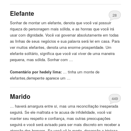
Elefante
28
Sonhar
de
montar um elefante, denota que você vai possuir
riqueza do personagem mais sólida, e as honras que você irá
usar com dignidade. Você vai governar absolutamente em todas
as linhas
de
seus negócios e sua palavra será lei em
casa
. Para
ver muitos elefantes, denota uma enorme prosperidade. Um
elefante solitário, significa que você vai viver
de
uma maneira
pequena, mas sólida. Sonhar com …
Comentário por hedely lima:
… tinha um monte
de
elefantes,derrepente aparece um …
Marido
449
… haverá amargura entre si, mas uma reconciliação inesperada
seguirá. Se ele maltrata e te acusa
de
infidelidade, você vai
manter seu respeito e confiança, mas outras preocupações
seguirá e você será avisado para ser mais discreto em receber a
atenção dos homens. Se você vê-lo morto, decepção e tristeza