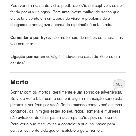
Para ver uma
casa
de
vidro, prediz que são susceptíveis
de
ser
ferido por ouvir elogios. Para uma jovem mulher
de
sonho que
ela está vivendo em uma
casa
de
vidro, o problema dela
chegando e ameaçava a perda
de
reputação é enfatizada.
Comentário por hyza:
não me lembro
de
muitos detalhes, mas
vou começar …
Ligação permanente:
/significado/sonho-
casa
-
de
-vidro-estufa-
estufas/
Morto
565
Sonhar com os mortos, geralmente é um sonho
de
advertência.
Se você ver e falar com o seu pai, alguma transação sorte está
prestes a ser feita por você. Tenha cuidado como você celebrar
contratos, os inimigos estão ao seu redor. Homens e mulheres
são avisados ​​
de
olhar para a sua reputação após este sonho.
Para ver a sua mãe, avisa a controlar a sua inclinação para
cultivar estilo
de
vida que é insalubre e geralmente …