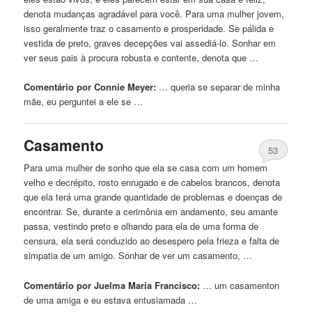
denota mudanças agradável para você. Para uma mulher jovem,
isso geralmente traz o casamento e prosperidade. Se pálida e
vestida
de
preto
, graves decepções vai assediá-lo. Sonhar em
ver seus pais à procura robusta e contente, denota que …
Comentário por Connie Meyer:
… queria se separar
de
minha
mãe, eu perguntei a ele se …
Casamento
53
Para uma mulher
de
sonho que ela se
casa
com um homem
velho e decrépito, rosto enrugado e
de
cabelos brancos, denota
que ela terá uma grande quantidade
de
problemas e doenças
de
encontrar. Se, durante a cerimônia em andamento, seu amante
passa, vestindo
preto
e olhando para ela
de
uma forma
de
censura, ela será conduzido ao desespero pela frieza e falta
de
simpatia
de
um amigo. Sonhar
de
ver um casamento, …
Comentário por Juelma Maria Francisco:
… um casamenton
de
uma amiga e eu estava entusiamada …