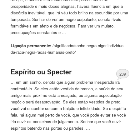
prosperidade e mais doces alegrias, haverá fluência em que a
discórdia inevitável, que irá véu todo brilho na escuridão por uma
temporada. Sonhar
de
ver um negro corpulento, denota rivais
formidáveis ​​em afeto e
de
negócios. Para ver um mulato,
preocupações constantes e …
Ligação permanente:
/significado/sonho-negro-niger-individuo-
da-raca-negra-racas-humanas-
preto
/
Espírito ou Specter
239
… em um sonho, denota que algum problema inesperado irá
confrontá-lo. Se eles estão vestida
de
branco, a saúde do seu
amigo mais próximo está ameaçado, ou alguma especulação
negócio será desaprovação. Se eles estão vestidos
de
preto
,
você vai encontrar-se com a traição e infidelidade. Se o espírito
fala, há algum mal perto
de
você, que você pode evitar se você
iria ouvir os conselhos
de
julgamento. Sonhar que você ouvir
espíritos batendo nas portas ou paredes, …