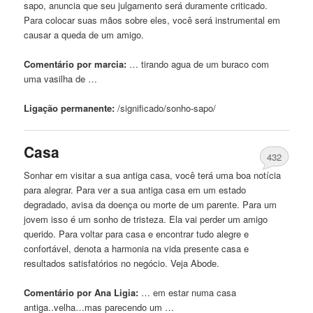
sapo
, anuncia que seu julgamento será duramente criticado.
Para colocar suas mãos sobre eles, você será instrumental em
causar a queda
de
um amigo.
Comentário por marcia:
… tirando agua
de
um buraco com
uma vasilha
de
…
Ligação permanente:
/significado/sonho-
sapo
/
Casa
432
Sonhar em visitar a sua antiga
casa
, você terá uma boa notícia
para alegrar. Para ver a sua antiga
casa
em um estado
degradado, avisa da doença ou morte
de
um parente. Para um
jovem isso é um sonho
de
tristeza. Ela vai perder um amigo
querido. Para voltar para
casa
e encontrar tudo alegre e
confortável, denota a harmonia na vida presente
casa
e
resultados satisfatórios no negócio. Veja Abode.
Comentário por Ana Ligia:
… em estar numa
casa
antiga..velha…mas parecendo um …