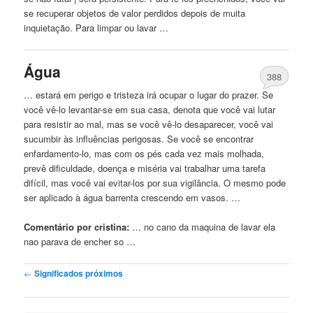
se recuperar objetos
de
valor perdidos depois
de
muita
inquietação. Para limpar ou lavar …
Água
388
… estará em perigo e tristeza irá ocupar o lugar do prazer. Se
você vê-lo levantar-se em sua
casa
, denota que você vai lutar
para resistir ao mal, mas se você vê-lo desaparecer, você vai
sucumbir às influências perigosas. Se você se encontrar
enfardamento-lo, mas com os pés cada vez mais molhada,
prevê dificuldade, doença e miséria vai trabalhar uma tarefa
difícil, mas você vai evitar-los por sua vigilância. O mesmo pode
ser aplicado à água barrenta crescendo em vasos. …
Comentário por cristina:
… no cano da maquina
de
lavar ela
nao parava
de
encher so …
Post navigation
←
Significados próximos