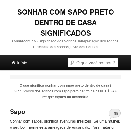
SONHAR COM SAPO PRETO
DENTRO DE CASA
SIGNIFICADOS
sonharcom.co
- Significado dos Sonhos, Interpretação dos sonhos,
Dicionário dos sonhos, Livro dos Sonhos
Main menu
Pesquisa
Ir para o conteúdo principal
Ir para o conteúdo secundário
Início
O que significa sonhar com
sapo preto dentro de casa
?
Significados dos sonhos com
sapo preto dentro de casa
.
Há 878
interpretações no dicionário:
Sapo
156
Sonhar com sapos, significa aventuras infelizes. Se uma mulher,
o seu bom nome está ameaçada
de
escândalo. Para matar um