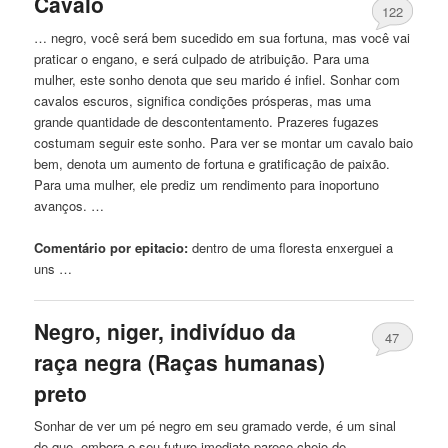
Cavalo
122
… negro, você será bem sucedido em sua fortuna, mas você vai
praticar o engano, e será culpado
de
atribuição. Para uma
mulher, este sonho denota que seu marido é infiel. Sonhar com
cavalos escuros, significa condições prósperas, mas uma
grande quantidade
de
descontentamento. Prazeres fugazes
costumam seguir este sonho. Para ver se montar um cavalo baio
bem, denota um aumento
de
fortuna e gratificação
de
paixão.
Para uma mulher, ele prediz um rendimento para inoportuno
avanços. …
Comentário por epitacio:
dentro
de
uma floresta enxerguei a
uns …
Negro, niger, indivíduo da
47
raça negra (Raças humanas)
preto
Sonhar
de
ver um pé negro em seu gramado verde, é um sinal
de
que, embora o seu futuro imediato parece cheio
de