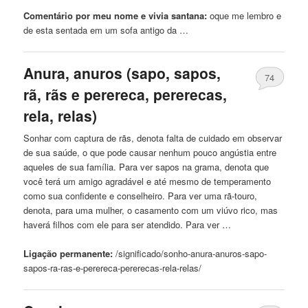
Comentário por meu nome e vivia santana:
oque me lembro e
de
esta sentada em um sofa antigo da …
Anura, anuros (
sapo
, sapos,
74
rã, rãs e perereca, pererecas,
rela, relas)
Sonhar com captura
de
rãs, denota falta
de
cuidado em observar
de
sua saúde, o que pode causar nenhum pouco angústia entre
aqueles
de
sua família. Para ver sapos na grama, denota que
você terá um amigo agradável e até mesmo
de
temperamento
como sua confidente e conselheiro. Para ver uma rã-touro,
denota, para uma mulher, o casamento com um viúvo rico, mas
haverá filhos com ele para ser atendido. Para ver …
Ligação permanente:
/significado/sonho-anura-anuros-
sapo
-
sapos-ra-ras-e-perereca-pererecas-rela-relas/