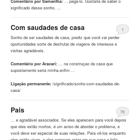
Comentário por Samantha:
… pega-lo. Gostaria
de
saber o
significado desse sonho. …
Com saudades
de
casa
1
Sonho
de
ser saudades
de
casa
, prediz que você vai perder
oportunidades sorte
de
desfrutar
de
viagens
de
interesse e
visitas agradáveis.
Comentário por Aracari:
… na construçao da
casa
que
supostamente seria minha.enfim …
Ligação permanente:
/significado/sonho-com-saudades-
de
-
casa
/
Pais
70
… e agradável associados. Se eles aparecem para você depois
que eles estão mortos, é um aviso
de
abordar o problema, e
você deve ser especial
de
suas relações. Para vê-los enquanto
eles estão vivos, e eles parecem estar em sua
casa
e feliz,