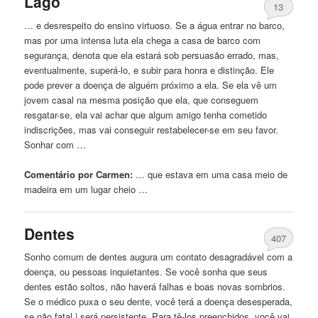
Lago
13
… e desrespeito do ensino virtuoso. Se a água entrar no barco,
mas por uma intensa luta ela chega a
casa
de
barco com
segurança, denota que ela estará sob persuasão errado, mas,
eventualmente, superá-lo, e subir para honra e distinção. Ele
pode prever a doença
de
alguém próximo a ela. Se ela vê um
jovem casal na mesma posição que ela, que conseguem
resgatar-se, ela vai achar que algum amigo tenha cometido
indiscrições, mas vai conseguir restabelecer-se em seu favor.
Sonhar com …
Comentário por Carmen:
… que estava em uma
casa
meio
de
madeira em um lugar cheio …
Dentes
407
Sonho comum
de
dentes augura um contato desagradável com a
doença, ou pessoas inquietantes. Se você sonha que seus
dentes estão soltos, não haverá falhas e boas novas sombrios.
Se o médico puxa o seu dente, você terá a doença desesperada,
se não fatal | será persistente. Para tê-los preenchidos, você vai