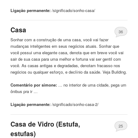
Ligação permanente:
/significado/sonho-
casa
/
Casa
36
Sonhar com a construção
de
uma
casa
, você vai fazer
mudanças inteligentes em seus negócios atuais. Sonhar que
você possui uma elegante
casa
, denota que em breve você vai
sair
de
sua
casa
para uma melhor e fortuna vai ser gentil com
você. As casas antigas e degradadas, denotam fracasso nos
negócios ou qualquer esforço, e declínio da saúde. Veja Building.
Comentário por simone:
… no interior
de
uma cidade, pega um
ônibus pra ir …
Ligação permanente:
/significado/sonho-
casa
-2/
Casa
de
Vidro (Estufa,
25
estufas)