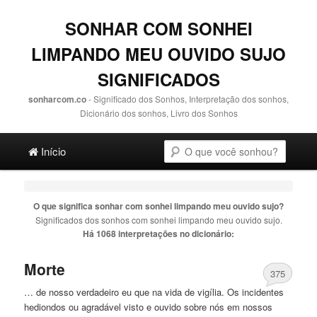
SONHAR COM SONHEI
LIMPANDO MEU OUVIDO SUJO
SIGNIFICADOS
sonharcom.co
- Significado dos Sonhos, Interpretação dos sonhos,
Dicionário dos sonhos, Livro dos Sonhos
Main menu
Pesquisa
Ir para o conteúdo principal
Ir para o conteúdo secundário
Início
O que significa sonhar com
sonhei limpando meu ouvido sujo
?
Significados dos sonhos com
sonhei limpando meu ouvido sujo
.
Há 1068 interpretações no dicionário:
Morte
375
… de nosso verdadeiro eu que na vida de vigília. Os incidentes
hediondos ou agradável visto e
ouvido
sobre nós em nossos