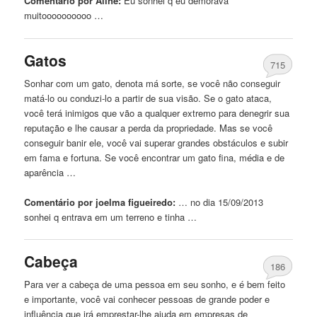
Comentário por Aline:
Eu
sonhei
q eu demorava
muitoooooooooo …
Gatos
715
Sonhar com um gato, denota má sorte, se você não conseguir
matá-lo ou conduzi-lo a partir de sua visão. Se o gato ataca,
você terá inimigos que vão a qualquer extremo para denegrir sua
reputação e lhe causar a perda da propriedade. Mas se você
conseguir banir ele, você vai superar grandes obstáculos e subir
em fama e fortuna. Se você encontrar um gato fina, média e de
aparência …
Comentário por joelma figueiredo:
… no dia 15/09/2013
sonhei
q entrava em um terreno e tinha …
Cabeça
186
Para ver a cabeça de uma pessoa em seu sonho, e é bem feito
e importante, você vai conhecer pessoas de grande poder e
influência que irá emprestar-lhe ajuda em empresas de