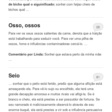
de bicho qual o siguinificado:
sonhei
com feijao cheio de
bichos qual …
Osso, ossos
26
Para ver os seus ossos salientes da carne, denota que a traição
está trabalhando para seduzir você. Para ver uma pilha de
ossos, fome e influências contaminadoras cercá-lo. …
Comentário por Linda:
Sonhei
que estava perto da minha mãe
…
Seio
81
… sonhar que o peito está ferido, prediz que alguma aflição está
ameaçando ela. Para vê-lo
sujo
ou encolhido, ela terá uma
grande decepção amorosa e muitos rivais vai afligi-la. Se é
branco e cheio, ela está prestes a ser possuidor de fortuna. Se
seu namorado é maliciosamente observá-lo através de seu
enorme buquê, ela está prestes a vir sob a influência persuasiva