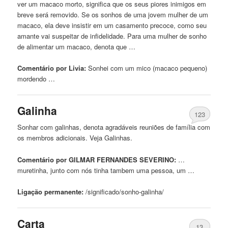
ver um macaco morto, significa que os seus piores inimigos em
breve será removido. Se os
sonhos
de uma jovem mulher de um
macaco, ela deve insistir em um casamento precoce, como seu
amante vai suspeitar de infidelidade. Para uma mulher de sonho
de alimentar um macaco, denota que …
Comentário por Livia:
Sonhei
com
um mico (macaco pequeno)
mordendo …
Galinha
123
Sonhar
com
galinhas, denota agradáveis ​​reuniões de família
com
os membros adicionais. Veja Galinhas.
Comentário por GILMAR FERNANDES SEVERINO:
…
muretinha, junto
com
nós tinha tambem uma pessoa, um …
Ligação permanente:
/significado/sonho-
galinha
/
Carta
13