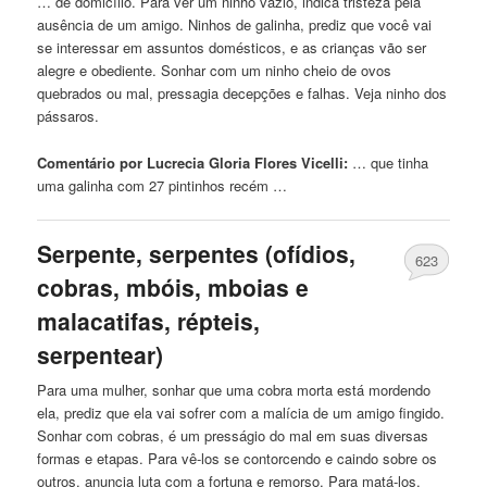
… de domicílio. Para ver um ninho vazio, indica tristeza pela
ausência de um amigo. Ninhos de
galinha
, prediz que você vai
se interessar em assuntos domésticos, e as crianças vão ser
alegre e obediente. Sonhar
com
um ninho cheio de ovos
quebrados ou mal, pressagia decepções e falhas. Veja ninho dos
pássaros.
Comentário por Lucrecia Gloria Flores Vicelli:
… que tinha
uma
galinha
com
27 pintinhos recém …
Serpente, serpentes (ofídios,
623
cobras, mbóis, mboias e
malacatifas, répteis,
serpentear)
Para uma mulher, sonhar que uma cobra
morta
está mordendo
ela, prediz que ela vai sofrer
com
a malícia de um amigo fingido.
Sonhar
com
cobras, é um presságio do mal em suas diversas
formas e etapas. Para vê-los se contorcendo e caindo sobre os
outros, anuncia luta
com
a fortuna e remorso. Para matá-los,