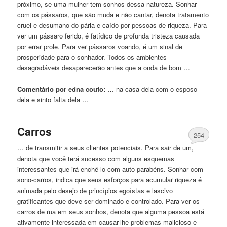
próximo, se uma mulher tem
sonhos
dessa natureza. Sonhar
com
os pássaros, que são muda e não cantar, denota tratamento
cruel e desumano do pária e caído por pessoas de riqueza. Para
ver um pássaro ferido, é fatídico de profunda tristeza causada
por errar prole. Para ver pássaros voando, é um sinal de
prosperidade para o sonhador. Todos os ambientes
desagradáveis ​​desaparecerão antes que a onda de bom …
Comentário por edna couto:
… na casa dela
com
o esposo
dela e sinto falta dela …
Carros
254
… de transmitir a seus clientes potenciais. Para sair de um,
denota que você terá sucesso
com
alguns esquemas
interessantes que irá enchê-lo
com
auto parabéns. Sonhar
com
sono-carros, indica que seus esforços para acumular riqueza é
animada pelo desejo de princípios egoístas e lascivo
gratificantes que deve ser dominado e controlado. Para ver os
carros de rua em seus
sonhos
, denota que alguma pessoa está
ativamente interessada em causar-lhe problemas malicioso e