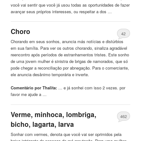
você vai sentir que você já usou todas as oportunidades de fazer
avançar seus próprios interesses, ou respeitar a dos …
Choro
42
Chorando em seus
sonhos
, anuncia más notícias e distúrbios
em sua família. Para ver os outros chorando, sinaliza agradável
reencontro após períodos de estranhamentos tristes. Este sonho
de uma jovem mulher é sinistra de brigas de namorados, que só
pode chegar a reconciliação por abnegação. Para o comerciante,
ele anuncia desânimo temporária e inverte.
Comentário por Thalita:
… e já sonhei
com
isso 2 vezes. por
favor me ajude a …
Verme, minhoca, lombriga,
462
bicho, lagarta, larva
Sonhar
com
vermes, denota que você vai ser oprimidos pela
baixa intrigante de pessoas de má reputação. Para uma mulher