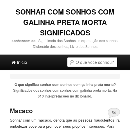
SONHAR COM SONHOS COM
GALINHA PRETA MORTA
SIGNIFICADOS
sonharcom.co
- Significado dos Sonhos, Interpretação dos sonhos,
Dicionário dos sonhos, Livro dos Sonhos
Main menu
Pesquisa
Ir para o conteúdo principal
Ir para o conteúdo secundário
Início
O que significa sonhar com
sonhos com galinha preta morta
?
Significados dos sonhos com
sonhos com galinha preta morta
.
Há
613 interpretações no dicionário:
Macaco
54
Sonhar
com
um macaco, denota que as pessoas fraudulentos irá
embelezar você para promover seus próprios interesses. Para