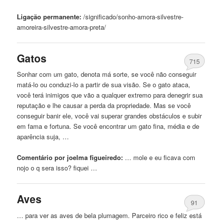
Ligação permanente:
/significado/sonho-amora-silvestre-
amoreira-silvestre-amora-
preta
/
Gatos
715
Sonhar
com
um gato, denota má sorte, se você não conseguir
matá-lo ou conduzi-lo a partir de sua visão. Se o gato ataca,
você terá inimigos que vão a qualquer extremo para denegrir sua
reputação e lhe causar a perda da propriedade. Mas se você
conseguir banir ele, você vai superar grandes obstáculos e subir
em fama e fortuna. Se você encontrar um gato fina, média e de
aparência suja, …
Comentário por joelma figueiredo:
… mole e eu ficava
com
nojo o q sera isso? fiquei …
Aves
91
… para ver as aves de bela plumagem. Parceiro rico e feliz está