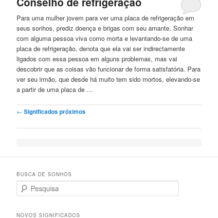
Conselho de refrigeração
Para uma mulher jovem para ver uma placa de refrigeração em
seus
sonhos
, prediz doença e brigas
com
seu amante. Sonhar
com
alguma pessoa viva como
morta
e levantando-se de uma
placa de refrigeração, denota que ela vai ser indirectamente
ligados
com
essa pessoa em alguns problemas, mas vai
descobrir que as coisas vão funcionar de forma satisfatória. Para
ver seu irmão, que desde há muito tem sido mortos, elevando-se
a partir de uma placa de …
Post navigation
←
Significados próximos
BUSCA DE SONHOS
Search
NOVOS SIGNIFICADOS