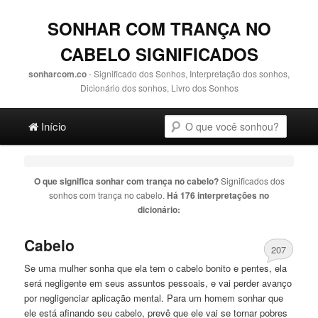
SONHAR COM TRANÇA NO
CABELO SIGNIFICADOS
sonharcom.co
- Significado dos Sonhos, Interpretação dos sonhos,
Dicionário dos sonhos, Livro dos Sonhos
Main menu
Pesquisa
Ir para o conteúdo principal
Ir para o conteúdo secundário
Início
O que significa sonhar com
trança no cabelo
?
Significados dos
sonhos com
trança no cabelo
.
Há 176 interpretações no
dicionário:
Cabelo
207
Se uma mulher sonha que ela tem o
cabelo
bonito e pentes, ela
será negligente em seus assuntos pessoais, e vai perder avanço
por negligenciar aplicação mental. Para um homem sonhar que
ele está afinando seu
cabelo
, prevê que ele vai se tornar pobres