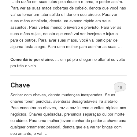
… da razão em suas lutas pela riqueza e fama, e perder assim.
Para ver as suas mãos cobertas de
cabelo
, denota que você não
vai se tornar um fator sólida e líder em seu círculo. Para ver
suas mãos ampliada, denota um avanço rápido em seus
assuntos. Para vê-los menor, o inverso é previsto. Para ver as
suas mãos sujas, denota que você vai ser invejoso e injusto
para os outros. Para lavar suas mãos, você vai participar de
alguma festa alegre. Para uma mulher para admirar as suas …
Comentário por elaine:
… em pé pra chegar
no
altar ai eu volto
pra trás e vejo …
Chave
16
Sonhar com chaves, denota mudanças inesperadas. Se as
chaves forem perdidas, aventuras desagradáveis ​​irá afetá-lo.
Para encontrar as chaves, traz a paz interna e voltas rápidas aos
negócios. Chaves quebradas, prenuncia separação ou por morte
ou ciúme. Para uma mulher jovem sonhar de perder a chave para
qualquer ornamento pessoal, denota que ela vai ter brigas com
seu amante, e vai …