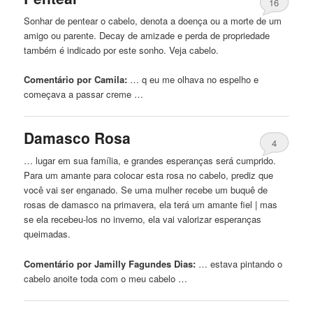
16
Sonhar de pentear o
cabelo
, denota a doença ou a morte de um
amigo ou parente. Decay de amizade e perda de propriedade
também é indicado por este sonho. Veja
cabelo
.
Comentário por Camila:
… q eu me olhava
no
espelho e
começava a passar creme …
Damasco Rosa
4
… lugar em sua família, e grandes esperanças será cumprido.
Para um amante para colocar esta rosa
no
cabelo
, prediz que
você vai ser enganado. Se uma mulher recebe um buquê de
rosas de damasco na primavera, ela terá um amante fiel | mas
se ela recebeu-los
no
inverno, ela vai valorizar esperanças
queimadas.
Comentário por Jamilly Fagundes Dias:
… estava pintando o
cabelo
anoite toda com o meu
cabelo
…