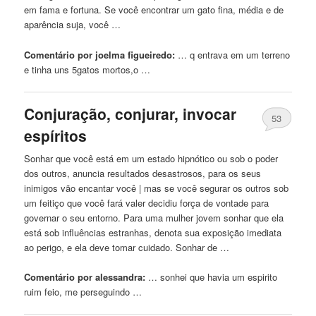
em fama e fortuna. Se você encontrar
um
gato fina, média e de
aparência suja, você …
Comentário por joelma figueiredo:
… q entrava em
um
terreno
e tinha uns 5gatos mortos,o …
Conjuração, conjurar, invocar
53
espíritos
Sonhar que você está em
um
estado hipnótico ou sob o poder
dos outros, anuncia resultados desastrosos, para os seus
inimigos vão encantar você | mas se você segurar os outros sob
um
feitiço que você fará valer decidiu força de vontade para
governar o seu entorno. Para uma mulher jovem sonhar que ela
está sob influências estranhas, denota sua exposição imediata
ao perigo, e ela deve tomar cuidado. Sonhar de …
Comentário por alessandra:
… sonhei que havia
um
espirito
ruim
feio
, me perseguindo …