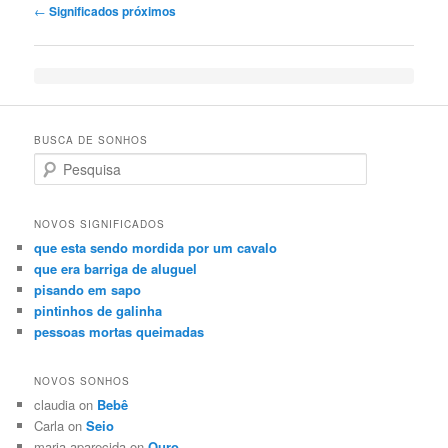
Post navigation
←
Significados próximos
BUSCA DE SONHOS
Search
NOVOS SIGNIFICADOS
que esta sendo mordida por um cavalo
que era barriga de aluguel
pisando em sapo
pintinhos de galinha
pessoas mortas queimadas
NOVOS SONHOS
claudia on
Bebê
Carla on
Seio
maria aparecida on
Ouro