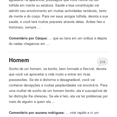
tolhida em mente ou estatura. Saúde e boa constituição vai
admitir seu envolvimento em muitas actividades rentáveis, tanto
da mente e do corpo. Para ver seus amigos tolhida, denota a sua
saúde, e você terá muitos prazeres através deles. Anões
feio
e
horroroso, sempre …
Comentário por Caique:
… que eu tava em
um
onibus e depois
do nadas chegamos em …
Homem
216
Sonho de
um
homem, se bonito, bem formado e flexível, denota
que você vai aproveitar a vida muito e entrar em ricas
possessões. Se ele é disforme e desagradável, você vai
conhecer decepções e muitas perplexidades vai envolvê-lo. Para
uma mulher de sonho de
um
homem bonito, ela é susceptível de
ter distinção lhe ofereceu. Se ele é
feio
, ela vai ter problemas por
meio de alguém a quem ela …
Comentário por suzana rodrigues:
… virei rapido e vi
um