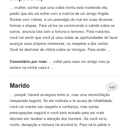
… mulher, sonhar que uma cobra morta está mordendo ela,
prediz que ela vai sofrer com a malícia de
um
amigo fingido.
Sonhar com cobras, é
um
presságio do mal em suas diversas
formas e etapas. Para vê-los se contorcendo e caindo sobre os
outros, anuncia luta com a fortuna e remorso. Para matá-los,
você vai sentir que você já usou todas as oportunidades de fazer
avançar seus próprios interesses, ou respeitar a dos outros.
Você irá desfrutar de vitória sobre os inimigos. Para andar …
Comentário por rose:
… voltei para casa
um
amigo meu ja
estava na minha casa e …
Marido
449
… porquê, haverá amargura entre si, mas uma reconciliação
inesperada seguirá. Se ele maltrata e
te
acusa de infidelidade,
você vai manter seu respeito e confiança, mas outras
preocupações seguirá e você será avisado para ser mais
discreto em receber a atenção dos homens. Se você vê-lo
morto, decepção e tristeza irá envolvê-lo. Para vê-lo pálido e