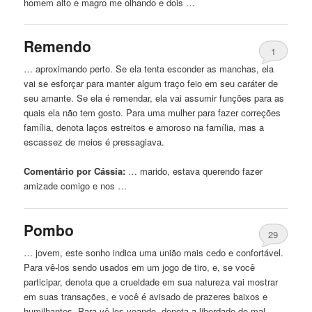
homem alto e magro me olhando e dois …
Remendo
1
… aproximando perto. Se ela tenta esconder as manchas, ela
vai se esforçar para manter algum traço
feio
em seu caráter de
seu amante. Se ela é remendar, ela vai assumir funções para as
quais ela não tem gosto. Para uma mulher para fazer correções
família, denota laços estreitos e amoroso na família, mas a
escassez de meios é pressagiava.
Comentário por Cássia:
… marido, estava
querendo
fazer
amizade comigo e nos …
Pombo
29
… jovem, este sonho indica uma união mais cedo e confortável.
Para vê-los sendo usados ​​em
um
jogo de tiro, e, se você
participar, denota que a crueldade em sua natureza vai mostrar
em suas transações, e você é avisado de prazeres baixos e
humilhantes. Para vê-los voando, denota a liberdade do mal-