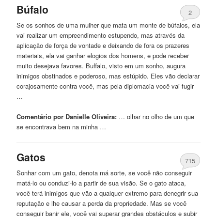
Búfalo
2
Se os sonhos de uma mulher que mata
um
monte de búfalos, ela
vai realizar
um
empreendimento estupendo, mas através da
aplicação de força de vontade e deixando de fora os prazeres
materiais, ela vai ganhar elogios dos homens, e pode receber
muito desejava favores. Buffalo, visto em
um
sonho, augura
inimigos obstinados e poderoso, mas estúpido. Eles vão declarar
corajosamente contra você, mas pela diplomacia você vai fugir
…
Comentário por Danielle Oliveira:
… olhar no olho de
um
que
se encontrava bem na minha …
Gatos
715
Sonhar com
um
gato, denota má sorte, se você não conseguir
matá-lo ou conduzi-lo a partir de sua visão. Se o gato ataca,
você terá inimigos que vão a qualquer extremo para denegrir sua
reputação e lhe causar a perda da propriedade. Mas se você
conseguir banir ele, você vai superar grandes obstáculos e subir