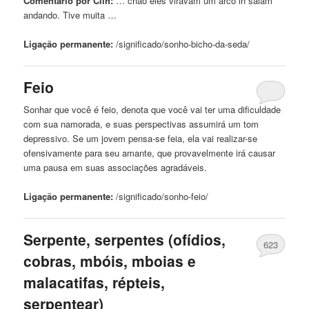
Comentário por Ciih:
… chão eles viravam
um
arco ih saiam
andando. Tive muita …
Ligação permanente:
/significado/sonho-
bicho
-da-seda/
Feio
Sonhar que você é
feio
, denota que você vai ter uma dificuldade
com sua namorada, e suas perspectivas assumirá
um
tom
depressivo. Se
um
jovem pensa-se feia, ela vai realizar-se
ofensivamente para seu amante, que provavelmente irá causar
uma pausa em suas associações agradáveis.
Ligação permanente:
/significado/sonho-
feio
/
Serpente, serpentes (ofídios,
623
cobras, mbóis, mboias e
malacatifas, répteis,
serpentear)