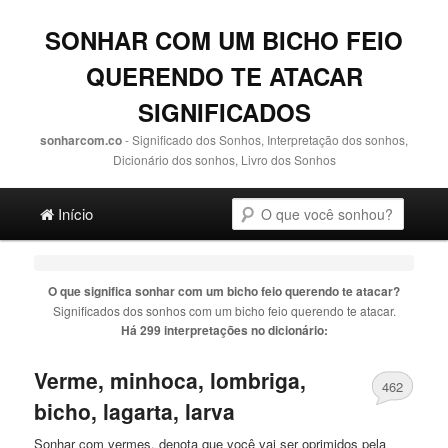
SONHAR COM UM BICHO FEIO
QUERENDO TE ATACAR
SIGNIFICADOS
sonharcom.co
- Significado dos Sonhos, Interpretação dos sonhos,
Dicionário dos sonhos, Livro dos Sonhos
Main menu
Pesquisa
Ir para o conteúdo principal
Ir para o conteúdo secundário
Início
O que significa sonhar com
um bicho feio querendo te atacar
?
Significados dos sonhos com
um bicho feio querendo te atacar
.
Há 299 interpretações no dicionário:
Verme, minhoca, lombriga,
462
bicho
, lagarta, larva
Sonhar com vermes, denota que você vai ser oprimidos pela