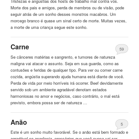
Tristezas e angústias dos hosts de trabalho mal contra vós.
Morte dos pais e amigos, perda de membros ou de visão, pode
seguir atrás de
um
sonho desses monstros macabros.
Um
morcego branco é quase
um
sinal certo de morte. Muitas vezes,
a morte de uma criança segue este sonho.
Carne
59
Se cânceres matérias e sangrento, e tumores de natureza
maligna vai
atacar
o assunto. Seja em sua guarda, como as
contusões e feridas de qualquer tipo. Para ver ou comer carne
cozida, angústia superando ajuda humana está diante de você.
Perda de vida por meio horríveis irá ocorrer. Beef devidamente
servido sob
um
ambiente agradável denotam estados
harmoniosas no amor e negócios, caso contrário, o mal está
previsto, embora possa ser de natureza …
Anão
5
Este é
um
sonho muito favorável. Se o anão está bem formado e
agradável na aparência, presságios que você nunca vai ser