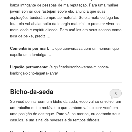
baixa intrigante de pessoas de má reputação. Para uma mulher
jovem sonhar que rastejam sobre ela, anuncia que suas
aspirações tenderá sempre ao material. Se ela mata ou joga-los
fora, ela vai abalar solto da letargia materiais e procurar viver na
moralidade e espiritualidade. Para usá-los em seus sonhos como
isca de peixe, prediz …
Comentário por marl:
… que conversava com
um
homem que
expelia uma lombriga …
Ligação permanente:
/significado/sonho-verme-minhoca-
lombriga-
bicho
-lagarta-larva/
Bicho
-da-seda
5
Se você sonhar com
um
bicho
-da-seda, você vai se envolver em
um
trabalho muito rentável, o que também vai colocar você em
uma posição de destaque. Para vê-los mortos, ou cortando seus
casulos, é
um
sinal de reveses e de tempos difíceis.