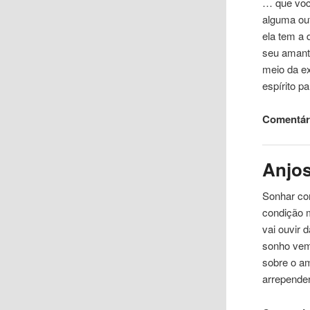
… que voc
alguma ou
ela tem a 
seu amante
meio da e
espírito p
Comentári
Anjo
Sonhar com
condição 
vai ouvir
sonho vem
sobre o a
arrepender