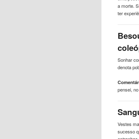
a morte. 
ter experi
Besou
coleó
Sonhar co
denota po
Comentári
pensei, n
Sang
Vestes ma
sucesso q
estranhas.