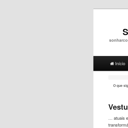
S
sonharco
Main menu
Ir para 
Ir para
Início
O que si
Vestu
… atuais 
transform