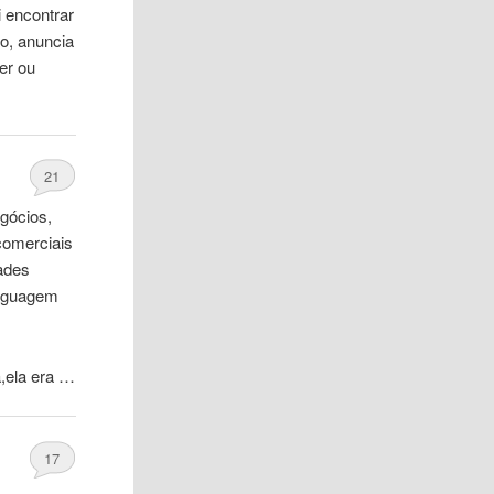
 encontrar
o, anuncia
er ou
21
egócios,
comerciais
dades
inguagem
,ela era …
17