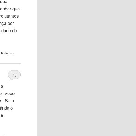
 que
onhar que
relutantes
nça por
iedade de
o, que …
75
ma
el, você
s. Se o
ândalo
se