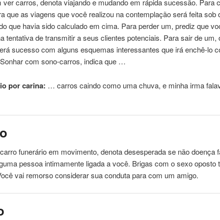
 ver carros, denota viajando e mudando em rápida sucessão. Para 
a que as viagens que você realizou na contemplação será feita sob d
do que havia sido calculado em cima. Para perder um, prediz que vo
na tentativa de transmitir a seus clientes potenciais. Para sair de um,
terá sucesso com alguns esquemas interessantes que irá enchê-lo 
 Sonhar com sono-carros, indica que …
o por carina:
… carros caindo como
uma
chuva, e minha irma fala
ão
arro funerário em movimento, denota desesperada se não doença fa
alguma
pessoa
intimamente ligada a você. Brigas com o sexo oposto
 Você vai remorso considerar sua conduta para com um amigo.
o