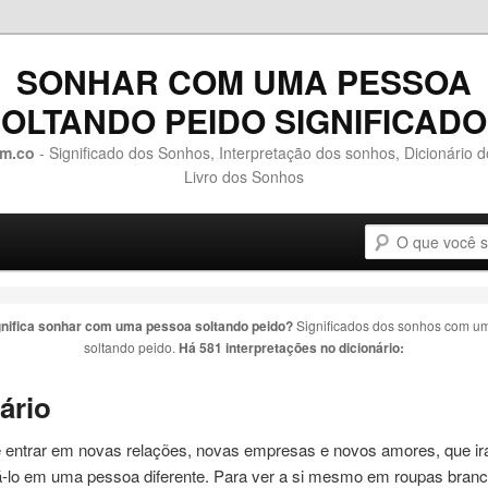
SONHAR COM UMA PESSOA
OLTANDO PEIDO SIGNIFICAD
m.co
- Significado dos Sonhos, Interpretação dos sonhos, Dicionário 
Livro dos Sonhos
Pesquisa
o conteúdo principal
 o conteúdo secundário
gnifica sonhar com
uma pessoa soltando peido
?
Significados dos sonhos com
um
soltando peido
.
Há 581 interpretações no dicionário:
ário
e entrar em novas relações, novas empresas e novos amores, que ir
á-lo em
uma
pessoa
diferente. Para ver a si mesmo em roupas branc