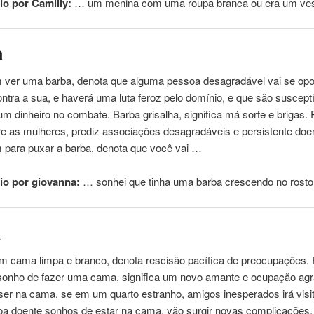
o por Camilly:
… um menina com
uma
roupa branca ou era um ve
a
m ver
uma
barba, denota que alguma
pessoa
desagradável vai se opo
ontra a sua, e haverá
uma
luta feroz pelo domínio, e que são suscept
um dinheiro no combate. Barba grisalha, significa má sorte e brigas. 
e as mulheres, prediz associações desagradáveis ​​e persistente do
m para puxar a barba, denota que você vai …
io por giovanna:
… sonhei que tinha
uma
barba crescendo no rosto
a
m cama limpa e branco, denota rescisão pacífica de preocupações.
 sonho de fazer
uma
cama, significa um novo amante e ocupação agr
er na cama, se em um quarto estranho, amigos inesperados irá visit
oa
doente sonhos de estar na cama, vão surgir novas complicações, 