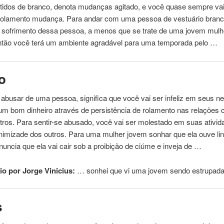
stidos de branco, denota mudanças agitado, e você quase sempre vai
a rolamento mudança. Para andar com
uma
pessoa
de vestuário branc
 sofrimento dessa
pessoa
, a menos que se trate de
uma
jovem mulh
então você terá um ambiente agradável para
uma
temporada pelo …
o
 abusar de
uma
pessoa
, significa que você vai ser infeliz em seus n
um bom dinheiro através de persistência de rolamento nas relações 
ros. Para sentir-se abusado, você vai ser molestado em suas ativi
 inimizade dos outros. Para
uma
mulher jovem sonhar que ela ouve l
nuncia que ela vai cair sob a proibição de ciúme e inveja de …
o por Jorge Vinicius:
… sonhei que vi
uma
jovem sendo estrupada
s