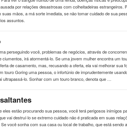
ausada por relações desastrosas com colheitadeiras estrangeiros. 
 suas mãos, a má sorte imediata, se não tomar cuidado de sua
pes
ios assuntos.
o
uma
perseguindo você, problemas de negócios, através de concorren
e ciumentos, irá atormentá-lo. Se
uma
jovem mulher encontra um tour
ferta de casamento, mas, recusando a oferta, ela vai melhorar sua fo
um touro Goring
uma
pessoa
, o infortúnio de imprudentemente usan
ai ultrapassá-lo. Sonhar com um touro branco, denota que …
saltantes
e eles estão procurando sua
pessoa
, você terá perigosos inimigos p
 que vai destruí-lo se extremo cuidado não é praticada em suas rela
 Se você sonha com sua casa ou local de trabalho, que está sendo a