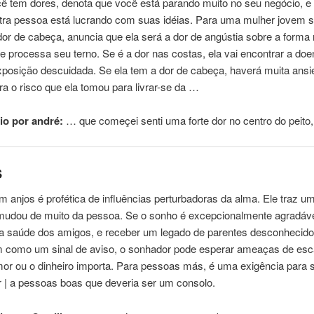
ê tem dores, denota que você está parando muito no seu negócio, e
tra
pessoa
está lucrando com suas idéias. Para
uma
mulher jovem s
dor de cabeça, anuncia que ela será a dor de angústia sobre a forma 
 processa seu terno. Se é a dor nas costas, ela vai encontrar a doe
xposição descuidada. Se ela tem a dor de cabeça, haverá muita ans
ara o risco que ela tomou para livrar-se da …
o por andré:
… que começei senti
uma
forte dor no centro do peit
s
 anjos é profética de influências perturbadoras da alma. Ele traz
u
mudou de muito da
pessoa
. Se o sonho é excepcionalmente agradáv
 da saúde dos amigos, e receber um legado de parentes desconhecido
 como um sinal de aviso, o sonhador pode esperar ameaças de esc
mor ou o dinheiro importa. Para pessoas más, é
uma
exigência para 
 | a pessoas boas que deveria ser um consolo.