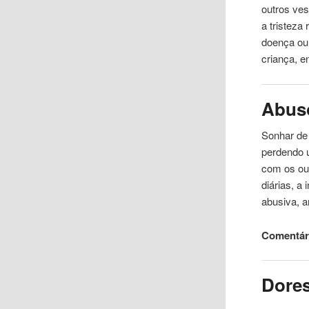
outros ve
a tristez
doença ou
criança, 
Abus
Sonhar de
perdendo 
com os out
diárias, a
abusiva, a
Comentári
Dore