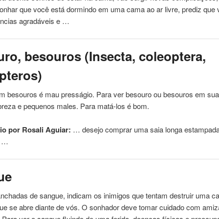
Sonhar que você está dormindo em
uma
cama ao ar livre, prediz que 
ências agradáveis ​​e …
ro, besouros (Insecta, coleoptera,
pteros)
m besouros é mau presságio. Para ver besouro ou besouros em su
breza e pequenos males. Para matá-los é bom.
o por Rosali Aguiar:
… desejo comprar
uma
saia longa estampada
o …
ue
nchadas de sangue, indicam os inimigos que tentam destruir
uma
ca
ue se abre diante de vós. O sonhador deve tomar cuidado com ami
 Para ver o sangue fluindo de
uma
ferida, doenças físicas e preocu