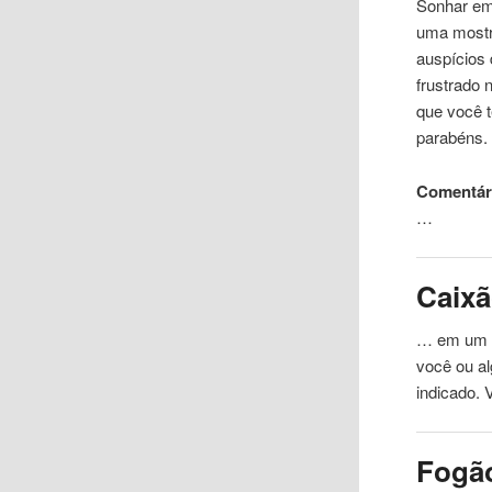
Sonhar em
uma
mostr
auspícios 
frustrado 
que você 
parabéns.
Comentári
…
Caix
… em um c
você ou 
indicado.
Fogã