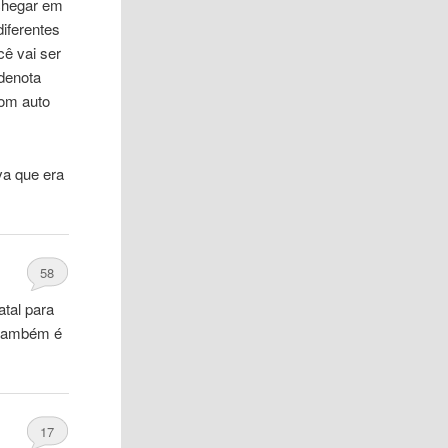
chegar em
iferentes
cê vai ser
 denota
com auto
va que era
58
tal para
 também é
17