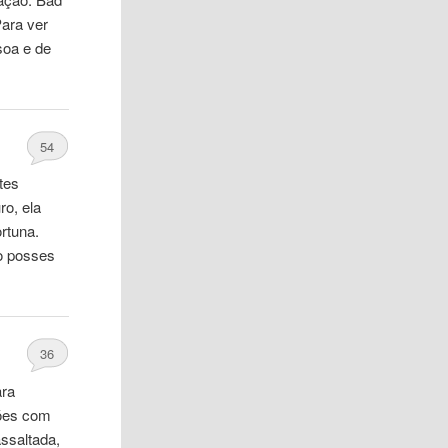
Para ver
soa
e de
54
tes
o, ela
rtuna.
do posses
36
ara
ções com
ssaltada,