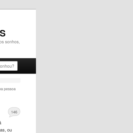
OS
dos sonhos,
a pessoa
146
á
as, ou