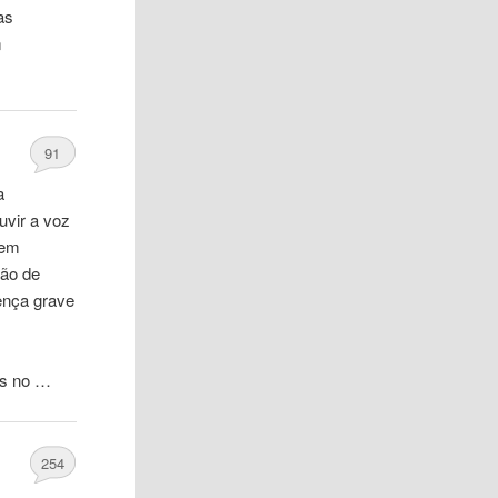
as
m
91
a
uvir a voz
 em
ção de
ença grave
os no …
254