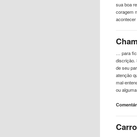
sua boa r
coragem n
acontecer
Cham
… para fi
discrição.
de seu par
atenção q
mal-entend
ou alguma
Comentári
Carr