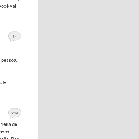
você vai
14
a
pessoa
,
. E
249
rreira de
zades
pação. Bad