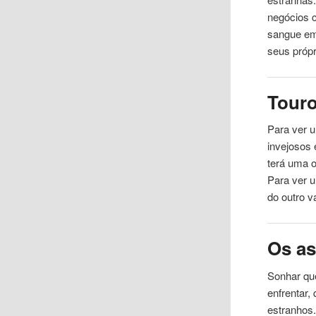
negócios c
sangue em
seus própr
Tour
Para ver
invejosos 
terá
uma
o
Para ver 
do outro v
Os as
Sonhar qu
enfrentar,
estranhos.