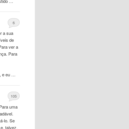
stido …
6
r a sua
íveis de
Para ver a
ença. Para
, e eu …
105
 Para
uma
adável.
á-lo. Se
e, talvez,