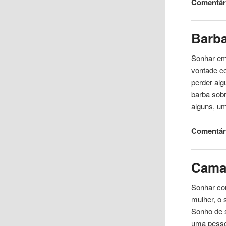
Comentári
Barb
Sonhar e
vontade c
perder alg
barba sobr
alguns, u
Comentár
Cam
Sonhar co
mulher, o
Sonho de s
uma
pess