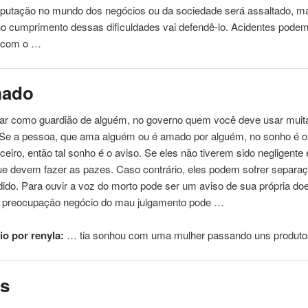
eputação no mundo dos negócios ou da sociedade será assaltado, m
o cumprimento dessas dificuldades vai defendê-lo. Acidentes pode
 com o …
ado
car como guardião de alguém, no governo quem você deve usar muit
 Se a
pessoa
, que ama alguém ou é amado por alguém, no sonho é o
ceiro, então tal sonho é o aviso. Se eles não tiverem sido negligente
ue devem fazer as pazes. Caso contrário, eles podem sofrer separa
ido. Para ouvir a voz do morto pode ser um aviso de sua própria do
 preocupação negócio do mau julgamento pode …
o por renyla:
… tia sonhou com
uma
mulher passando uns produt
os