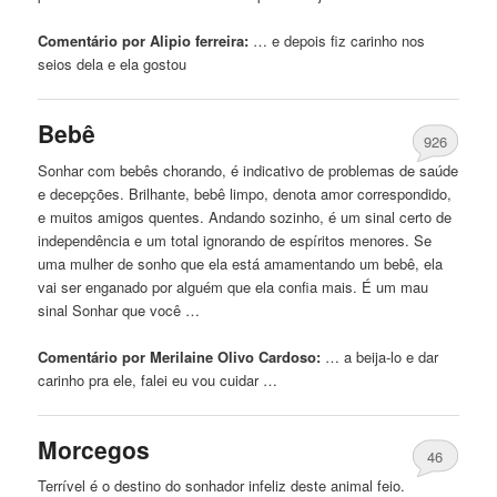
Comentário por Alipio ferreira:
… e depois fiz
carinho
nos
seios dela e ela gostou
Bebê
926
Sonhar com bebês chorando, é indicativo de problemas de saúde
e decepções. Brilhante, bebê limpo, denota amor correspondido,
e muitos amigos quentes. Andando sozinho, é um sinal certo de
independência e um total ignorando de espíritos menores. Se
uma mulher de sonho que ela está amamentando um bebê, ela
vai ser enganado por alguém que ela confia mais. É um mau
sinal Sonhar que você …
Comentário por Merilaine Olivo Cardoso:
… a beija-lo e dar
carinho
pra ele, falei eu vou cuidar …
Morcegos
46
Terrível é o destino do sonhador infeliz deste animal feio.