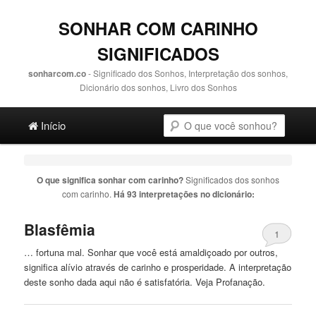
SONHAR COM CARINHO
SIGNIFICADOS
sonharcom.co
- Significado dos Sonhos, Interpretação dos sonhos,
Dicionário dos sonhos, Livro dos Sonhos
Main menu
Pesquisa
Ir para o conteúdo principal
Ir para o conteúdo secundário
Início
O que significa sonhar com
carinho
?
Significados dos sonhos
com
carinho
.
Há 93 interpretações no dicionário:
Blasfêmia
1
… fortuna mal. Sonhar que você está amaldiçoado por outros,
significa alívio através de
carinho
e prosperidade. A interpretação
deste sonho dada aqui não é satisfatória. Veja Profanação.