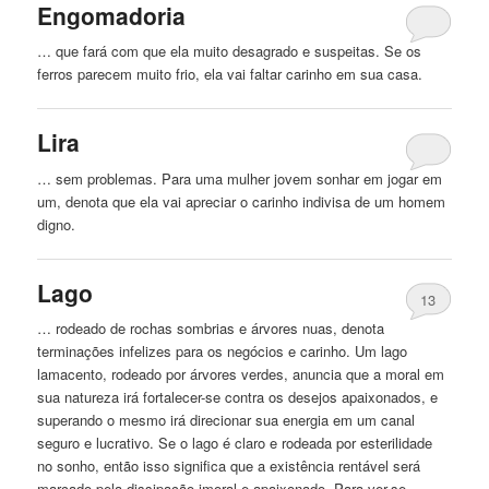
Engomadoria
… que fará com que ela muito desagrado e suspeitas. Se os
ferros parecem muito frio, ela vai faltar
carinho
em sua casa.
Lira
… sem problemas. Para uma mulher jovem sonhar em jogar em
um, denota que ela vai apreciar o
carinho
indivisa de um homem
digno.
Lago
13
… rodeado de rochas sombrias e árvores nuas, denota
terminações infelizes para os negócios e
carinho
. Um lago
lamacento, rodeado por árvores verdes, anuncia que a moral em
sua natureza irá fortalecer-se contra os desejos apaixonados, e
superando o mesmo irá direcionar sua energia em um canal
seguro e lucrativo. Se o lago é claro e rodeada por esterilidade
no sonho, então isso significa que a existência rentável será
marcado pela dissipação imoral e apaixonado. Para ver-se …