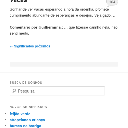
104
Sonhar de ver vacas esperando a hora da ordenha, promete
cumprimento abundante de esperanças e desejos. Veja gado. …
Comentário por Guilhermina.:
… que fizesse
carinho
nela, não
senti medo.
Post navigation
←
Significados próximos
BUSCA DE SONHOS
Search
NOVOS SIGNIFICADOS
feijão verde
atropelando criança
buraco na barriga