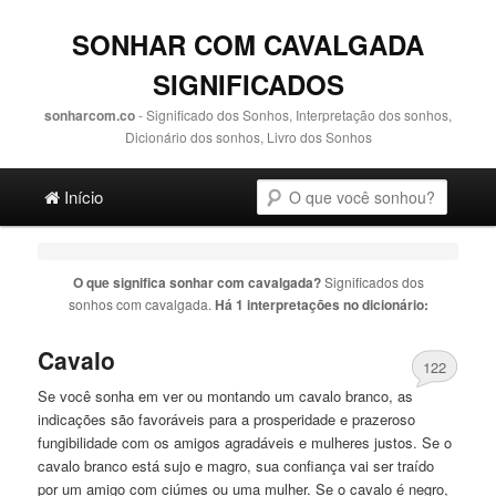
SONHAR COM CAVALGADA
SIGNIFICADOS
sonharcom.co
- Significado dos Sonhos, Interpretação dos sonhos,
Dicionário dos sonhos, Livro dos Sonhos
Main menu
Pesquisa
Ir para o conteúdo principal
Ir para o conteúdo secundário
Início
O que significa sonhar com
cavalgada
?
Significados dos
sonhos com
cavalgada
.
Há 1 interpretações no dicionário:
Cavalo
122
Se você sonha em ver ou montando um cavalo branco, as
indicações são favoráveis ​​para a prosperidade e prazeroso
fungibilidade com os amigos agradáveis ​​e mulheres justos. Se o
cavalo branco está sujo e magro, sua confiança vai ser traído
por um amigo com ciúmes ou uma mulher. Se o cavalo é negro,