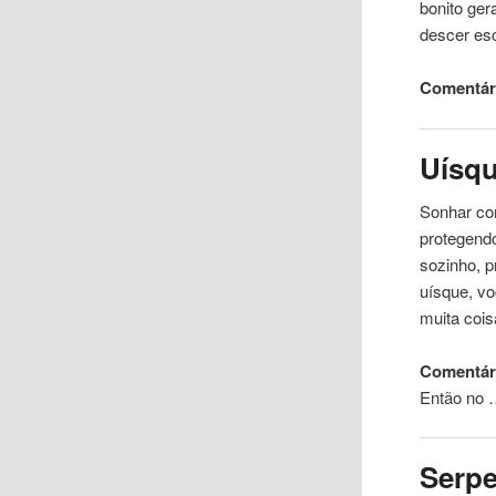
bonito ger
descer es
Comentári
Uísqu
Sonhar com
protegend
sozinho, p
uísque, v
muita coi
Comentár
Então no
Serpe