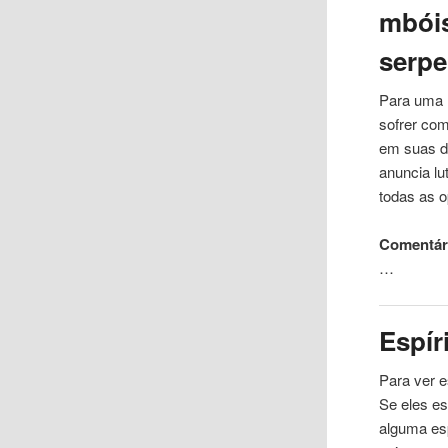
mbóis
serpe
Para uma 
sofrer co
em suas di
anuncia lu
todas as 
Comentár
…
Espír
Para ver e
Se eles e
alguma es