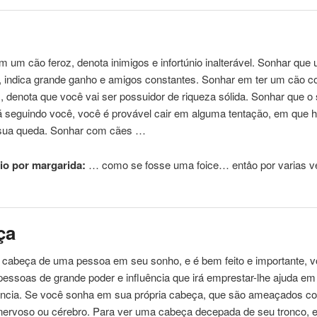
 um cão feroz, denota inimigos e infortúnio inalterável. Sonhar que
o, indica grande ganho e amigos constantes. Sonhar em ter um cão 
, denota que você vai ser possuidor de riqueza sólida. Sonhar que o
á seguindo você, você é provável cair em alguma tentação, em que 
 sua queda. Sonhar com cães …
o por margarida:
… como se fosse uma
foice
… entåo por varias v
ça
 cabeça de uma pessoa em seu sonho, e é bem feito e importante, v
pessoas de grande poder e influência que irá emprestar-lhe ajuda e
ância. Se você sonha em sua própria cabeça, que são ameaçados c
nervoso ou cérebro. Para ver uma cabeça decepada de seu tronco, 