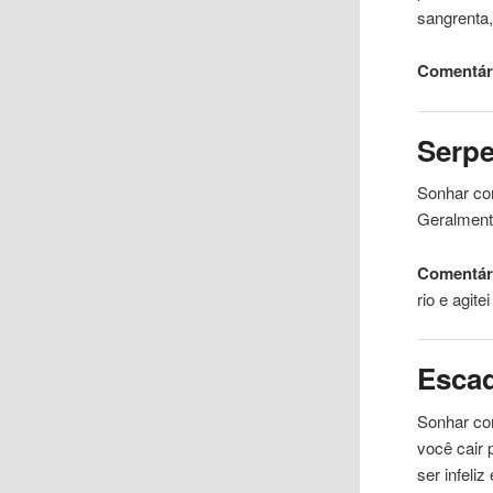
sangrenta
Comentári
Serp
Sonhar com
Geralment
Comentári
rio e agite
Esca
Sonhar co
você cair 
ser infeli