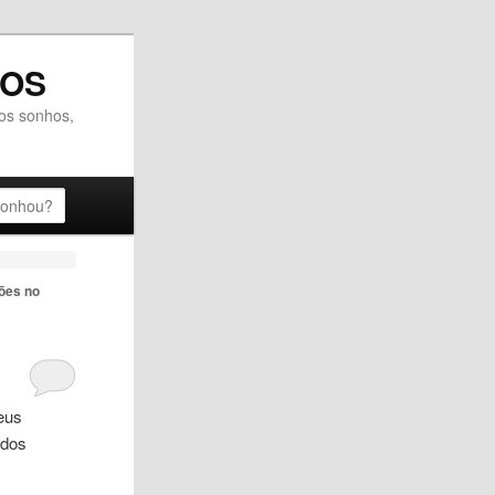
DOS
dos sonhos,
ões no
seus
 dos