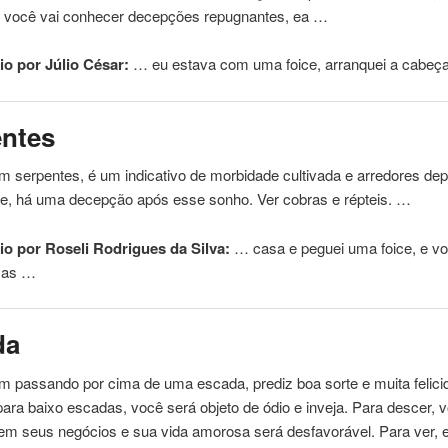
, você vai conhecer decepções repugnantes, ea …
o por Júlio César:
… eu estava com uma
foice
, arranquei a cabeç
entes
 serpentes, é um indicativo de morbidade cultivada e arredores dep
e, há uma decepção após esse sonho. Ver cobras e répteis. …
o por Roseli Rodrigues da Silva:
… casa e peguei uma
foice
, e v
i as …
da
m passando por cima de uma escada, prediz boa sorte e muita felici
para baixo escadas, você será objeto de ódio e inveja. Para descer, 
z em seus negócios e sua vida amorosa será desfavorável. Para ver,