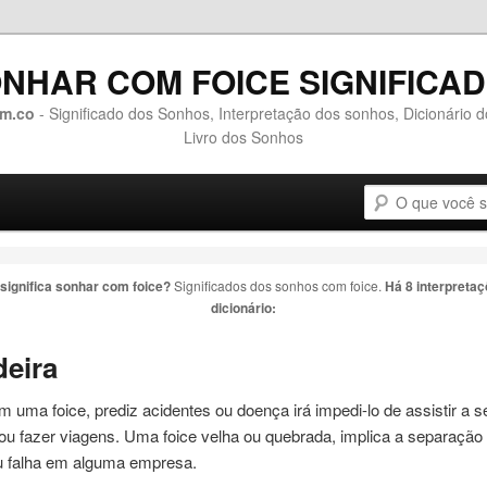
NHAR COM FOICE SIGNIFICA
m.co
- Significado dos Sonhos, Interpretação dos sonhos, Dicionário 
Livro dos Sonhos
Pesquisa
o conteúdo principal
 o conteúdo secundário
 significa sonhar com
foice
?
Significados dos sonhos com
foice
.
Há 8 interpretaç
dicionário:
eira
om uma
foice
, prediz acidentes ou doença irá impedi-lo de assistir a 
 ou fazer viagens. Uma
foice
velha ou quebrada, implica a separação
u falha em alguma empresa.