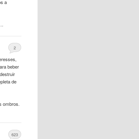
os a
 …
2
eresses,
ara beber
destruir
pleta de
s ombros.
623