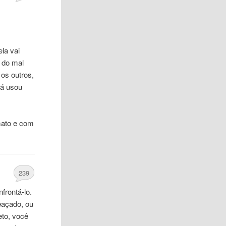
la vai
 do mal
os outros,
já usou
mato e com
239
frontá-lo.
eaçado, ou
eto, você