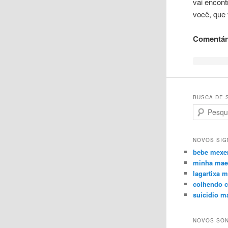
vai encont
você, que
Comentár
BUSCA DE 
Search
NOVOS SIG
bebe mexe
minha mae 
lagartixa 
colhendo c
suicidio m
NOVOS SO