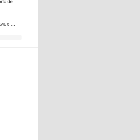
erto de
ava e …