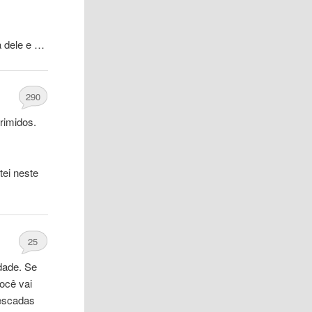
a dele e …
290
rimidos.
otei neste
25
dade. Se
você vai
 escadas