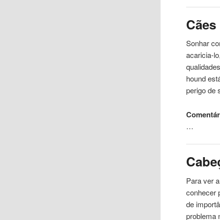
Cães
Sonhar com
acaricia-l
qualidades
hound est
perigo de
Comentári
…
Cabe
Para ver a
conhecer 
de import
problema 