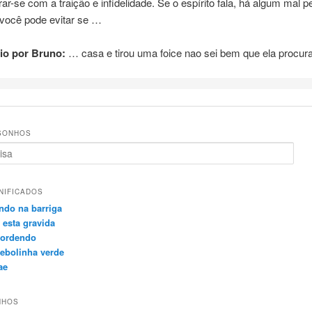
rar-se com a traição e infidelidade. Se o espírito fala, há algum mal p
 você pode evitar se …
io por Bruno:
… casa e tirou uma
foice
nao sei bem que ela procur
SONHOS
NIFICADOS
ndo na barriga
esta gravida
mordendo
ebolinha verde
ae
NHOS