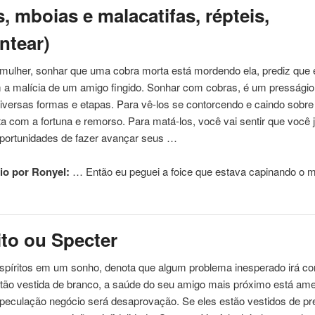
, mboias e malacatifas, répteis,
ntear)
mulher, sonhar que uma cobra morta está mordendo ela, prediz que e
m a malícia de um amigo fingido. Sonhar com cobras, é um presságio
versas formas e etapas. Para vê-los se contorcendo e caindo sobre 
ta com a fortuna e remorso. Para matá-los, você vai sentir que você 
oportunidades de fazer avançar seus …
io por Ronyel:
… Então eu peguei a
foice
que estava capinando o 
ito ou Specter
spíritos em um sonho, denota que algum problema inesperado irá con
stão vestida de branco, a saúde do seu amigo mais próximo está am
peculação negócio será desaprovação. Se eles estão vestidos de pr