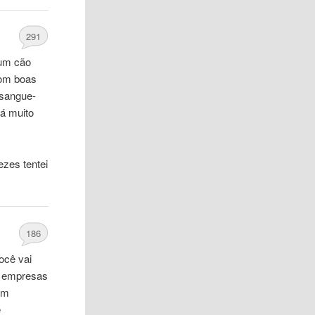
291
 um cão
com boas
 sangue-
há muito
ezes tentei
186
ocê vai
m empresas
om
e