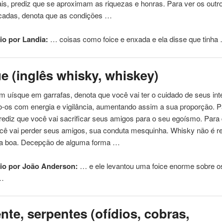
ais, prediz que se aproximam as riquezas e honras. Para ver os outr
cadas, denota que as condições …
o por Landia:
… coisas como
foice
e enxada e ela disse que tinha
e (inglês whisky, whiskey)
 uísque em garrafas, denota que você vai ter o cuidado de seus int
o-os com energia e vigilância, aumentando assim a sua proporção. P
rediz que você vai sacrificar seus amigos para o seu egoísmo. Para 
ocê vai perder seus amigos, sua conduta mesquinha. Whisky não é re
sa boa. Decepção de alguma forma …
io por João Anderson:
… e ele levantou uma
foice
enorme sobre o
 …
nte, serpentes (ofídios, cobras,