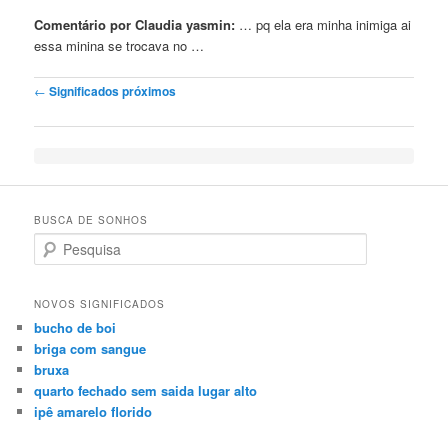
Comentário por Claudia yasmin:
… pq ela era minha
inimiga
ai
essa minina se trocava no …
Post navigation
←
Significados próximos
BUSCA DE SONHOS
Search
NOVOS SIGNIFICADOS
bucho de boi
briga com sangue
bruxa
quarto fechado sem saida lugar alto
ipê amarelo florido