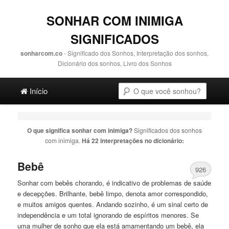
SONHAR COM INIMIGA
SIGNIFICADOS
sonharcom.co
- Significado dos Sonhos, Interpretação dos sonhos,
Dicionário dos sonhos, Livro dos Sonhos
Main menu
Pesquisa
Ir para o conteúdo principal
Ir para o conteúdo secundário
Início
O que significa sonhar com
inimiga
?
Significados dos sonhos
com
inimiga
.
Há 22 interpretações no dicionário:
Bebê
926
Sonhar com bebês chorando, é indicativo de problemas de saúde
e decepções. Brilhante, bebê limpo, denota amor correspondido,
e muitos amigos quentes. Andando sozinho, é um sinal certo de
independência e um total ignorando de espíritos menores. Se
uma mulher de sonho que ela está amamentando um bebê, ela