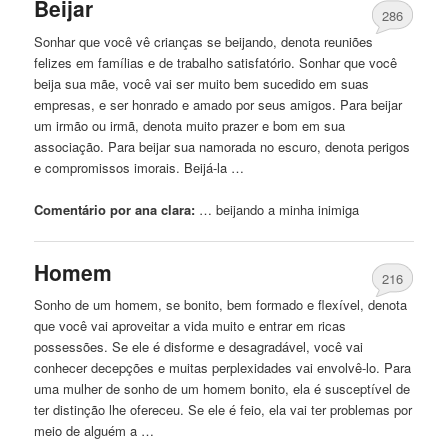
Beijar
286
Sonhar que você vê crianças se beijando, denota reuniões
felizes em famílias e de trabalho satisfatório. Sonhar que você
beija sua mãe, você vai ser muito bem sucedido em suas
empresas, e ser honrado e amado por seus amigos. Para beijar
um irmão ou irmã, denota muito prazer e bom em sua
associação. Para beijar sua namorada no escuro, denota perigos
e compromissos imorais. Beijá-la …
Comentário por ana clara:
… beijando a minha
inimiga
Homem
216
Sonho de um homem, se bonito, bem formado e flexível, denota
que você vai aproveitar a vida muito e entrar em ricas
possessões. Se ele é disforme e desagradável, você vai
conhecer decepções e muitas perplexidades vai envolvê-lo. Para
uma mulher de sonho de um homem bonito, ela é susceptível de
ter distinção lhe ofereceu. Se ele é feio, ela vai ter problemas por
meio de alguém a …