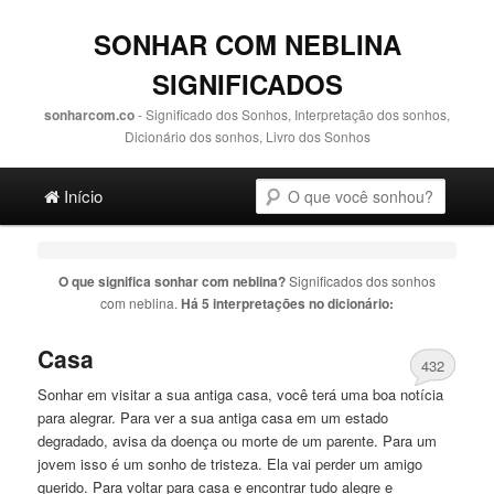
SONHAR COM NEBLINA
SIGNIFICADOS
sonharcom.co
- Significado dos Sonhos, Interpretação dos sonhos,
Dicionário dos sonhos, Livro dos Sonhos
Main menu
Pesquisa
Ir para o conteúdo principal
Ir para o conteúdo secundário
Início
O que significa sonhar com
neblina
?
Significados dos sonhos
com
neblina
.
Há 5 interpretações no dicionário:
Casa
432
Sonhar em visitar a sua antiga casa, você terá uma boa notícia
para alegrar. Para ver a sua antiga casa em um estado
degradado, avisa da doença ou morte de um parente. Para um
jovem isso é um sonho de tristeza. Ela vai perder um amigo
querido. Para voltar para casa e encontrar tudo alegre e