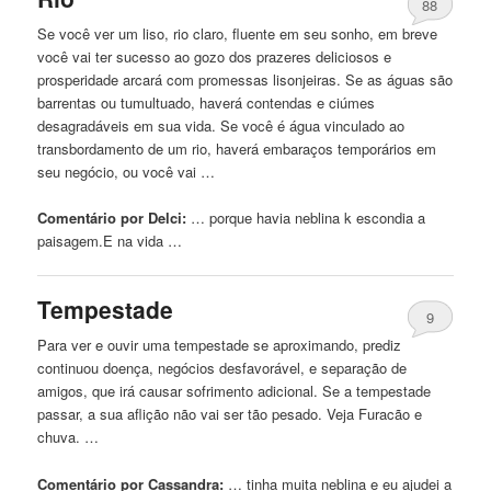
88
Se você ver um liso, rio claro, fluente em seu sonho, em breve
você vai ter sucesso ao gozo dos prazeres deliciosos e
prosperidade arcará com promessas lisonjeiras. Se as águas são
barrentas ou tumultuado, haverá contendas e ciúmes
desagradáveis ​​em sua vida. Se você é água vinculado ao
transbordamento de um rio, haverá embaraços temporários em
seu negócio, ou você vai …
Comentário por Delci:
… porque havia
neblina
k escondia a
paisagem.E na vida …
Tempestade
9
Para ver e ouvir uma tempestade se aproximando, prediz
continuou doença, negócios desfavorável, e separação de
amigos, que irá causar sofrimento adicional. Se a tempestade
passar, a sua aflição não vai ser tão pesado. Veja Furacão e
chuva. …
Comentário por Cassandra:
… tinha muita
neblina
e eu ajudei a