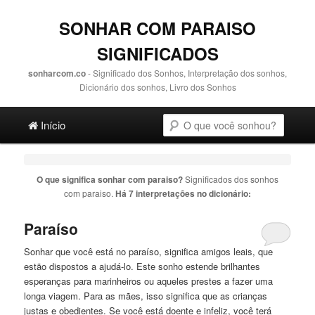
SONHAR COM PARAISO
SIGNIFICADOS
sonharcom.co
- Significado dos Sonhos, Interpretação dos sonhos,
Dicionário dos sonhos, Livro dos Sonhos
Main menu
Pesquisa
Ir para o conteúdo principal
Ir para o conteúdo secundário
Início
O que significa sonhar com
paraiso
?
Significados dos sonhos
com
paraiso
.
Há 7 interpretações no dicionário:
Paraíso
Sonhar que você está no paraíso, significa amigos leais, que
estão dispostos a ajudá-lo. Este sonho estende brilhantes
esperanças para marinheiros ou aqueles prestes a fazer uma
longa viagem. Para as mães, isso significa que as crianças
justas e obedientes. Se você está doente e infeliz, você terá