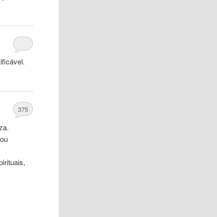
ficável.
375
za.
 ou
rituais,