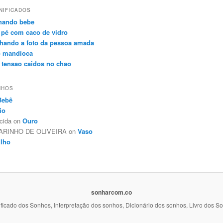
NIFICADOS
hando bebe
 pé com caco de vidro
lhando a foto da pessoa amada
o mandioca
ta tensao caidos no chao
NHOS
Bebê
io
ecida on
Ouro
ARINHO DE OLIVEIRA on
Vaso
ilho
sonharcom.co
ificado dos Sonhos, Interpretação dos sonhos, Dicionário dos sonhos, Livro dos S