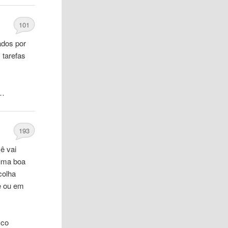
101
ados por
 tarefas
 …
193
ê vai
 uma boa
colha
e ou em
ico