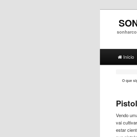
SON
sonharco
Main menu
Ir para 
Ir para
Início
O que si
Pisto
Vendo u
vai cultiv
estar cie