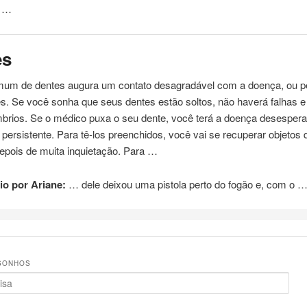
o …
es
um de dentes augura um contato desagradável com a doença, ou 
es. Se você sonha que seus dentes estão soltos, não haverá falhas 
brios. Se o médico puxa o seu dente, você terá a doença desespera
rá persistente. Para tê-los preenchidos, você vai se recuperar objetos 
epois de muita inquietação. Para …
o por Ariane:
… dele deixou uma
pistola
perto do fogão e, com o 
SONHOS