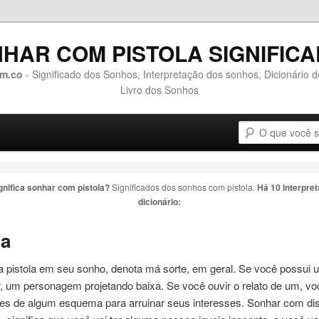
HAR COM PISTOLA SIGNIFIC
m.co
- Significado dos Sonhos, Interpretação dos sonhos, Dicionário 
Livro dos Sonhos
Pesquisa
o conteúdo principal
 o conteúdo secundário
gnifica sonhar com
pistola
?
Significados dos sonhos com
pistola
.
Há 10 interpre
dicionário:
la
ma
pistola
em seu sonho, denota má sorte, em geral. Se você possui 
ar, um personagem projetando baixa. Se você ouvir o relato de um, vo
ntes de algum esquema para arruinar seus interesses. Sonhar com d