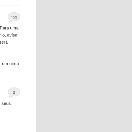
153
. Para uma
io, avisa
será
r em cima
2
e seus
…