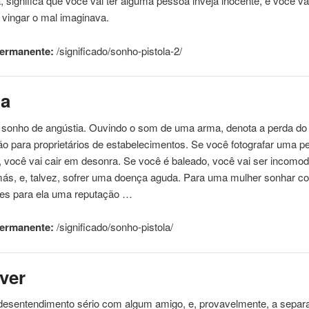
a
, significa que você vai ter alguma pessoa inveja inocente, e você vai
 vingar o mal imaginava.
permanente:
/significado/sonho-
pistola
-2/
la
 sonho de angústia. Ouvindo o som de uma arma, denota a perda do
ão para proprietários de estabelecimentos. Se você fotografar uma 
 você vai cair em desonra. Se você é baleado, você vai ser incomo
s, e, talvez, sofrer uma doença aguda. Para uma mulher sonhar com
ões para ela uma reputação …
permanente:
/significado/sonho-
pistola
/
ver
desentendimento sério com algum amigo, e, provavelmente, a separ