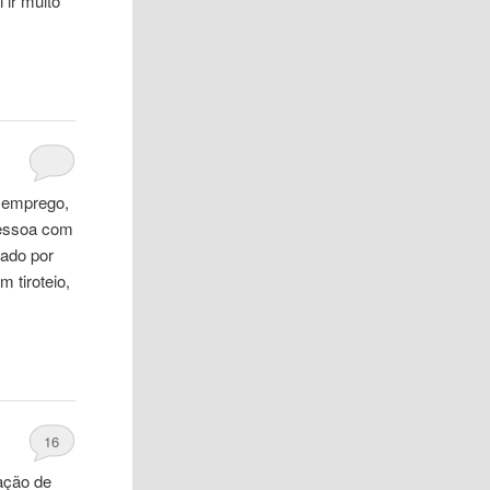
 ir muito
 emprego,
pessoa com
dado por
 tiroteio,
16
ação de