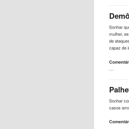
Demô
Sonhar qu
mulher, e
de ataques
capaz de i
Comentári
…
Palhe
Sonhar com
casos amo
Comentár