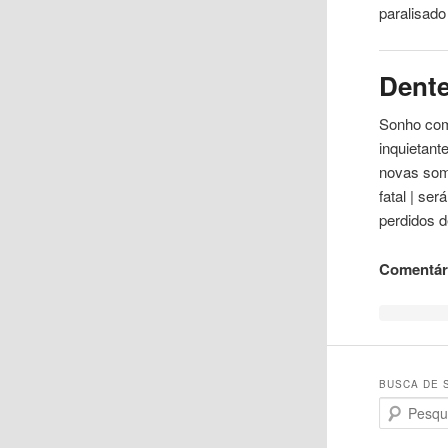
paralisad
Dent
Sonho com
inquietant
novas som
fatal | se
perdidos d
Comentári
BUSCA DE 
Search