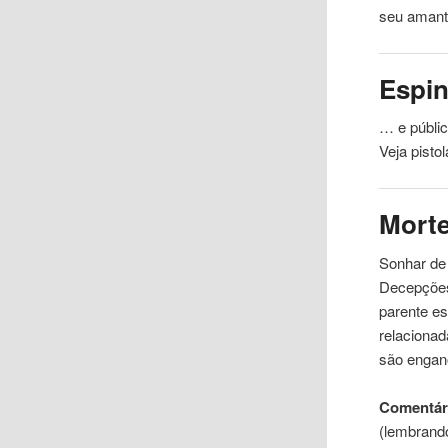
seu amant
Espi
… e públic
Veja
pistol
Mort
Sonhar de 
Decepções
parente es
relacionad
são engan
Comentári
(lembrand