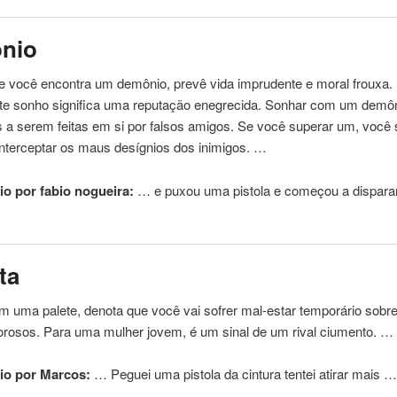
nio
e você encontra um demônio, prevê vida imprudente e moral frouxa
ste sonho significa uma reputação enegrecida. Sonhar com um demôn
 a serem feitas em si por falsos amigos. Se você superar um, você 
nterceptar os maus desígnios dos inimigos. …
o por fabio nogueira:
… e puxou uma
pistola
e começou a dispara
ta
 uma palete, denota que você vai sofrer mal-estar temporário sobr
rosos. Para uma mulher jovem, é um sinal de um rival ciumento. …
io por Marcos:
… Peguei uma
pistola
da cintura tentei atirar mais 