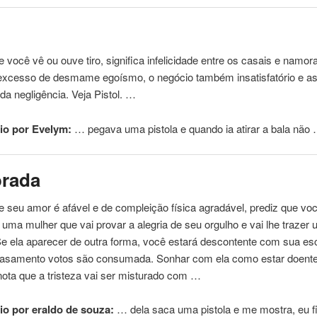
 você vê ou ouve tiro, significa infelicidade entre os casais e namor
excesso de desmame egoísmo, o negócio também insatisfatório e as
da negligência. Veja Pistol. …
io por Evelym:
… pegava uma
pistola
e quando ia atirar a bala não
rada
 seu amor é afável e de compleição física agradável, prediz que voc
 uma mulher que vai provar a alegria de seu orgulho e vai lhe trazer
e ela aparecer de outra forma, você estará descontente com sua es
casamento votos são consumada. Sonhar com ela como estar doent
nota que a tristeza vai ser misturado com …
o por eraldo de souza:
… dela saca uma
pistola
e me mostra, eu f