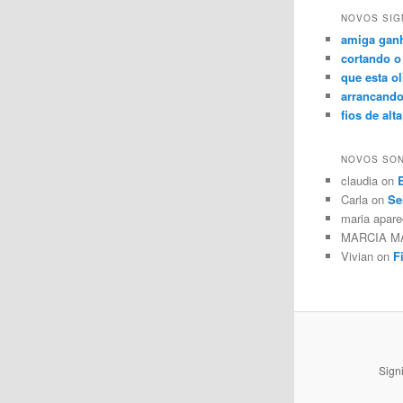
NOVOS SIG
amiga gan
cortando o
que esta o
arrancand
fios de al
NOVOS SO
claudia on
Carla on
Se
maria apar
MARCIA M
Vivian on
F
Sign