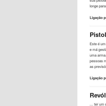
sua
pistol
longe para
Ligação 
Pisto
Este é um
e má gest
uma arma,
pessoas má
as previs
Ligação 
Revól
… ter um 