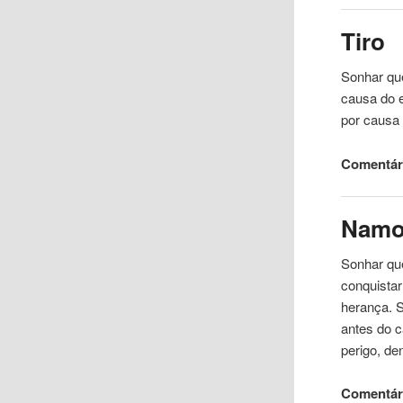
Tiro
Sonhar que
causa do 
por causa 
Comentár
Namo
Sonhar que
conquistar
herança. S
antes do 
perigo, de
Comentári