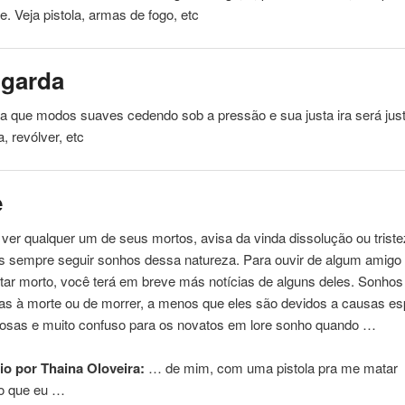
e. Veja
pistola
, armas de fogo, etc
ngarda
a que modos suaves cedendo sob a pressão e sua justa ira será justi
a
, revólver, etc
e
ver qualquer um de seus mortos, avisa da vinda dissolução ou triste
 sempre seguir sonhos dessa natureza. Para ouvir de algum amigo
tar morto, você terá em breve más notícias de alguns deles. Sonhos
as à morte ou de morrer, a menos que eles são devidos a causas espi
osas e muito confuso para os novatos em lore sonho quando …
o por Thaina Oloveira:
… de mim, com uma
pistola
pra me matar
o que eu …