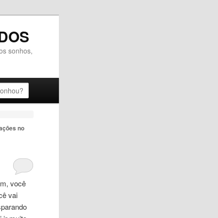
ADOS
dos sonhos,
tações no
um, você
cê vai
isparando