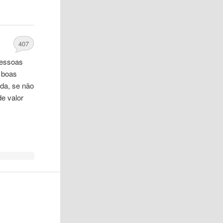
407
pessoas
e boas
da, se não
de valor
…