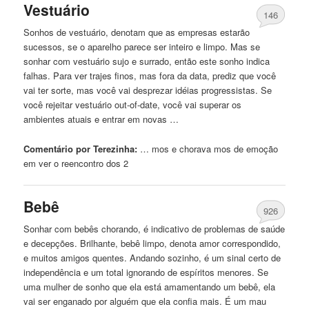
Vestuário
146
Sonhos
de
vestuário, denotam que as empresas estarão
sucessos, se o aparelho parece ser inteiro e limpo. Mas se
sonhar com vestuário sujo e surrado, então este sonho indica
falhas. Para ver trajes finos, mas fora da data, prediz que você
vai ter sorte, mas você vai desprezar idéias progressistas. Se
você rejeitar vestuário out-of-date, você vai superar os
ambientes atuais e entrar em novas …
Comentário por Terezinha:
… mos e chorava mos
de
emoção
em ver o reencontro dos 2
Bebê
926
Sonhar com bebês chorando, é indicativo
de
problemas
de
saúde
e decepções. Brilhante, bebê limpo, denota amor correspondido,
e muitos amigos quentes. Andando sozinho, é um sinal certo
de
independência e um total ignorando
de
espíritos menores. Se
uma mulher
de
sonho que ela está amamentando um bebê, ela
vai ser enganado por alguém que ela confia mais. É um mau