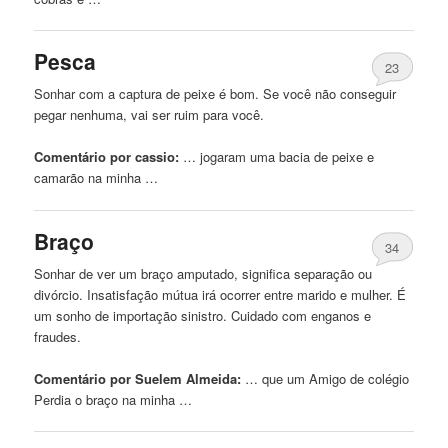
Pesca
23
Sonhar com a captura
de
peixe é bom. Se você não conseguir
pegar nenhuma, vai ser ruim para você.
Comentário por cassio:
… jogaram uma bacia
de
peixe e
camarão na minha …
Braço
34
Sonhar
de
ver um braço amputado, significa separação ou
divórcio. Insatisfação mútua irá ocorrer entre marido e mulher. É
um sonho
de
importação sinistro. Cuidado com enganos e
fraudes.
Comentário por Suelem Almeida:
… que um Amigo
de
colégio
Perdia o braço na minha …