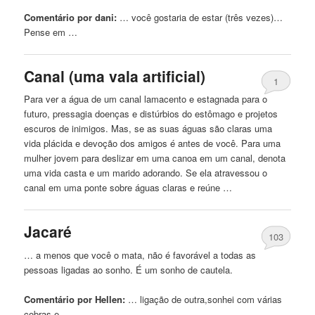
Comentário por dani:
… você gostaria
de
estar (três vezes)…
Pense em …
Canal (uma vala artificial)
1
Para ver a água
de
um canal lamacento e estagnada para o
futuro, pressagia doenças e distúrbios do estômago e projetos
escuros
de
inimigos. Mas, se as suas águas são claras uma
vida plácida e devoção dos amigos é antes
de
você. Para uma
mulher jovem para deslizar em uma canoa em um canal, denota
uma vida casta e um marido adorando. Se ela atravessou o
canal em uma
ponte
sobre águas claras e reúne …
Jacaré
103
… a menos que você o mata, não é favorável a todas as
pessoas ligadas ao sonho. É um sonho
de
cautela.
Comentário por Hellen:
… ligação
de
outra,sonhei com várias
cobras e …