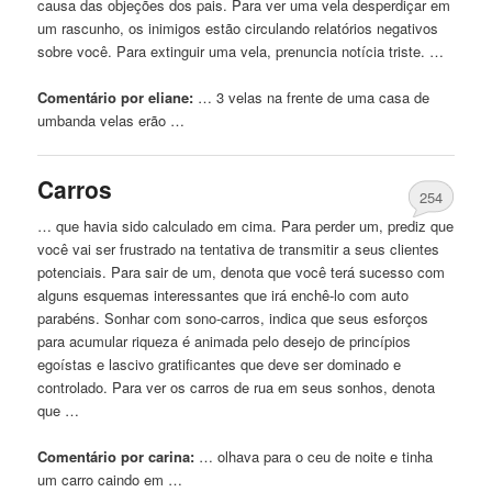
causa das objeções dos pais. Para ver uma vela desperdiçar em
um rascunho, os inimigos estão circulando relatórios negativos
sobre você. Para extinguir uma vela, prenuncia notícia triste. …
Comentário por eliane:
… 3 velas na frente
de
uma casa
de
umbanda velas erão …
Carros
254
… que havia sido calculado em cima. Para perder um, prediz que
você vai ser frustrado na tentativa
de
transmitir a seus clientes
potenciais. Para sair
de
um, denota que você terá sucesso com
alguns esquemas interessantes que irá enchê-lo com auto
parabéns. Sonhar com sono-carros, indica que seus esforços
para acumular riqueza é animada pelo desejo
de
princípios
egoístas e lascivo gratificantes que deve ser dominado e
controlado. Para ver os carros
de
rua em seus sonhos, denota
que …
Comentário por carina:
… olhava para o ceu
de
noite e tinha
um carro caindo em …