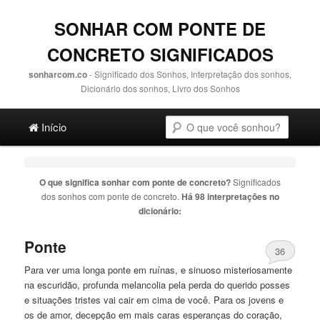
SONHAR COM PONTE DE
CONCRETO SIGNIFICADOS
sonharcom.co
- Significado dos Sonhos, Interpretação dos sonhos,
Dicionário dos sonhos, Livro dos Sonhos
Main menu
Pesquisa
Ir para o conteúdo principal
Ir para o conteúdo secundário
Início
O que significa sonhar com
ponte de concreto
?
Significados
dos sonhos com
ponte de concreto
.
Há 98 interpretações no
dicionário:
Ponte
36
Para ver uma longa
ponte
em ruínas, e sinuoso misteriosamente
na escuridão, profunda melancolia pela perda do querido posses
e situações tristes vai cair em cima
de
você. Para os jovens e
os
de
amor, decepção em mais caras esperanças do coração,